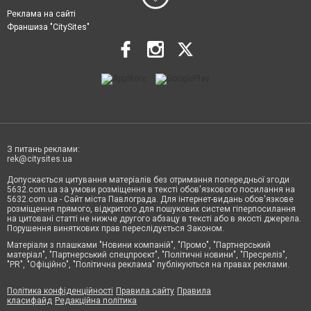
Реклама на сайті
Франшиза "CitySites"
З питань реклами:
rek@citysites.ua
Допускається цитування матеріалів без отримання попередньої згоди
5632.com.ua за умови розміщення в тексті обов'язкового посилання на
5632.com.ua - Сайт міста Павлограда. Для інтернет-видань обов'язкове
розміщення прямого, відкритого для пошукових систем гіперпосилання
на цитовані статті не нижче другого абзацу в тексті або в якості джерела.
Порушення виняткових прав переслідується Законом.
Матеріали з плашками "Новини компаній", "Промо", "Партнерський
матеріал", "Партнерський спецпроєкт", "Політичні новини", "Пресреліз",
"PR", "Офіційно", "Політична реклама" публікуються на правах реклами.
Політика конфіденційності
Правила сайту
Правила
класифайд
Редакційна політика