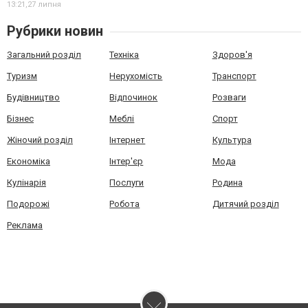
13:21,
27 липня
Рубрики новин
Загальний розділ
Техніка
Здоров'я
Туризм
Нерухомість
Транспорт
Будівництво
Відпочинок
Розваги
Бізнес
Меблі
Спорт
Жіночий розділ
Інтернет
Культура
Економіка
Інтер'єр
Мода
Кулінарія
Послуги
Родина
Подорожі
Робота
Дитячий розділ
Реклама