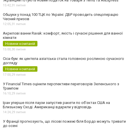
Українцям готують новий податок на товари з Temu та AliExpress
15:42,
31 липня
Обшуки у понад 100 ТЦК по Україні: ДБР проводить спецоперацію
Чесний призов
12:05,
31 липня
Акрилові ванни Ravak: комфорт, якість і сучасні рішення для ванної
кімнати
Новини компаній
15:00,
30 липня
Cica-бум: як центела азіатська стала головною рослиною сучасного
догляду
Новини компаній
17:00,
29 липня
У Financial Times оцінили перспективи переговорів Зеленського з
Трампом
16:10,
29 липня
Іран уперше після паузи запустив ракети по обʼєктах США на
Близькому Сході. Американці вдарили у відповідь
14:24,
29 липня
У Франції прогнозують, що лісові пожежі біля Бордо можуть тривати
до осені