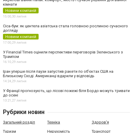
кімнати
Новини компаній
15:00,
30 липня
Cica-бум: як центела азіатська стала головною рослиною сучасного
догляду
Новини компаній
17:00,
29 липня
У Financial Times оцінили перспективи переговорів Зеленського з
Трампом
16:10,
29 липня
Іран уперше після паузи запустив ракети по обʼєктах США на
Близькому Сході. Американці вдарили у відповідь
14:24,
29 липня
У Франції прогнозують, що лісові пожежі біля Бордо можуть тривати
до осені
13:21,
27 липня
Рубрики новин
Загальний розділ
Техніка
Здоров'я
Туризм
Нерухомість
Транспорт