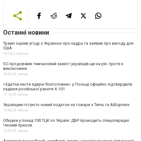
Останні новини
Трамп оцінив угоду з Україною про надра та заявив про вигоду для
США
10:15,
2 серпня
ЄС продовжив тимчасовий захист українців ще на рік: проте є
виключення
18:42,
31 липня
«Здатна нести ядерні боєголовки»: у Польщі офіційно підтвердили
падіння російської ракети Х-101
17:15,
31 липня
Українцям готують новий податок на товари з Temu та AliExpress
15:42,
31 липня
Обшуки у понад 100 ТЦК по Україні: ДБР проводить спецоперацію
Чесний призов
12:05,
31 липня
Акрилові ванни Ravak: комфорт, якість і сучасні рішення для ванної