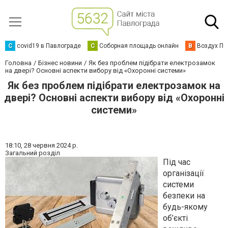
C
covid19 в Павлограде
С
Соборная площадь онлайн
В
Воздух Па
Головна
Бізнес новини
Як без проблем підібрати електрозамок
на двері? Основні аспекти вибору від «Охоронні системи»
Як без проблем підібрати електрозамок на
двері? Основні аспекти вибору від «Охоронні
системи»
18:10,
28 червня 2024 р.
Загальний розділ
Під час
організації
системи
безпеки на
будь-якому
об’єкті