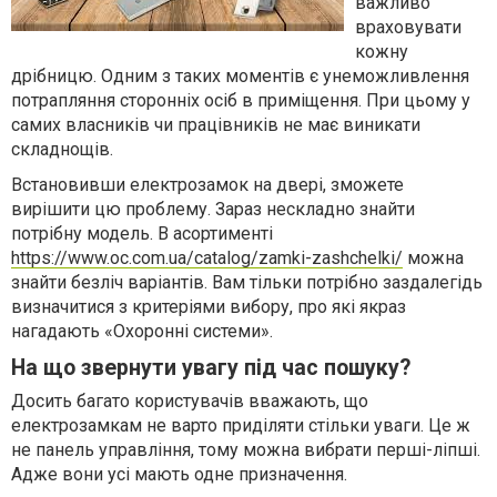
важливо
враховувати
кожну
дрібницю. Одним з таких моментів є унеможливлення
потрапляння сторонніх осіб в приміщення. При цьому у
самих власників чи працівників не має виникати
складнощів.
Встановивши електрозамок на двері, зможете
вирішити цю проблему. Зараз нескладно знайти
потрібну модель. В асортименті
https://www.oc.com.ua/catalog/zamki-zashchelki/
можна
знайти безліч варіантів. Вам тільки потрібно заздалегідь
визначитися з критеріями вибору, про які якраз
нагадають «Охоронні системи».
На що звернути увагу під час пошуку?
Досить багато користувачів вважають, що
електрозамкам не варто приділяти стільки уваги. Це ж
не панель управління, тому можна вибрати перші-ліпші.
Адже вони усі мають одне призначення.