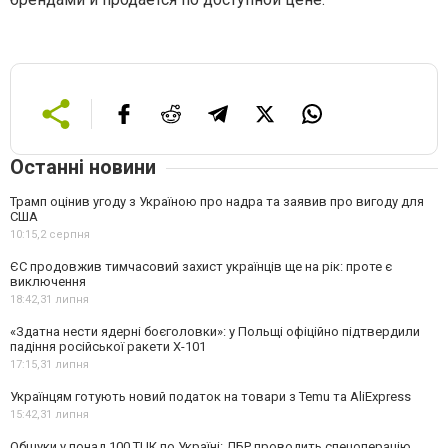
Останні новини
Трамп оцінив угоду з Україною про надра та заявив про вигоду для
США
10:15,
2 серпня
ЄС продовжив тимчасовий захист українців ще на рік: проте є
виключення
18:42,
31 липня
«Здатна нести ядерні боєголовки»: у Польщі офіційно підтвердили
падіння російської ракети Х-101
17:15,
31 липня
Українцям готують новий податок на товари з Temu та AliExpress
15:42,
31 липня
Обшуки у понад 100 ТЦК по Україні: ДБР проводить спецоперацію