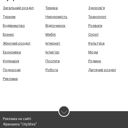
Загальний розділ
Техніка
Здоров'я
Туризм
Нерухомість
Транспорт
Будівництво
Відпочинок
Розваги
Бізнес
Меблі
Спорт
Жіночий розділ
Інтернет
Культура
Економіка
Інтер'єр
Мода
Кулінарія
Послуги
Родина
Подорожі
Робота
Дитячий розділ
Реклама
Реклама на сайті
Франшиза "CitySites"