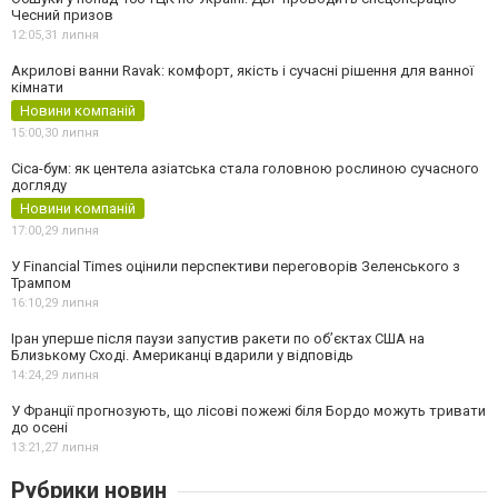
Чесний призов
12:05,
31 липня
Акрилові ванни Ravak: комфорт, якість і сучасні рішення для ванної
кімнати
Новини компаній
15:00,
30 липня
Cica-бум: як центела азіатська стала головною рослиною сучасного
догляду
Новини компаній
17:00,
29 липня
У Financial Times оцінили перспективи переговорів Зеленського з
Трампом
16:10,
29 липня
Іран уперше після паузи запустив ракети по обʼєктах США на
Близькому Сході. Американці вдарили у відповідь
14:24,
29 липня
У Франції прогнозують, що лісові пожежі біля Бордо можуть тривати
до осені
13:21,
27 липня
Рубрики новин