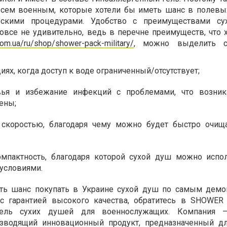
всем военным, которые хотели бы иметь шанс в полевы
ческими процедурами. Удобство с преимуществами су
овсе не удивительно, ведь в перечне преимуществ, что 
com.ua/ru/shop/shower-pack-military/
, можно выделить с
циях, когда доступ к воде ограниченный/отсутствует;
вья и избежание инфекций с проблемами, что возник
ены;
 скоростью, благодаря чему можно будет быстро очищ
омпактность, благодаря которой сухой душ можно испо
 условиями.
ть шанс покупать в Украине сухой душ по самым дем
с гарантией высокого качества, обратитесь в SHOWER
итель сухих душей для военнослужащих. Компания 
изводящий инновационный продукт, предназначенный д