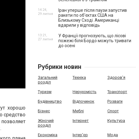
14:24,
Іран уперше після паузи запустив
29 липня
ракети по обʼєктах США на
Близькому Сході. Американці
вдарили у відповідь
13:21,
У Франції прогнозують, що лісові
27 липня
пожежі біля Бордо можуть тривати
до осені
Рубрики новин
Загальний
Техніка
Здоров'я
розділ
Туризм
Нерухомість
Транспорт
Будівництво
Відпочинок
Розваги
гут хорошо
Бізнес
Меблі
Спорт
о средство
Жіночий
Інтернет
Культура
 позволяет
розділ
.
Економіка
Інтер'єр
Мода
кого плана