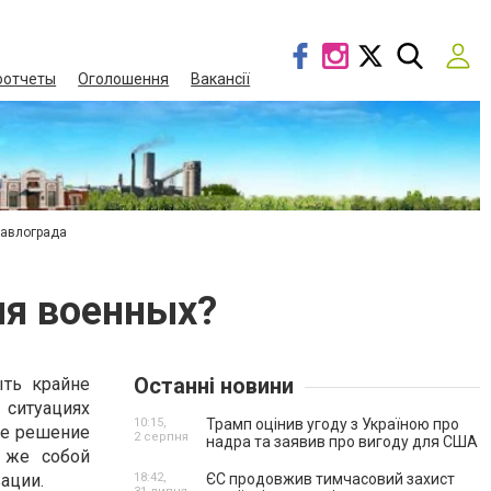
оотчеты
Оголошення
Вакансії
Павлограда
ля военных?
Останні новини
ть крайне
 ситуациях
10:15,
Трамп оцінив угоду з Україною про
ое решение
2 серпня
надра та заявив про вигоду для США
 же собой
ации.
18:42,
ЄС продовжив тимчасовий захист