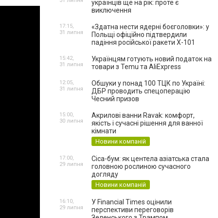
31 липня
українців ще на рік: проте є
виключення
17:15,
«Здатна нести ядерні боєголовки»: у
31 липня
Польщі офіційно підтвердили
падіння російської ракети Х-101
15:42,
Українцям готують новий податок на
31 липня
товари з Temu та AliExpress
12:05,
Обшуки у понад 100 ТЦК по Україні:
31 липня
ДБР проводить спецоперацію
Чесний призов
15:00,
Акрилові ванни Ravak: комфорт,
30 липня
якість і сучасні рішення для ванної
кімнати
Новини компаній
17:00,
Cica-бум: як центела азіатська стала
29 липня
головною рослиною сучасного
догляду
Новини компаній
16:10,
У Financial Times оцінили
29 липня
перспективи переговорів
Зеленського з Трампом