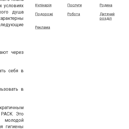
х условиях
Кулінарія
Послуги
Родина
хого душа
Подорожі
Робота
Дитячий
характерны
розділ
ледующие
Реклама
ают через
ать себя в
льзовать в
ократичным
 PACK. Это
– молодой
ля гигиены