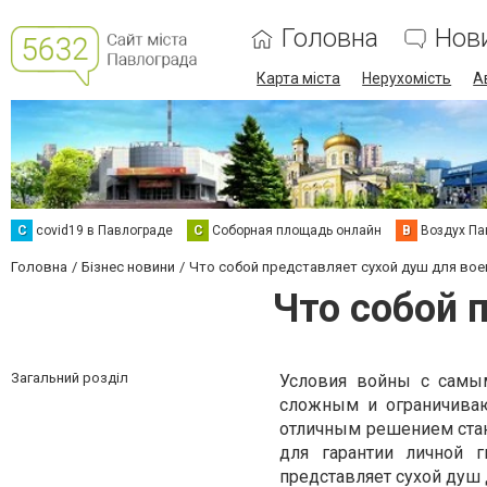
Головна
Нов
Карта міста
Нерухомість
А
C
covid19 в Павлограде
С
Соборная площадь онлайн
В
Воздух Па
Головна
Бізнес новини
Что собой представляет сухой душ для во
Что собой 
Загальний розділ
Условия войны с самы
сложным и ограничиваю
отличным решением ста
для гарантии личной 
представляет сухой душ 