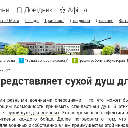
ини
Довідник
Афіша
вто / Мото
Погода
Транспорт
Довідкова
Дозвілля
Фот
влограда
"
"Задай вопрос психологу"
Г
График работы амбулаторий 
енных?
представляет сухой душ д
ми разными военными операциями – то, что может бы
щим возможность принимать стандартный душ. В этих
нет
сухой душ для военных
. Это современное эффективн
гигиены каждого бойца. Далее поговорим о том, что
для военных и собственно в чем преимущества этой иннов