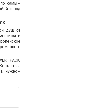
 по самым
юбой город
ACK
хой душ от
местится в
вропейское
временного
WER PACK,
Контакты»,
 в нужном