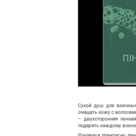
Сухой душ для военных
очищать кожу с волосами
– двухсторонняя пенна
подарить каждому военн
Рукавица прекрасно пени