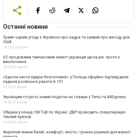
Останні новини
Трамп оцінив угоду з Україною про надра та заявив про вигоду для
США
10:15,
2 серпня
ЄС продовжив тимчасовий захист українців ще на рік: проте є
виключення
18:42,
31 липня
«Здатна нести ядерні боєголовки»: у Польщі офіційно підтвердили
падіння російської ракети Х-101
17:15,
31 липня
Українцям готують новий податок на товари з Temu та AliExpress
15:42,
31 липня
Обшуки у понад 100 ТЦК по Україні: ДБР проводить спецоперацію
Чесний призов
12:05,
31 липня
Акрилові ванни Ravak: комфорт, якість і сучасні рішення для ванної
кімнати