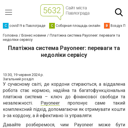
C
covid19 в Павлограде
С
Соборная площадь онлайн
В
Воздух Па
Головна
Бізнес новини
Платіжна система Payoneer: переваги та
недоліки сервісу
Платіжна система Payoneer: переваги та
недоліки сервісу
13:30,
19 червня 2024 р.
Загальний розділ
У сучасному світі, де кордони стираються, а віддалена
робота стає нормою, надійна та багатофункціональна
платіжна система – ключ до фінансової свободи та
незалежності.
Payoneer
пропонує саме такий
комплексний підхід, допомагаючи як отримувати кошти
з-за кордону, а й ефективно їх управляти.
Давайте розберемося, чим Payoneer може бути