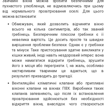
Звичайні вікна можна зробити безпечними для
пухнастого улюбленця, не відмовляючись при цьому
від нормального провітрювання оселі. Для цього
можна встановити:
Обмежувач, який дозволить відчиняти вікно
всього на кілька сантиметрів, або так званий
гребінець. Безперечним плюсом гребінки є її
невелика вартість. Це досить просте та швидке
вирішення проблеми безпеки. Однак є у гребінки
та мінуси. Таке пристосування здатне викликати у
кішки живий, іноді навіть нездоровий інтерес: вона
може намагатися відкрити гребінець, зрушити
його з місця або перегризти. І, на жаль, особливо
настирливим тваринам це вдається, що в
результаті призводить до трагедії.
Вентиляційні кліматичні клапани або припливні
віконні клапани на вікнах ПВХ. Виробники таких
клапанів запевняють, що після їх встановлення
провітрювання здійснюється без необхідності
відкриття вікна, внаслідок чого створюється