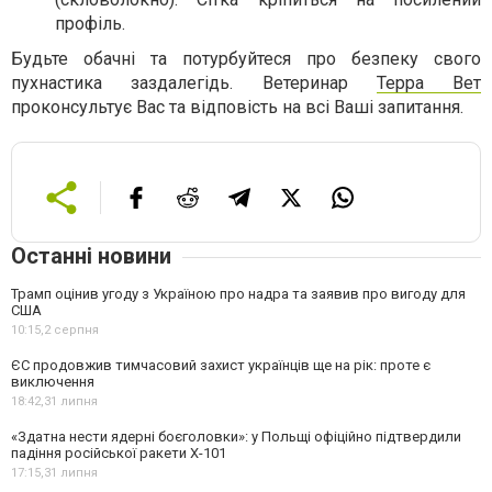
профіль.
Будьте обачні та потурбуйтеся про безпеку свого
пухнастика заздалегідь. Ветеринар
Терра Вет
проконсультує Вас та відповість на всі Ваші запитання.
Останні новини
Трамп оцінив угоду з Україною про надра та заявив про вигоду для
США
10:15,
2 серпня
ЄС продовжив тимчасовий захист українців ще на рік: проте є
виключення
18:42,
31 липня
«Здатна нести ядерні боєголовки»: у Польщі офіційно підтвердили
падіння російської ракети Х-101
17:15,
31 липня