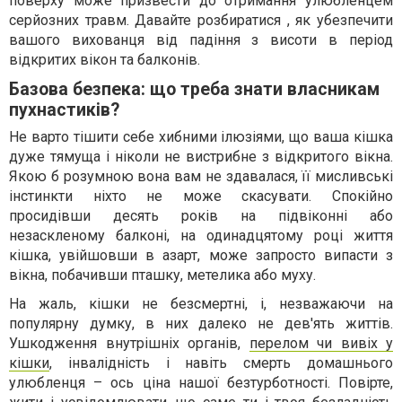
поверху може призвести до отримання улюбленцем
серйозних травм. Давайте розбиратися , як убезпечити
вашого вихованця від падіння з висоти в період
відкритих вікон та балконів.
Базова безпека: що треба знати власникам
пухнастиків?
Не варто тішити себе хибними ілюзіями, що ваша кішка
дуже тямуща і ніколи не вистрибне з відкритого вікна.
Якою б розумною вона вам не здавалася, її мисливські
інстинкти ніхто не може скасувати. Спокійно
просидівши десять років на підвіконні або
незаскленому балконі, на одинадцятому році життя
кішка, увійшовши в азарт, може запросто випасти з
вікна, побачивши пташку, метелика або муху.
На жаль, кішки не безсмертні, і, незважаючи на
популярну думку, в них далеко не дев'ять життів.
Ушкодження внутрішніх органів,
перелом чи вивіх у
кішки
, інвалідність і навіть смерть домашнього
улюбленця – ось ціна нашої безтурботності. Повірте,