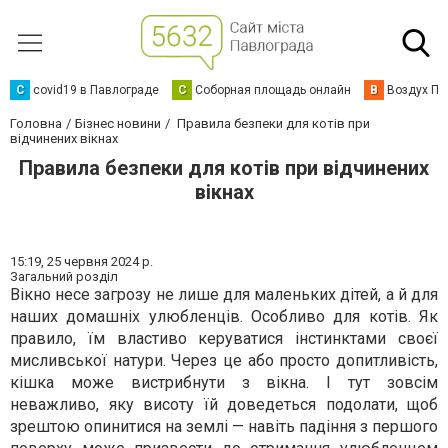
C
covid19 в Павлограде
С
Соборная площадь онлайн
В
Воздух Па
Головна
Бізнес новини
Правила безпеки для котів при
відчинених вікнах
Правила безпеки для котів при відчинених
вікнах
15:19,
25 червня 2024 р.
Загальний розділ
Вікно несе загрозу не лише для маленьких дітей, а й для
наших домашніх улюбленців. Особливо для котів. Як
правило, їм властиво керуватися інстинктами своєї
мисливської натури. Через це або просто допитливість,
кішка може вистрибнути з вікна. І тут зовсім
неважливо, яку висоту їй доведеться подолати, щоб
зрештою опинитися на землі — навіть падіння з першого