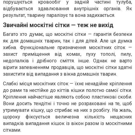
порушується кровообіг у задній частині тулуба,
відбувається здавлювання внутрішніх органів. Як
результат, тварину паралізує та вона задихається.
Звичайні москітні сітки — теж не вихід
Багато хто думає, що москітні сітки — гарантія безпеки
як для домашніх тварин, так і для дітей. Але ця думка
хибна. Функціональне призначення москітних сіток —
захист приміщення від комах, пуху тополі, пилу,
недопалків і дрібного сміття. інше. Однак не варто
вірити запевненням продавців, що москітні сітки здатні
захистити від випадання з вікна домашніх тварин.
Слабкі місця москітних сіток — їхнє ненадійне кріплення
до рами та нестійке до кігтів кішки полотно самої сітки.
Кріплення найчастіше являють собою пластикові скоби.
Вони досить тендітні і точно не розраховані на те, щоб
утримувати кішку, що стрибає на них з розбігу. На жаль,
щороку фіксується величезна кількість нещасних
випадків випадання кішок із вікон разом із москітними
сітками.