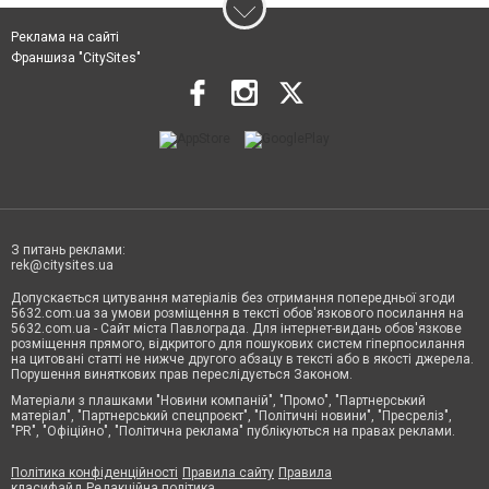
Реклама на сайті
Франшиза "CitySites"
З питань реклами:
rek@citysites.ua
Допускається цитування матеріалів без отримання попередньої згоди
5632.com.ua за умови розміщення в тексті обов'язкового посилання на
5632.com.ua - Сайт міста Павлограда. Для інтернет-видань обов'язкове
розміщення прямого, відкритого для пошукових систем гіперпосилання
на цитовані статті не нижче другого абзацу в тексті або в якості джерела.
Порушення виняткових прав переслідується Законом.
Матеріали з плашками "Новини компаній", "Промо", "Партнерський
матеріал", "Партнерський спецпроєкт", "Політичні новини", "Пресреліз",
"PR", "Офіційно", "Політична реклама" публікуються на правах реклами.
Політика конфіденційності
Правила сайту
Правила
класифайд
Редакційна політика