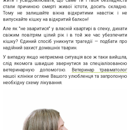
жити і усвідомлювати, що саме ти і твоя безладність
стали причиною смерті живої істоти, досить складно.
Тому не залишайте вікна відкритими навстіж і не
випускайте кішку на відкритий балкон!
Але як "не зваритися" у власній квартирі в спеку, дихати
свіжим повітрям цілий рік і в той же час убезпечити
кішку? Єдиний спосіб уникнути трагедії — подбати про
надійний захист домашніх тварин.
У випадку якщо неприємна ситуація все ж таки вийшла,
слід якомога швидше звернутися за спеціалізованою
ветеринарную допомогою.
Ветеринар травматолог
нашої клініки огляне Вашого улюбленця та запропоную
необхідну схему лікування.