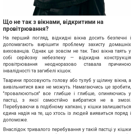
Що не так з вікнами, відкритими на
провітрювання?
На перший погляд, відкидні вікна досить безпечні і
допомагають вирішити проблему захисту домашніх
вихованців. Однак це зовсім не так. Такі вікна таять у
собі серйозну небезпеку — відкидна конструкція
провітрювання неодноразово ставала причиною
інвалідності та загибелі кішок.
Тварини просовують голову або тулуб у щілину вікна, а
вивільнитися вже не можуть. Намагаючись це зробити,
"провалюються" все глибше і глибше, опиняючись у
пастці, з якої самостійно вибратися не в змозі.
Перебуваючи в подібному капкані, у кішки залишається
єдина надія на те, що хтось із людей виявиться поряд і
допоможе.
Внаслідок тривалого перебування у такій пастці у кішки