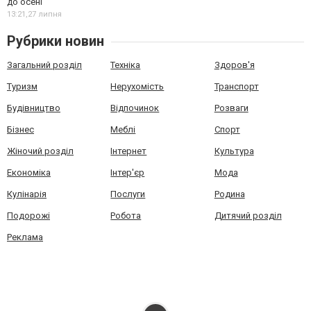
до осені
13:21,
27 липня
Рубрики новин
Загальний розділ
Техніка
Здоров'я
Туризм
Нерухомість
Транспорт
Будівництво
Відпочинок
Розваги
Бізнес
Меблі
Спорт
Жіночий розділ
Інтернет
Культура
Економіка
Інтер'єр
Мода
Кулінарія
Послуги
Родина
Подорожі
Робота
Дитячий розділ
Реклама