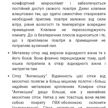
комфортний мікроклімат і забезпечується
постійний доступ свіжого повітря. Деякі клапани
влаштовані так, що здатні самостійно створювати
необхідний приплив повітря залежно від сили
вітру, рівня вологості та температури всередині
приміщення. Клапани не переохолоджують
кімнату. До їх безперечних плюсів відноситься і те,
що з припливом повітря в приміщення не
потрапляє вуличний пил.
Металеву сітку над верхом відкидного вікна та з
його боків. Вона фізично перешкоджає тому, щоб
кішка потрапила в отвір відкидного вікна і
застрягла там.
Сітку “Антикішку”. Відмінність цієї сітки від
москітної полягає в більш міцному полотні і більш
надійних металевих кріпленнях. Комірки сітки
"Антикішка" дещо більше, ніж у звичайних
москітних сіток. Нитка у них товстіша, вона являє
собою покриту ПВХ-оболонкою склонити
(скловолокно). Сітка кріпиться на посилений