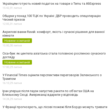
Українцям готують новий податок на товари з Temu та AliExpress
15:42,
31 липня
Обшуки у понад 100 ТЦК по Україні: ДБР проводить спецоперацію
Чесний призов
12:05,
31 липня
Акрилові ванни Ravak: комфорт, якість і сучасні рішення для ванної
кімнати
Новини компаній
15:00,
30 липня
Cica-бум: як центела азіатська стала головною рослиною сучасного
догляду
Новини компаній
17:00,
29 липня
У Financial Times оцінили перспективи переговорів Зеленського з
Трампом
16:10,
29 липня
Іран уперше після паузи запустив ракети по обʼєктах США на
Близькому Сході. Американці вдарили у відповідь
14:24,
29 липня
У Франції прогнозують, що лісові пожежі біля Бордо можуть тривати