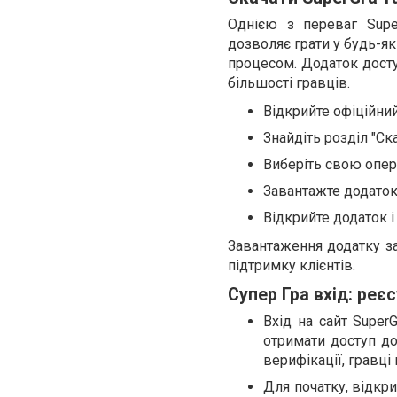
Однією з переваг Supe
дозволяє грати у будь-як
процесом. Додаток досту
більшості гравців.
Відкрийте офіційний
Знайдіть розділ "Ск
Виберіть свою опера
Завантажте додаток 
Відкрийте додаток і
Завантаження додатку за
підтримку клієнтів.
Супер Гра вхід: реє
Вхід на сайт Supe
отримати доступ до
верифікації, гравці
Для початку, відкри