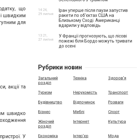
одатку, що
14:24,
Іран уперше після паузи запустив
29 липня
м і швидким
ракети по обʼєктах США на
Близькому Сході. Американці
ступним для
вдарили у відповідь
13:21,
У Франції прогнозують, що лісові
27 липня
пожежі біля Бордо можуть тривати
до осені
Рубрики новин
Загальний
Техніка
Здоров'я
розділ
и, акції та
Туризм
Нерухомість
Транспорт
Будівництво
Відпочинок
Розваги
Бізнес
Меблі
Спорт
цям швидко
роходження
Жіночий
Інтернет
Культура
розділ
пристрої. У
Економіка
Інтер'єр
Мода