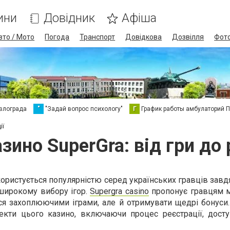
ини
Довідник
Афіша
вто / Мото
Погода
Транспорт
Довідкова
Дозвілля
Фот
влограда
"
"Задай вопрос психологу"
Г
График работы амбулаторий 
ії
зино SuperGra: від гри до 
користується популярністю серед українських гравців зав
 широкому вибору ігор.
Supergra casino
пропонує гравцям 
я захоплюючими іграми, але й отримувати щедрі бонуси
екти цього казино, включаючи процес реєстрації, доступ