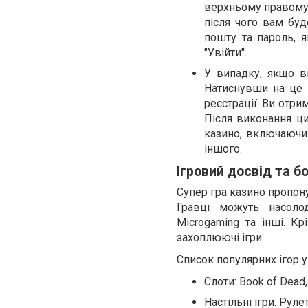
верхньому правому к
після чого вам буд
пошту та пароль, я
"Увійти".
У випадку, якщо в
Натиснувши на це 
реєстрації. Ви отр
Після виконання ци
казино, включаючи 
іншого.
Ігровий досвід та б
Супер гра казино пропону
Гравці можуть насолод
Microgaming та інші. К
захоплюючі ігри.
Список популярних ігор у
Слоти: Book of Dead, 
Настільні ігри: Рул