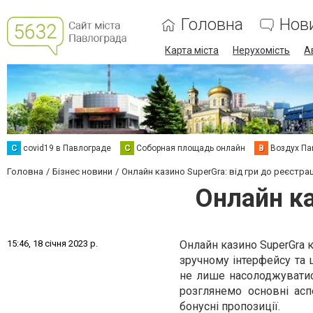
Головна
Нов
Карта міста
Нерухомість
А
C
covid19 в Павлограде
С
Соборная площадь онлайн
В
Воздух Па
Головна
Бізнес новини
Онлайн казино SuperGra: від гри до реєстрац
Онлайн ка
1
5
:
4
6
,
1
8
с
і
ч
н
я
2
0
2
3
р
.
Онлайн казино SuperGra 
зручному інтерфейсу та
не лише насолоджуватис
розглянемо основні асп
бонусні пропозиції.