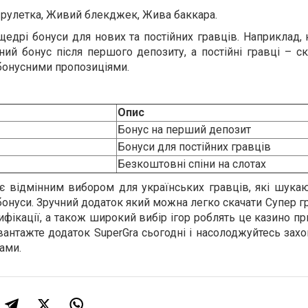
рулетка, Живий блекджек, Жива баккара.
едрі бонуси для нових та постійних гравців. Наприклад, 
ий бонус після першого депозиту, а постійні гравці – с
бонусними пропозиціями.
Опис
Бонус на перший депозит
Бонуси для постійних гравців
Безкоштовні спіни на слотах
є відмінним вибором для українських гравців, які шукаю
бонуси. Зручний додаток який можна легко скачати Супер гр
рифікації, а також широкий вибір ігор роблять це казино 
авантажте додаток SuperGra сьогодні і насолоджуйтесь з
ами.