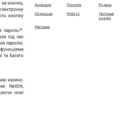
 на кнопку,
Кулінарія
Послуги
Родина
електронну
Подорожі
Робота
Дитячий
ніть кнопку
розділ
Реклама
 пароль?".
ли під час
ння паролю.
 функціями
 та багато
иві казино.
як NetEnt,
даючи нові