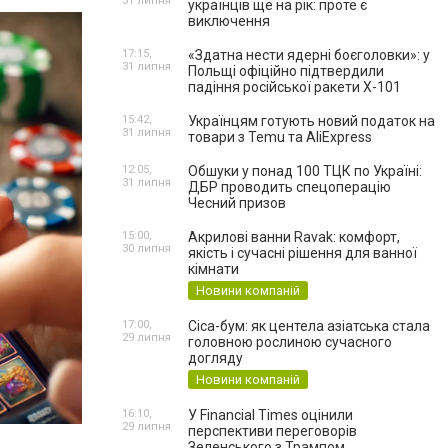
31 липня
українців ще на рік: проте є
виключення
17:15,
«Здатна нести ядерні боєголовки»: у
31 липня
Польщі офіційно підтвердили
падіння російської ракети Х-101
15:42,
Українцям готують новий податок на
31 липня
товари з Temu та AliExpress
12:05,
Обшуки у понад 100 ТЦК по Україні:
31 липня
ДБР проводить спецоперацію
Чесний призов
15:00,
Акрилові ванни Ravak: комфорт,
30 липня
якість і сучасні рішення для ванної
кімнати
Новини компаній
17:00,
Cica-бум: як центела азіатська стала
29 липня
головною рослиною сучасного
догляду
Новини компаній
16:10,
У Financial Times оцінили
29 липня
перспективи переговорів
Зеленського з Трампом