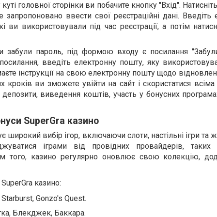
уті головної сторінки ви побачите кнопку "Вхід". Натисніть
е запропоновано ввести свої реєстраційні дані. Введіть 
кі ви використовували під час реєстрації, а потім натис
и забули пароль, під формою входу є посилання "Забули
посилання, введіть електронну пошту, яку використовува
имаєте інструкції на свою електронну пошту щодо відновле
х кроків ви зможете увійти на сайт і скористатися всіма
депозити, виведення коштів, участь у бонусних програмах
онуси SuperGra казино
є широкий вибір ігор, включаючи слоти, настільні ігри та ж
жуватися іграми від провідних провайдерів, таких 
рім того, казино регулярно оновлює свою колекцію, до
 SuperGra казино:
Starburst, Gonzo's Quest.
етка, Блекджек, Баккара.