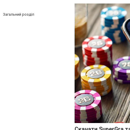
Загальний розділ
Скачати SuperGra т