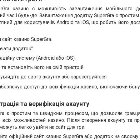
rGra казино є можливість завантаження мобільного д
ий час і будь-де. Завантаження додатку SuperGra є прости
пний для користувачів Android та iOS, що робить його до
 сайт казино SuperGra.
ачати додаток".
ційну систему (Android або iOS).
та встановіть його на свій пристрій.
 увійдіть до свого акаунту або зареєструйтеся.
безпечує доступ до всіх функцій казино, включаючи бонус
страція та верифікація акаунту
rGra є простим та швидким процесом, що дозволяє грав
 всіх можливостей казино. Після створення акаунту та п
 можуть легко увійти на сайт для гри.
йте офіційний сайт казино SuperGra або додаток на своєму 