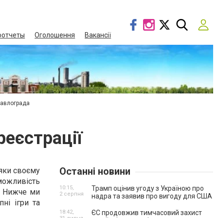
оотчеты
Оголошення
Вакансії
Павлограда
реєстрації
Останні новини
дяки своєму
можливість
10:15,
Трамп оцінив угоду з Україною про
. Нижче ми
2 серпня
надра та заявив про вигоду для США
ні ігри та
18:42,
ЄС продовжив тимчасовий захист