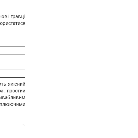
нові гравці
користатися
ть якісний
а , простий
привабливим
ахоплюючими