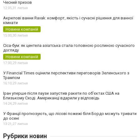
Чесний призов
12:05,
31 липня
Акрилові ванни Ravak: комфорт, якість і сучасні рішення для ванної
кімнати
Новини компаній
15:00,
30 липня
Cica-бум: як центела азіатська стала головною рослиною сучасного
догляду
Новини компаній
17:00,
29 липня
У Financial Times оцінили перспективи переговорів Зеленського з
Трампом
16:10,
29 липня
Іран уперше після паузи запустив ракети по обʼєктах США на
Близькому Сході. Американці вдарили у відповідь
14:24,
29 липня
У Франції прогнозують, що лісові пожежі біля Бордо можуть тривати
до осені
13:21,
27 липня
Рубрики новин