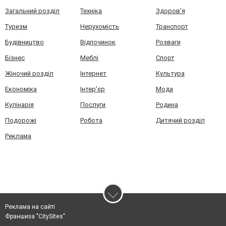
Загальний розділ
Техніка
Здоров'я
Туризм
Нерухомість
Транспорт
Будівництво
Відпочинок
Розваги
Бізнес
Меблі
Спорт
Жіночий розділ
Інтернет
Культура
Економіка
Інтер'єр
Мода
Кулінарія
Послуги
Родина
Подорожі
Робота
Дитячий розділ
Реклама
Реклама на сайті
Франшиза "CitySites"