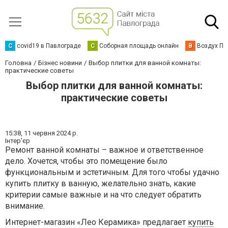
C
covid19 в Павлограде
С
Соборная площадь онлайн
В
Воздух Па
Головна
Бізнес новини
Выбор плитки для ванной комнаты:
практические советы
Выбор плитки для ванной комнаты:
практические советы
15:38,
11 червня 2024 р.
Інтер'єр
Ремонт ванной комнаты – важное и ответственное
дело. Хочется, чтобы это помещение было
функциональным и эстетичным. Для того чтобы удачно
купить плитку в ванную, желательно знать, какие
критерии самые важные и на что следует обратить
внимание.
Интернет-магазин «Лео Керамика» предлагает
купить