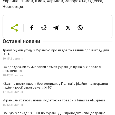
Украине: Львов, Киев, Харьков, Запорожье, Одесса,
Черновцы.
Останні новини
Трамп оцінив угоду з Україною про надра та заявив про вигоду для
США
10:15,
2 серпня
ЄС продовжив тимчасовий захист українців ще на рік: проте є
виключення
18:42,
31 липня
«Здатна нести ядерні боєголовки»: у Польщі офіційно підтвердили
падіння російської ракети Х-101
17:15,
31 липня
Українцям готують новий податок на товари з Temu та AliExpress
15:42,
31 липня
Обшуки у понад 100 ТЦК по Україні: ДБР проводить спецоперацію