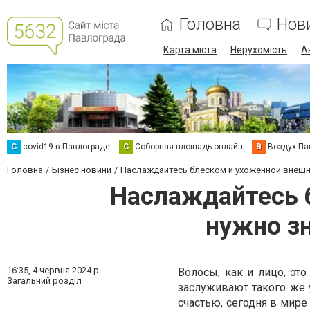
Головна
Нов
Карта міста
Нерухомість
А
C
covid19 в Павлограде
С
Соборная площадь онлайн
В
Воздух Па
Головна
Бізнес новини
Наслаждайтесь блеском и ухоженной внешно
Наслаждайтесь б
нужно зн
16:35,
4 червня 2024 р.
Волосы, как и лицо, это
Загальний розділ
заслуживают такого же у
счастью, сегодня в мир