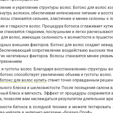
ление и укрепление структуры волос. Ботокс для волос х
внутрь волокон, обеспечивая интенсивное питание и восст
олосы становятся сильнее, эластичнее и менее склонны к л
 и гладкости волос. Процедура ботокса сглаживает кутик
они становятся гладкими, послушными и легко расчесываютс
 для волос, имеющих склонность к волнистости и пушистос
редных внешних факторов. Ботокс для волос создает неви
обеспечивающий сопротивление воздействию высоких тем
угих негативных факторов. Волосы становятся менее уязв
грязнениям.
и густоты волос. Благодаря восстановлению структуры во
 ботокс способствует увеличению объема и густоты волос.
ботокс для волос купить
станет точно оправданным решен
льного блеска и шелковистости. После посещения салона 
ый блеск и мягкость. Эффект от процедуры сохраняется в
, позволяя вам наслаждаться результатом длительное вре
ности батокса в холодной технике и можете тестировать 
ва найдете в интернет-магазине «Бразил-Проф».