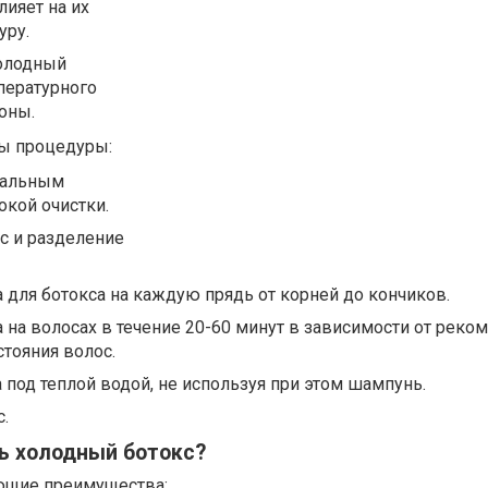
лияет на их
уру.
холодный
пературного
оны.
ы процедуры:
иальным
кой очистки.
с и разделение
 для ботокса на каждую прядь от корней до кончиков.
на волосах в течение 20-60 минут в зависимости от реко
стояния волос.
под теплой водой, не используя при этом шампунь.
.
ь холодный ботокс?
ющие преимущества: