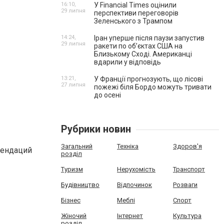
16:10,
У Financial Times оцінили
29 липня
перспективи переговорів
Зеленського з Трампом
14:24,
Іран уперше після паузи запустив
29 липня
ракети по обʼєктах США на
Близькому Сході. Американці
вдарили у відповідь
13:21,
У Франції прогнозують, що лісові
27 липня
пожежі біля Бордо можуть тривати
до осені
Рубрики новин
Загальний
Техніка
Здоров'я
мендаций
розділ
Туризм
Нерухомість
Транспорт
Будівництво
Відпочинок
Розваги
Бізнес
Меблі
Спорт
Жіночий
Інтернет
Культура
розділ