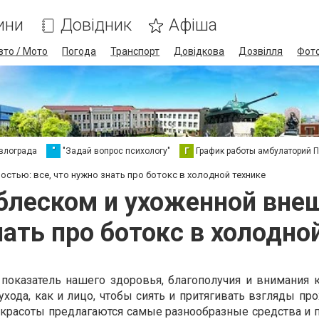
ини
Довідник
Афіша
вто / Мото
Погода
Транспорт
Довідкова
Дозвілля
Фот
влограда
"
"Задай вопрос психологу"
Г
График работы амбулаторий 
стью: все, что нужно знать про ботокс в холодной технике
леском и ухоженной внеш
ать про ботокс в холодно
 показатель нашего здоровья, благополучия и внимания к
хода, как и лицо, чтобы сиять и притягивать взгляды пр
е красоты предлагаются самые разнообразные средства и 