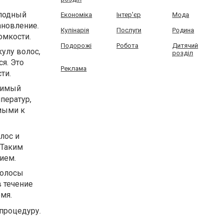
олодный
Економіка
Інтер'єр
Мода
ановление.
Кулінарія
Послуги
Родина
омкости.
Подорожі
Робота
Дитячий
улу волос,
розділ
я. Это
Реклама
ти.
димый
ператур,
имыми к
лос и
 Таким
ием.
волосы
 течение
мя.
процедуру.