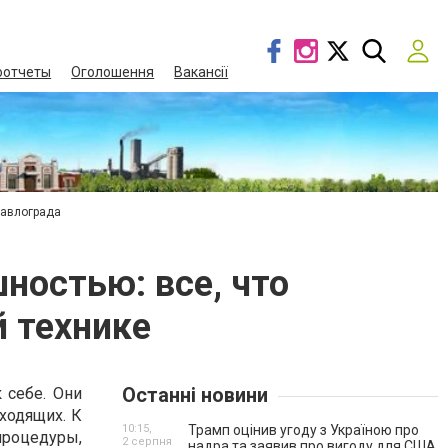
оотчеты
Оголошення
Вакансії
Павлограда
ностью: все, что
й технике
Останні новини
 себе. Они
оходящих. К
10:15,
Трамп оцінив угоду з Україною про
процедуры,
2 серпня
надра та заявив про вигоду для США