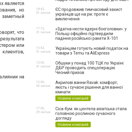
х является
ования, но
18:42,
ЄС продовжив тимчасовий захист
31 липня
українців ще на рік: проте є
 заметный
виключення
17:15,
«Здатна нести ядерні боєголовки»: у
ворят, что
31 липня
Польщі офіційно підтвердили
результата
падіння російської ракети Х-101
стером или
15:42,
Українцям готують новий податок на
 клиентов,
31 липня
товари з Temu та AliExpress
12:05,
Обшуки у понад 100 ТЦК по Україні:
31 липня
ДБР проводить спецоперацію
Чесний призов
влиянии на
15:00,
Акрилові ванни Ravak: комфорт,
30 липня
якість і сучасні рішення для ванної
кімнати
Новини компаній
17:00,
Cica-бум: як центела азіатська стала
29 липня
головною рослиною сучасного
догляду
Новини компаній