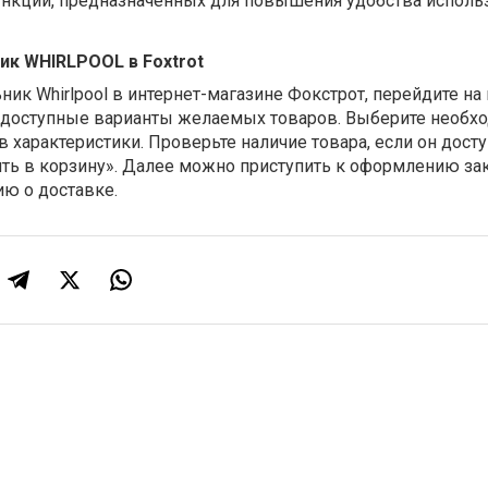
нкций, предназначенных для повышения удобства исполь
ик WHIRLPOOL в Foxtrot
ник Whirlpool в интернет-магазине Фокстрот, перейдите на
 доступные варианты желаемых товаров. Выберите необ
в характеристики.
П
роверьте наличие товара, если он досту
ть в корзину».
Далее можно п
риступить к оформлению зак
ю о доставке.