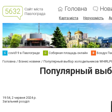
Головна
Нов
Карта міста
Нерухомість
А
C
covid19 в Павлограде
С
Соборная площадь онлайн
В
Воздух Па
Головна
Бізнес новини
Популярный выбор холодильников WHIRLPOO
Популярный выб
19:54,
2 червня 2024 р.
Загальний розділ