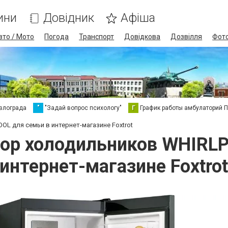
ини
Довідник
Афіша
вто / Мото
Погода
Транспорт
Довідкова
Дозвілля
Фот
влограда
"
"Задай вопрос психологу"
Г
График работы амбулаторий 
L для семьи в интернет-магазине Foxtrot
ор холодильников WHIRLP
интернет-магазине Foxtro