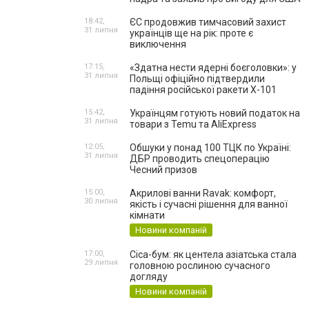
18:42,
ЄС продовжив тимчасовий захист
31 липня
українців ще на рік: проте є
виключення
17:15,
«Здатна нести ядерні боєголовки»: у
31 липня
Польщі офіційно підтвердили
падіння російської ракети Х-101
15:42,
Українцям готують новий податок на
31 липня
товари з Temu та AliExpress
12:05,
Обшуки у понад 100 ТЦК по Україні:
31 липня
ДБР проводить спецоперацію
Чесний призов
15:00,
Акрилові ванни Ravak: комфорт,
30 липня
якість і сучасні рішення для ванної
кімнати
Новини компаній
17:00,
Cica-бум: як центела азіатська стала
29 липня
головною рослиною сучасного
догляду
Новини компаній