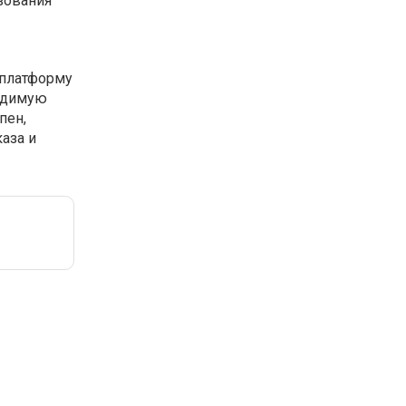
зования
 платформу
ходимую
пен,
аза и