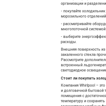
организации и разделени
-
покупайте
холодильник 
морозильного отделений
-
рассматривайте оборуд
многопоточной системой
-
выберите энергоэффек
расходы
.
Внешняя поверхность из 
закаленного стекла проч
Р
ассмотрите дополнител
встроенный льдогенерат
светодиодное освещение
Стоит ли покупать хол
Компания Whirlpool – э
и долговечной бытовой 
помещения с достаточно
температуру и сохранять