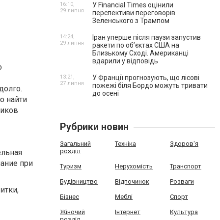
16:10,
У Financial Times оцінили
29 липня
перспективи переговорів
Зеленського з Трампом
14:24,
Іран уперше після паузи запустив
29 липня
ракети по обʼєктах США на
Близькому Сході. Американці
вдарили у відповідь
о
13:21,
У Франції прогнозують, що лісові
27 липня
пожежі біля Бордо можуть тривати
долго.
до осені
о найти
ников
Рубрики новин
Загальний
Техніка
Здоров'я
розділ
ельная
мание при
Туризм
Нерухомість
Транспорт
Будівництво
Відпочинок
Розваги
итки,
Бізнес
Меблі
Спорт
Жіночий
Інтернет
Культура
розділ