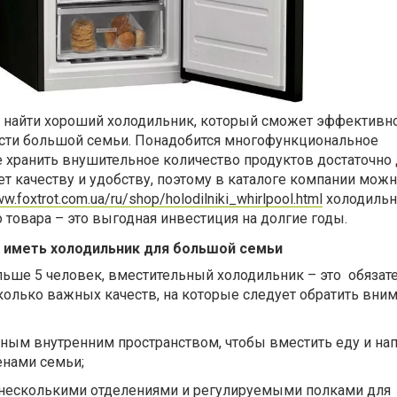
 найти хороший
холодильник, который сможет эффективн
сти большой семьи. Понадобится многофункциональное
е хранить внушительное количество продуктов
достаточно 
ет качеству и удобству, поэтому в каталоге компании можн
ww.foxtrot.com.ua/ru/shop/holodilniki_whirlpool.html
холодиль
о товара – это выгодная инвестиция на долгие годы.
 иметь холодильник для большой семьи
льше 5 человек, вместительный холодильник – это обязат
сколько важных качеств, на которые следует обратить вни
ным внутренним пространством, чтобы вместить еду и нап
енами семьи;
несколькими отделениями и регулируемыми полками для