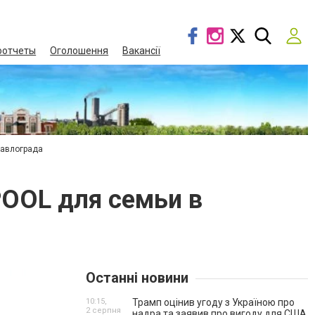
оотчеты
Оголошення
Вакансії
Павлограда
OOL для семьи в
t
Останні новини
10:15,
Трамп оцінив угоду з Україною про
2 серпня
надра та заявив про вигоду для США