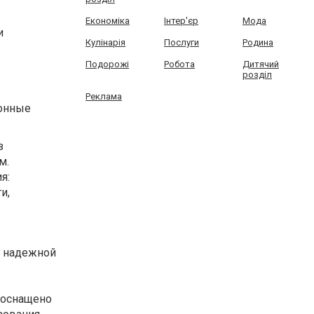
Економіка
Інтер'єр
Мода
и
Кулінарія
Послуги
Родина
Подорожі
Робота
Дитячий
розділ
Реклама
ионные
з
м.
я:
и,
м надежной
l оснащено