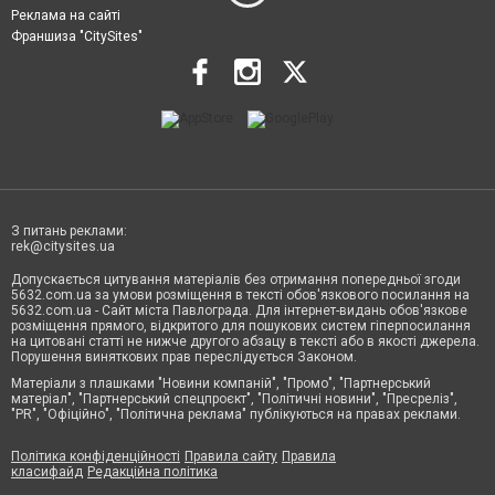
Реклама на сайті
Франшиза "CitySites"
З питань реклами:
rek@citysites.ua
Допускається цитування матеріалів без отримання попередньої згоди
5632.com.ua за умови розміщення в тексті обов'язкового посилання на
5632.com.ua - Сайт міста Павлограда. Для інтернет-видань обов'язкове
розміщення прямого, відкритого для пошукових систем гіперпосилання
на цитовані статті не нижче другого абзацу в тексті або в якості джерела.
Порушення виняткових прав переслідується Законом.
Матеріали з плашками "Новини компаній", "Промо", "Партнерський
матеріал", "Партнерський спецпроєкт", "Політичні новини", "Пресреліз",
"PR", "Офіційно", "Політична реклама" публікуються на правах реклами.
Політика конфіденційності
Правила сайту
Правила
класифайд
Редакційна політика