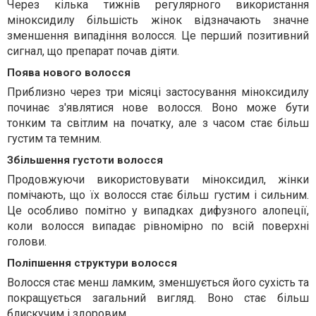
Через кілька тижнів регулярного використання
міноксидилу більшість жінок відзначають значне
зменшення випадіння волосся. Це перший позитивний
сигнал, що препарат почав діяти.
Поява нового волосся
Приблизно через три місяці застосування міноксидилу
починає з'являтися нове волосся. Воно може бути
тонким та світлим на початку, але з часом стає більш
густим та темним.
Збільшення густоти волосся
Продовжуючи використовувати міноксидил, жінки
помічають, що їх волосся стає більш густим і сильним.
Це особливо помітно у випадках дифузного алопеції,
коли волосся випадає рівномірно по всій поверхні
голови.
Поліпшення структури волосся
Волосся стає менш ламким, зменшується його сухість та
покращується загальний вигляд. Воно стає більш
блискучим і здоровим.