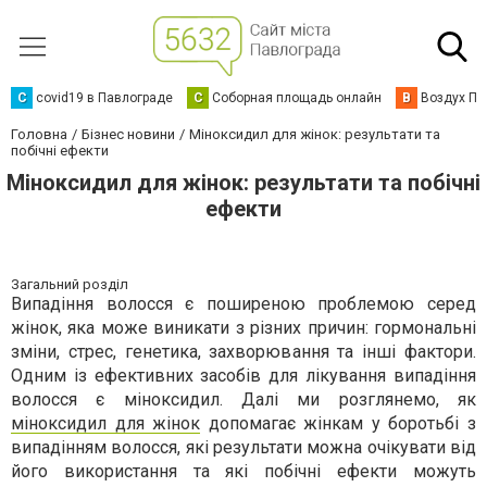
C
covid19 в Павлограде
С
Соборная площадь онлайн
В
Воздух Па
Головна
Бізнес новини
Міноксидил для жінок: результати та
побічні ефекти
Міноксидил для жінок: результати та побічні
ефекти
Загальний розділ
Випадіння волосся є поширеною проблемою серед
жінок, яка може виникати з різних причин: гормональні
зміни, стрес, генетика, захворювання та інші фактори.
Одним із ефективних засобів для лікування випадіння
волосся є міноксидил. Далі ми розглянемо, як
міноксидил для жінок
допомагає жінкам у боротьбі з
випадінням волосся, які результати можна очікувати від
його використання та які побічні ефекти можуть