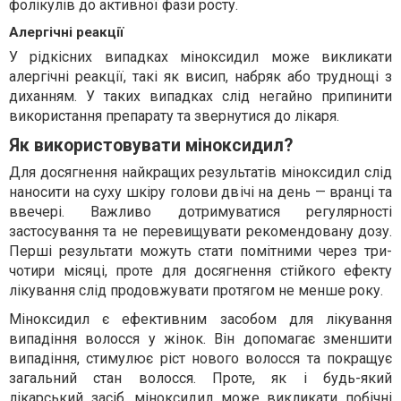
фолікулів до активної фази росту.
Алергічні реакції
У рідкісних випадках міноксидил може викликати
алергічні реакції, такі як висип, набряк або труднощі з
диханням. У таких випадках слід негайно припинити
використання препарату та звернутися до лікаря.
Як використовувати міноксидил?
Для досягнення найкращих результатів міноксидил слід
наносити на суху шкіру голови двічі на день — вранці та
ввечері. Важливо дотримуватися регулярності
застосування та не перевищувати рекомендовану дозу.
Перші результати можуть стати помітними через три-
чотири місяці, проте для досягнення стійкого ефекту
лікування слід продовжувати протягом не менше року.
Міноксидил є ефективним засобом для лікування
випадіння волосся у жінок. Він допомагає зменшити
випадіння, стимулює ріст нового волосся та покращує
загальний стан волосся. Проте, як і будь-який
лікарський засіб, міноксидил може викликати побічні