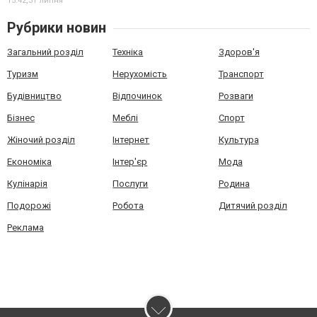
15:42,
31 липня
Рубрики новин
Загальний розділ
Техніка
Здоров'я
Туризм
Нерухомість
Транспорт
Будівництво
Відпочинок
Розваги
Бізнес
Меблі
Спорт
Жіночий розділ
Інтернет
Культура
Економіка
Інтер'єр
Мода
Кулінарія
Послуги
Родина
Подорожі
Робота
Дитячий розділ
Реклама