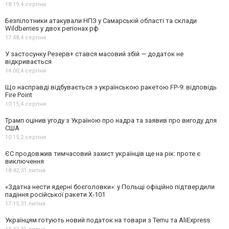
18:19,
4 серпня
Безпілотники атакували НПЗ у Самарській області та склади
Wildberries у двох регіонах рф
17:48,
4 серпня
У застосунку Резерв+ стався масовий збій — додаток не
відкривається
14:00,
4 серпня
Що насправді відбувається з українською ракетою FP-9: відповідь
Fire Point
10:15,
4 серпня
Трамп оцінив угоду з Україною про надра та заявив про вигоду для
США
10:15,
2 серпня
ЄС продовжив тимчасовий захист українців ще на рік: проте є
виключення
18:42,
31 липня
«Здатна нести ядерні боєголовки»: у Польщі офіційно підтвердили
падіння російської ракети Х-101
17:15,
31 липня
Українцям готують новий податок на товари з Temu та AliExpress