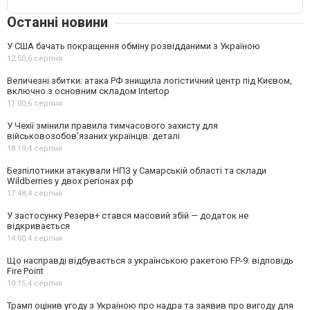
Останні новини
У США бачать покращення обміну розвідданими з Україною
12:50,
6 серпня
Величезні збитки: атака РФ знищила логістичний центр під Києвом,
включно з основним складом Intertop
11:00,
6 серпня
У Чехії змінили правила тимчасового захисту для
військовозобов'язаних українців: деталі
18:19,
4 серпня
Безпілотники атакували НПЗ у Самарській області та склади
Wildberries у двох регіонах рф
17:48,
4 серпня
У застосунку Резерв+ стався масовий збій — додаток не
відкривається
14:00,
4 серпня
Що насправді відбувається з українською ракетою FP-9: відповідь
Fire Point
10:15,
4 серпня
Трамп оцінив угоду з Україною про надра та заявив про вигоду для