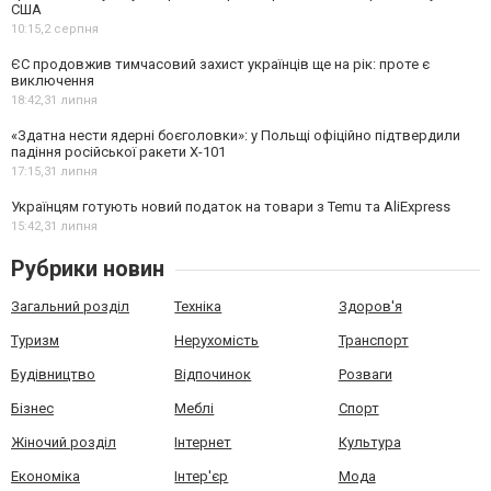
США
10:15,
2 серпня
ЄС продовжив тимчасовий захист українців ще на рік: проте є
виключення
18:42,
31 липня
«Здатна нести ядерні боєголовки»: у Польщі офіційно підтвердили
падіння російської ракети Х-101
17:15,
31 липня
Українцям готують новий податок на товари з Temu та AliExpress
15:42,
31 липня
Рубрики новин
Загальний розділ
Техніка
Здоров'я
Туризм
Нерухомість
Транспорт
Будівництво
Відпочинок
Розваги
Бізнес
Меблі
Спорт
Жіночий розділ
Інтернет
Культура
Економіка
Інтер'єр
Мода