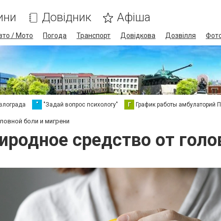
ини
Довідник
Афіша
вто / Мото
Погода
Транспорт
Довідкова
Дозвілля
Фот
влограда
"
"Задай вопрос психологу"
Г
График работы амбулаторий 
ловной боли и мигрени
иродное средство от голо