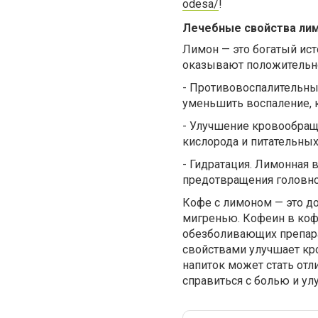
odesa/
!
Лечебные свойства ли
Лимон — это богатый ист
оказывают положительно
-
Противовоспалительные
уменьшить воспаление, 
-
Улучшение кровообраще
кислорода и питательных
-
Гидратация. Лимонная 
предотвращения головно
Кофе с лимоном — это д
мигренью. Кофеин в коф
обезболивающих препара
свойствами улучшает кр
напиток может стать от
справиться с болью и ул