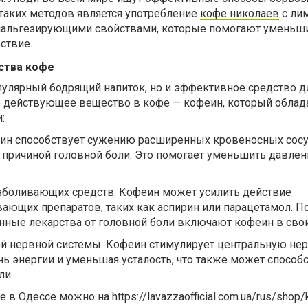
 таких методов является употребление
кофе николаев
с ли
анальгезирующими свойствами, которые помогают уменьши
ствие.
ства кофе
пулярный бодрящий напиток, но и эффективное средство д
е действующее вещество в кофе — кофеин, который облад
:
еин способствует сужению расширенных кровеносных сос
ся причиной головной боли. Это помогает уменьшить давлен
зболивающих средств. Кофеин может усилить действие
ающих препаратов, таких как аспирин или парацетамол. П
ные лекарства от головной боли включают кофеин в свой
й нервной системы. Кофеин стимулирует центральную не
ь энергии и уменьшая усталость, что также может способ
ли.
е в Одессе можно на
https://lavazzaofficial.com.ua/rus/shop/