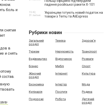
Польщі офіційно підтвердили
моном.
падіння російської ракети Х-101
ть боль и
15:42,
Українцям готують новий податок на
31 липня
товари з Temu та AliExpress
ля снятия
Рубрики новин
ает
Загальний
Техніка
Здоров'я
розділ
удов в
Туризм
Нерухомість
Транспорт
ие и снять
Будівництво
Відпочинок
Розваги
Бізнес
Меблі
Спорт
оэтому
Жіночий
Інтернет
Культура
 состав.
розділ
рвную
Економіка
Інтер'єр
Мода
ствовать
Кулінарія
Послуги
Родина
Подорожі
Робота
Дитячий
kava-
розділ