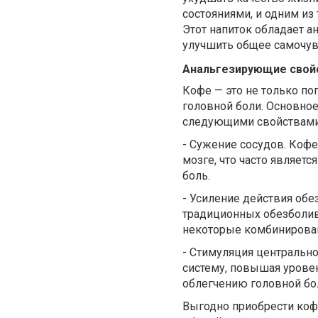
состояниями, и одним из
Этот напиток обладает 
улучшить общее самочув
Анальгезирующие свой
Кофе — это не только по
головной боли. Основно
следующими свойствами
-
Сужение сосудов. Коф
мозге, что часто являет
боль.
-
Усиление действия обе
традиционных обезболив
некоторые комбинирован
-
Стимуляция центрально
систему, повышая уровен
облегчению головной бо
Выгодно приобрести коф