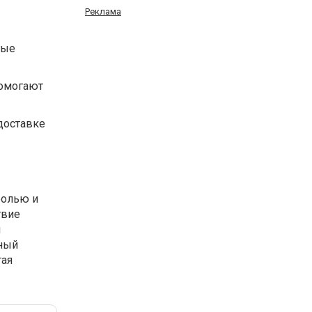
Реклама
рые
помогают
доставке
болью и
твие
и
ьный
гая