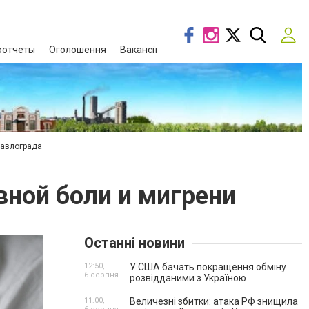
оотчеты
Оголошення
Вакансії
Павлограда
вной боли и мигрени
Останні новини
12:50,
У США бачать покращення обміну
6 серпня
розвідданими з Україною
11:00,
Величезні збитки: атака РФ знищила