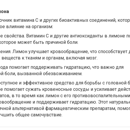
мона
очник витамина C и других биоактивных соединений, кото
е влияние на организм:
 свойства. Витамин C и другие антиоксиданты в лимоне 
которое может быть причиной боли.
ния. Лимон улучшает кровообращение, что способствует 
 веществ к тканям и органам, включая мозг.
вода помогает поддерживать гидратацию, что важно для
й боли, вызванной обезвоживанием.
оступное и эффективное средство для борьбы с головной 
е помогает сужать кровеносные сосуды и усиливает дейс
тов, в то время как лимон с его противовоспалительным
овообращение и поддерживает гидратацию. Этот натурал
личной альтернативой фармацевтическим препаратам, помо
учшить общее самочувствие.