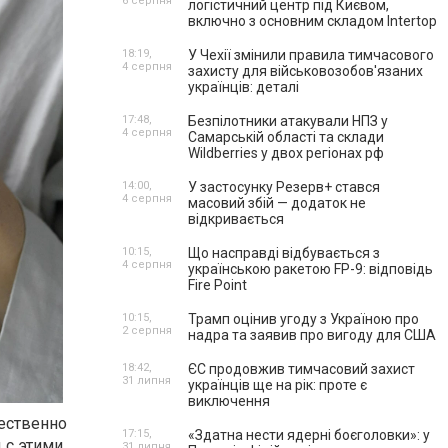
6 серпня
логістичний центр під Києвом,
включно з основним складом Intertop
18:19,
У Чехії змінили правила тимчасового
4 серпня
захисту для військовозобов'язаних
українців: деталі
17:48,
Безпілотники атакували НПЗ у
4 серпня
Самарській області та склади
Wildberries у двох регіонах рф
14:00,
У застосунку Резерв+ стався
4 серпня
масовий збій — додаток не
відкривається
10:15,
Що насправді відбувається з
4 серпня
українською ракетою FP-9: відповідь
Fire Point
10:15,
Трамп оцінив угоду з Україною про
2 серпня
надра та заявив про вигоду для США
18:42,
ЄС продовжив тимчасовий захист
31 липня
українців ще на рік: проте є
виключення
щественно
17:15,
«Здатна нести ядерні боєголовки»: у
 с этими
31 липня