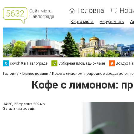
Головна
Нов
Карта міста
Нерухомість
А
C
covid19 в Павлограде
С
Соборная площадь онлайн
В
Воздух Па
Головна
Бізнес новини
Кофе с лимоном: природное средство от го
Кофе с лимоном: пр
14:20,
22 травня 2024 р.
Загальний розділ