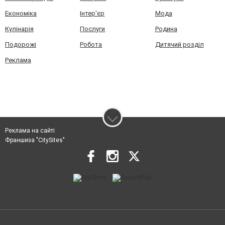
Економіка
Інтер'єр
Мода
Кулінарія
Послуги
Родина
Подорожі
Робота
Дитячий розділ
Реклама
Реклама на сайті
Франшиза "CitySites"