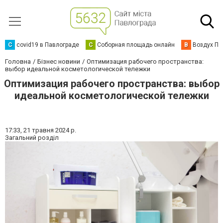
C
covid19 в Павлограде
С
Соборная площадь онлайн
В
Воздух Па
Головна
Бізнес новини
Оптимизация рабочего пространства:
выбор идеальной косметологической тележки
Оптимизация рабочего пространства: выбор
идеальной косметологической тележки
17:33,
21 травня 2024 р.
Загальний розділ