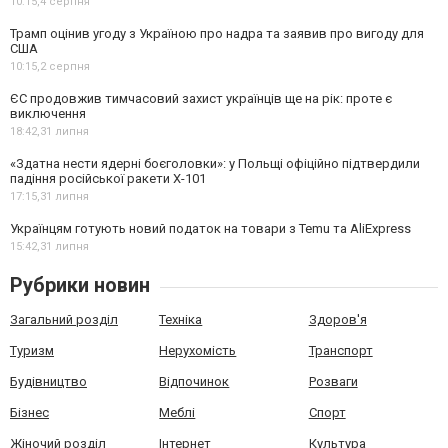
10:15,
4 серпня
Трамп оцінив угоду з Україною про надра та заявив про вигоду для
США
10:15,
2 серпня
ЄС продовжив тимчасовий захист українців ще на рік: проте є
виключення
18:42,
31 липня
«Здатна нести ядерні боєголовки»: у Польщі офіційно підтвердили
падіння російської ракети Х-101
17:15,
31 липня
Українцям готують новий податок на товари з Temu та AliExpress
15:42,
31 липня
Рубрики новин
Загальний розділ
Техніка
Здоров'я
Туризм
Нерухомість
Транспорт
Будівництво
Відпочинок
Розваги
Бізнес
Меблі
Спорт
Жіночий розділ
Інтернет
Культура