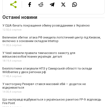
Останні новини
У США бачать покращення обміну розвідданими з Україною
12:50,
6 серпня
Величезні збитки: атака РФ знищила логістичний центр під Києвом,
включно з основним складом Intertop
11:00,
6 серпня
У Чехії змінили правила тимчасового захисту для
військовозобов'язаних українців: деталі
18:19,
4 серпня
Безпілотники атакували НПЗ у Самарській області та склади
Wildberries у двох регіонах рф
17:48,
4 серпня
У застосунку Резерв+ стався масовий збій — додаток не
відкривається
14:00,
4 серпня
Що насправді відбувається з українською ракетою FP-9: відповідь
Fire Point