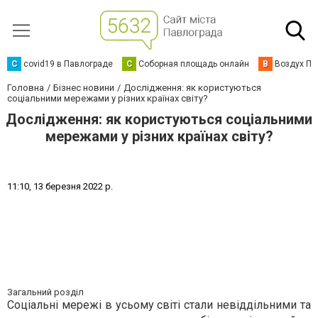
C
covid19 в Павлограде
С
Соборная площадь онлайн
В
Воздух Па
Головна
Бізнес новини
Дослідження: як користуються
соціальними мережами у різних країнах світу?
Дослідження: як користуються соціальними
мережами у різних країнах світу?
1
1
:
1
0
,
1
3
б
е
р
е
з
н
я
2
0
2
2
р
.
Загальний розділ
Соціальні мережі в усьому світі стали невіддільними та