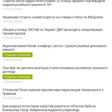
«Здатна нести ядерні боєголовки»: у Польщі офіційно підтвердили
падіння російської ракети Х-101
17:15,
31 липня
Українцям готують новий податок на товари з Temu та AliExpress
15:42,
31 липня
Обшуки у понад 100 ТЦК по Україні: ДБР проводить спецоперацію
Чесний призов
12:05,
31 липня
Акрилові ванни Ravak: комфорт, якість і сучасні рішення для ванної
кімнати
Новини компаній
15:00,
30 липня
Cica-бум: як центела азіатська стала головною рослиною сучасного
догляду
Новини компаній
17:00,
29 липня
У Financial Times оцінили перспективи переговорів Зеленського з
Трампом
16:10,
29 липня
Іран уперше після паузи запустив ракети по обʼєктах США на
Близькому Сході. Американці вдарили у відповідь