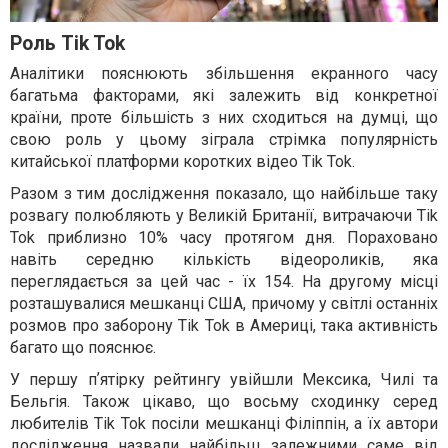
Роль Tik Tok
Аналітики пояснюють збільшення екранного часу
багатьма факторами, які залежить від конкретної
країни, проте більшість з них сходиться на думці, що
свою роль у цьому зіграла стрімка популярність
китайської платформи коротких відео Tik Tok.
Разом з тим дослідження показало, що найбільше таку
розвагу полюбляють у Великій Британії, витрачаючи Tik
Tok приблизно 10% часу протягом дня. Пораховано
навіть середню кількість відеороликів, яка
переглядається за цей час - їх 154. На другому місці
розташувалися мешканці США, причому у світлі останніх
розмов про заборону Tik Tok в Америці, така активність
багато що пояснює.
У першу пʼятірку рейтингу увійшли Мексика, Чилі та
Бельгія. Також цікаво, що восьму сходинку серед
любителів Tik Tok посіли мешканці Філіппін, а їх автори
дослідження назвали найбільш залежними саме від