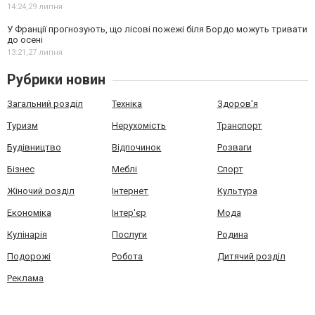
14:24,
29 липня
У Франції прогнозують, що лісові пожежі біля Бордо можуть тривати
до осені
13:21,
27 липня
Рубрики новин
Загальний розділ
Техніка
Здоров'я
Туризм
Нерухомість
Транспорт
Будівництво
Відпочинок
Розваги
Бізнес
Меблі
Спорт
Жіночий розділ
Інтернет
Культура
Економіка
Інтер'єр
Мода
Кулінарія
Послуги
Родина
Подорожі
Робота
Дитячий розділ
Реклама