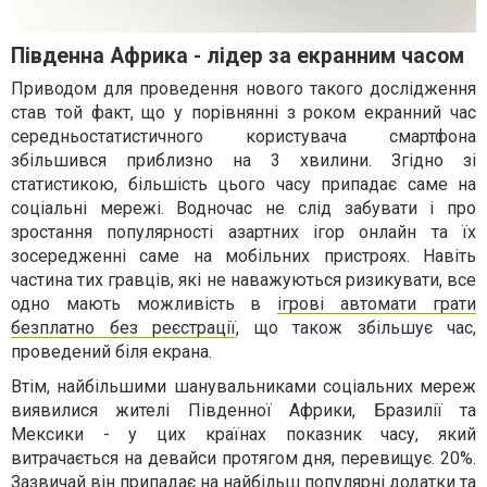
Південна Африка - лідер за екранним часом
Приводом для проведення нового такого дослідження
став той факт, що у порівнянні з роком екранний час
середньостатистичного користувача смартфона
збільшився приблизно на 3 хвилини. Згідно зі
статистикою, більшість цього часу припадає саме на
соціальні мережі. Водночас не слід забувати і про
зростання популярності азартних ігор онлайн та їх
зосередженні саме на мобільних пристроях. Навіть
частина тих гравців, які не наважуються ризикувати, все
одно мають можливість в
ігрові автомати грати
безплатно без реєстрації
, що також збільшує час,
проведений біля екрана.
Втім, найбільшими шанувальниками соціальних мереж
виявилися жителі Південної Африки, Бразилії та
Мексики - у цих країнах показник часу, який
витрачається на девайси протягом дня, перевищує. 20%.
Зазвичай він припадає на найбільш популярні додатки та