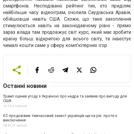
смартфонів. Несподівано рейтинг тих, хто приділяє
найбільше часу відеоіграм, очолила Саудівська Аравія,
обійшовши навіть США. Схоже, що таке захоплення
стимулюється навіть на законодавчому рівні - прямо
зараз влада там продовжує світ курс, який має зробити
країну більш відкритою для всього світу, та інвестує
чималі кошти саме у сферу компʼютерних ігор.
Останні новини
Трамп оцінив угоду з Україною про надра та заявив про вигоду для
США
10:15,
2 серпня
ЄС продовжив тимчасовий захист українців ще на рік: проте є
виключення
18:42,
31 липня