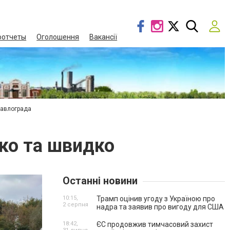
оотчеты
Оголошення
Вакансії
Павлограда
гко та швидко
Останні новини
10:15,
Трамп оцінив угоду з Україною про
2 серпня
надра та заявив про вигоду для США
18:42,
ЄС продовжив тимчасовий захист