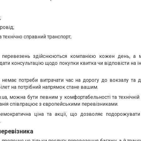
;
ровід;
 технічно справний транспорт;
 перевезень здійснюються компанією кожен день, а 
дати консультацію щодо покупки квитка чи відповісти на і
немає потреби витрачати час на дорогу до вокзалу та до
 білет на потрібний напрямок стане вашим.
m.ua, можна бути певним у комфортабельності та технічній
панія співпрацює з європейськими перевізниками.
мократична ціна та акції, що дозволяє подорожувати
.
перевізника
с пропонує не тільки послугу перевезення багажу, а й тран