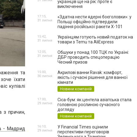
31 липня
українців ще на рік: проте є
виключення
17:15,
«Здатна нести ядерні боєголовки»: у
31 липня
Польщі офіційно підтвердили
падіння російської ракети Х-101
15:42,
Українцям готують новий податок на
31 липня
товари з Temu та AliExpress
12:05,
Обшуки у понад 100 ТЦК по Україні:
31 липня
ДБР проводить спецоперацію
Чесний призов
раження та
15:00,
Акрилові ванни Ravak: комфорт,
30 липня
якість і сучасні рішення для ванної
хоче їхати
кімнати
віс купівлі
Новини компаній
17:00,
Cica-бум: як центела азіатська стала
29 липня
головною рослиною сучасного
догляду
а з причин,
Новини компаній
16:10,
У Financial Times оцінили
в - Мадрид
29 липня
перспективи переговорів
Зеленського з Трампом