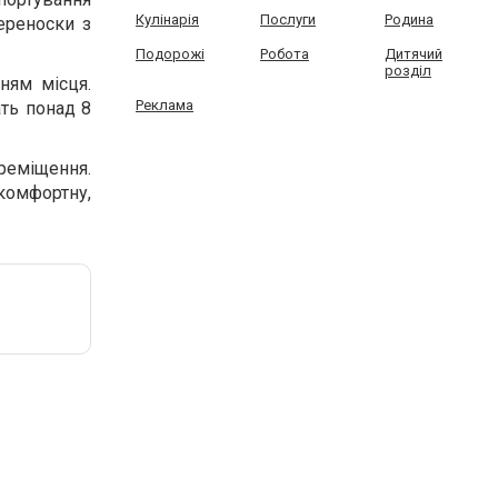
Кулінарія
Послуги
Родина
ереноски з
Подорожі
Робота
Дитячий
розділ
ням місця.
Реклама
ать понад 8
еміщення.
комфортну,