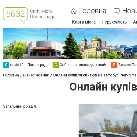
Головна
Нов
Карта міста
Нерухомість
А
C
covid19 в Павлограде
С
Соборная площадь онлайн
В
Воздух Па
Головна
Бізнес новини
Онлайн купівля квитків на автобус: легко т
Онлайн купів
Загальний розділ