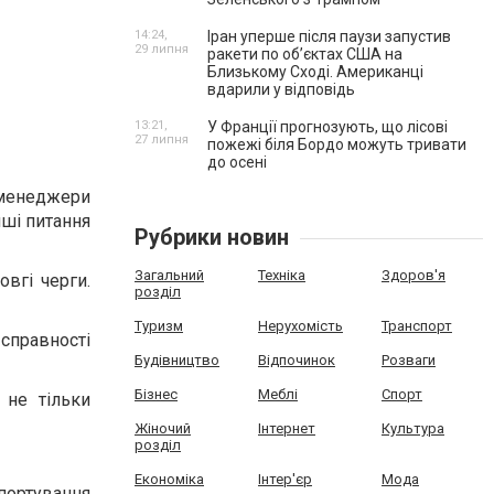
14:24,
Іран уперше після паузи запустив
29 липня
ракети по обʼєктах США на
Близькому Сході. Американці
вдарили у відповідь
13:21,
У Франції прогнозують, що лісові
27 липня
пожежі біля Бордо можуть тривати
до осені
менеджери
нші питання
Рубрики новин
Загальний
Техніка
Здоров'я
вгі черги.
розділ
Туризм
Нерухомість
Транспорт
 справності
Будівництво
Відпочинок
Розваги
Бізнес
Меблі
Спорт
 не тільки
Жіночий
Інтернет
Культура
розділ
Економіка
Інтер'єр
Мода
спортування