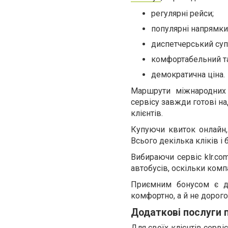
регулярні рейси;
популярні напрямки
диспетчерський суп
комфортабельний та
демократична ціна.
Маршрути міжнародних
сервісу завжди готові на
клієнтів.
Купуючи квиток онлайн, 
Всього декілька кліків і
Вибираючи сервіс klr.co
автобусів, оскільки ком
Приємним бонусом є де
комфортно, а й не дорого
Додаткові послуги 
Для своїх клієнтів серві