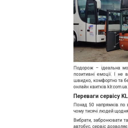
Подорож – ідеальна мо
позитивні емоції. І не 
швидко, комфортно та бе
онлайн квитків klr.com.ua.
Переваги сервісу KL
Понад 50 напрямків по в
чому тисячі людей щодн
Вибрати, забронювати та
автобус
, сервіс дозволяє