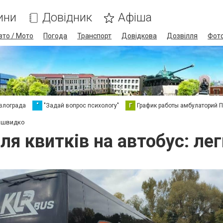
ини
Довідник
Афіша
вто / Мото
Погода
Транспорт
Довідкова
Дозвілля
Фот
влограда
"
"Задай вопрос психологу"
Г
График работы амбулаторий 
а швидко
ля квитків на автобус: ле