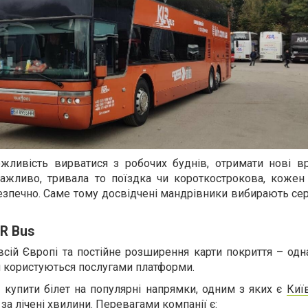
жливість вирватися з робочих буднів, отримати нові в
важливо, тривала то поїздка чи короткострокова, кожен 
зпечно. Саме тому досвідчені мандрівники вибирають сер
R Bus
сій Європі та постійне розширення карти покриття – одн
я користуються послугами платформи.
 купити білет на популярні напрямки, одним з яких є
Киї
 за лічені хвилини. Перевагами компанії є: