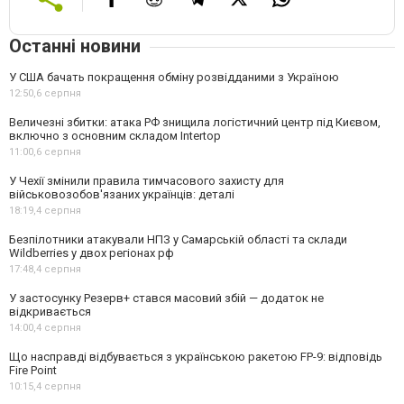
Останні новини
У США бачать покращення обміну розвідданими з Україною
12:50,
6 серпня
Величезні збитки: атака РФ знищила логістичний центр під Києвом,
включно з основним складом Intertop
11:00,
6 серпня
У Чехії змінили правила тимчасового захисту для
військовозобов'язаних українців: деталі
18:19,
4 серпня
Безпілотники атакували НПЗ у Самарській області та склади
Wildberries у двох регіонах рф
17:48,
4 серпня
У застосунку Резерв+ стався масовий збій — додаток не
відкривається
14:00,
4 серпня
Що насправді відбувається з українською ракетою FP-9: відповідь
Fire Point
10:15,
4 серпня