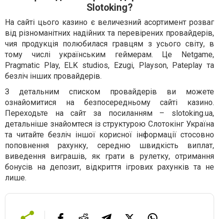
Slotoking?
На сайті цього казино є величезний асортимент розваг
від різноманітних надійних та перевірених провайдерів,
чия продукція полюбилася гравцям з усього світу, в
тому числі українським геймерам. Це Netgame,
Pragmatic Play, ELK studios, Ezugi, Playson, Pateplay та
безліч інших провайдерів.
З детальним списком провайдерів ви можете
ознайомитися на безпосередньому сайті казино.
Переходьте на сайт за посиланням – slotoking.ua,
детальніше знайомтеся із структурою Слотокінг Україна
та читайте безліч іншої корисної інформації стосовно
поповнення рахунку, середню швидкість виплат,
виведення виграшів, як грати в рулетку, отримання
бонусів на депозит, відкриття ігрових рахунків та не
лише.