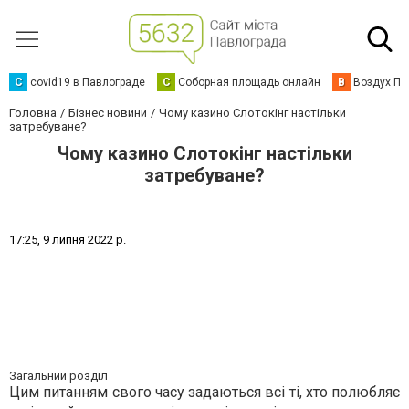
C
covid19 в Павлограде
С
Соборная площадь онлайн
В
Воздух Па
Головна
Бізнес новини
Чому казино Слотокінг настільки
затребуване?
Чому казино Слотокінг настільки
затребуване?
1
7
:
2
5
,
9
л
и
п
н
я
2
0
2
2
р
.
Загальний розділ
Цим питанням свого часу задаються всі ті, хто полюбляє