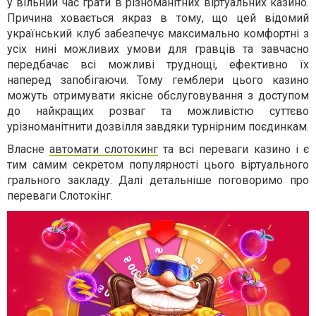
у вільний час грати в різноманітних віртуальних казино.
Причина ховається якраз в тому, що цей відомий
український клуб забезпечує максимально комфортні з
усіх нині можливих умови для гравців та завчасно
передбачає всі можливі труднощі, ефективно їх
наперед запобігаючи. Тому гемблери цього казино
можуть отримувати якісне обслуговування з доступом
до найкращих розваг та можливістю суттєво
урізноманітнити дозвілля завдяки турнірним поєдинкам.
Власне
автомати слотокинг
та всі переваги казино і є
тим самим секретом популярності цього віртуального
грального закладу. Далі детальніше поговоримо про
переваги Слотокінг.