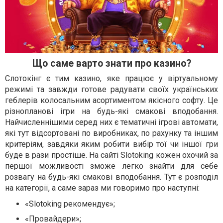
Що саме варто знати про казино?
Слотокінг є тим казино, яке працює у віртуальному
режимі та завжди готове радувати своїх українських
геблерів колосальним асортиментом якісного софту. Це
різнопланові ігри на будь-які смакові вподобання.
Найчисленнішими серед них є тематичні ігрові автомати,
які тут відсортовані по виробниках, по рахунку та іншим
критеріям, завдяки яким робити вибір тої чи іншої гри
буде в рази простіше. На сайті Slotoking кожен охочий за
першої можливості зможе легко знайти для себе
розвагу на будь-які смакові вподобання. Тут є розподіл
на категорії, а саме зараз ми говоримо про наступні:
«Slotoking рекомендує»;
«Провайдери»;