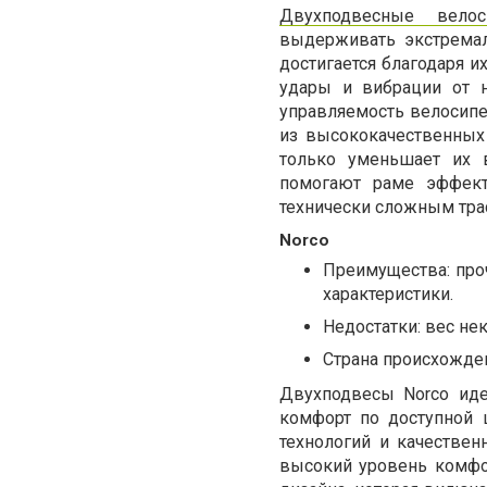
Двухподвесные велос
выдерживать экстремал
достигается благодаря и
удары и вибрации от н
управляемость велосипе
из высококачественных 
только уменьшает их 
помогают раме эффект
технически сложным трас
Norco
Преимущества: про
характеристики.
Недостатки: вес н
Страна происхожден
Двухподвесы Norco иде
комфорт по доступной 
технологий и качестве
высокий уровень комфо