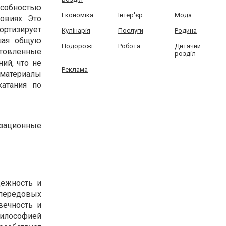
обностью
Економіка
Інтер'єр
Мода
овиях. Это
ортизирует
Кулінарія
Послуги
Родина
чшая общую
Подорожі
Робота
Дитячий
отовленные
розділ
ий, что не
Реклама
материалы
атания по
изационные
дежность и
 передовых
вечность и
философией