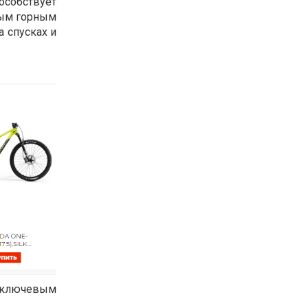
пособствует
ным горным
 спусках и
м ключевым