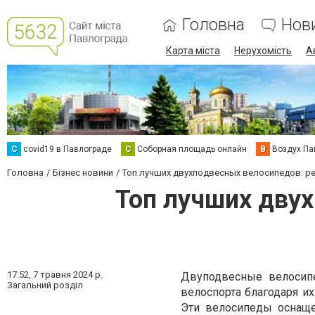
Головна
Нов
Карта міста
Нерухомість
А
C
covid19 в Павлограде
С
Соборная площадь онлайн
В
Воздух Па
Головна
Бізнес новини
Топ лучших двухподвесных велосипедов: ре
Топ лучших дву
17:52,
7 травня 2024 р.
Двуподвесные велосип
Загальний розділ
велоспорта благодаря их
Эти велосипеды оснаще