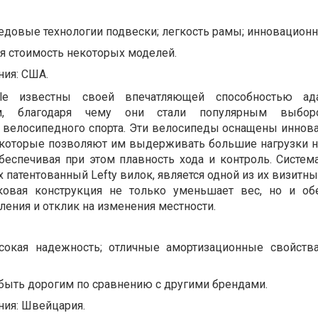
едовые технологии подвески; легкость рамы; инновационн
я стоимость некоторых моделей.
ния: США.
ale известны своей впечатляющей способностью ад
м, благодаря чему они стали популярным выбор
о велосипедного спорта. Эти велосипеды оснащены инно
, которые позволяют им выдерживать большие нагрузки 
обеспечивая при этом плавность хода и контроль. Систем
их патентованный Lefty вилок, является одной из их визитны
ковая конструкция не только уменьшает вес, но и об
ения и отклик на изменения местности.
сокая надежность; отличные амортизационные свойств
быть дорогим по сравнению с другими брендами.
ния: Швейцария.