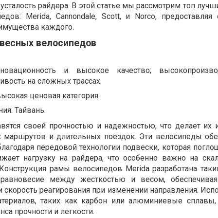
усталость райдера. В этой статье мы рассмотрим топ луч
дов: Merida, Cannondale, Scott, и Norco, предоставляя
имущества каждого.
двесных велосипедов
нновационность и высокое качество; высокопроизво
ивость на сложных трассах.
высокая ценовая категория.
ия: Тайвань.
вятся своей прочностью и надежностью, что делает их
 маршрутов и длительных поездок. Эти велосипеды об
лагодаря передовой технологии подвески, которая погло
ижает нагрузку на райдера, что особенно важно на ска
 Конструкция рамы велосипедов Merida разработана таки
 равновесие между жесткостью и весом, обеспечивая
и скорость реагирования при изменении направления. Исп
териалов, таких как карбон или алюминиевые сплавы,
нса прочности и легкости.