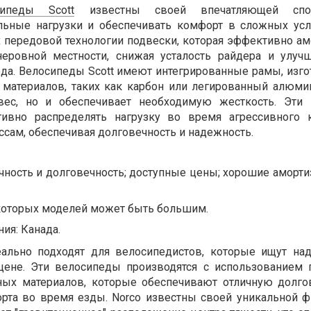
ипеды Scott
известны своей впечатляющей спос
ьные нагрузки и обеспечивать комфорт в сложных усл
х передовой технологии подвески, которая эффективно ам
еровной местности, снижая усталость райдера и улу
да. Велосипеды Scott имеют интегрированные рамы, изг
материалов, таких как карбон или легированный алюмин
вес, но и обеспечивает необходимую жесткость. Эти 
ивно распределять нагрузку во время агрессивного к
сам, обеспечивая долговечность и надежность.
чность и долговечность; доступные цены; хорошие аморт
екоторых моделей может быть большим.
ия: Канада.
ально подходят для велосипедистов, которые ищут на
цене. Эти велосипеды производятся с использованием
нных материалов, которые обеспечивают отличную долго
рта во время езды. Norco известны своей уникальной 