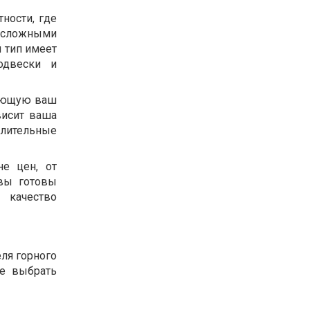
ности, где
 сложными
 тип имеет
одвески и
вающую ваш
висит ваша
лительные
е цен, от
вы готовы
 качество
ля горного
те выбрать