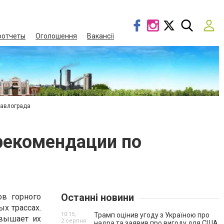
оотчеты
Оголошення
Вакансії
Павлограда
рекомендации по
Останні новини
в горного
х трассах.
10:15,
Трамп оцінив угоду з Україною про
овышает их
2 серпня
надра та заявив про вигоду для США