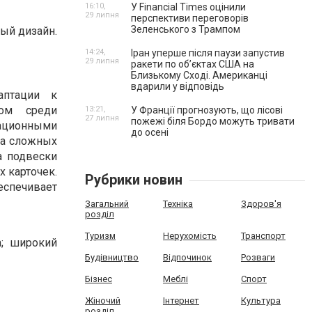
16:10,
У Financial Times оцінили
29 липня
перспективи переговорів
Зеленського з Трампом
ый дизайн.
14:24,
Іран уперше після паузи запустив
29 липня
ракети по обʼєктах США на
Близькому Сході. Американці
вдарили у відповідь
аптации к
ом среди
13:21,
У Франції прогнозують, що лісові
27 липня
пожежі біля Бордо можуть тривати
вационными
до осені
на сложных
а подвески
х карточек.
Рубрики новин
еспечивает
Загальний
Техніка
Здоров'я
розділ
Туризм
Нерухомість
Транспорт
а; широкий
Будівництво
Відпочинок
Розваги
Бізнес
Меблі
Спорт
Жіночий
Інтернет
Культура
розділ