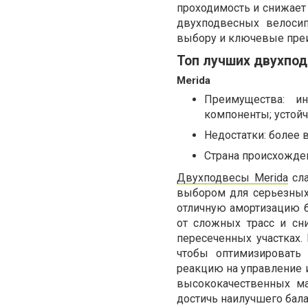
проходимость и снижает 
двухподвесных велосипе
выбору и ключевые пре
Топ лучших двухпо
Merida
Преимущества: и
компоненты; устойч
Недостатки: более 
Страна происхожден
Двухподвесы Merida
сла
выбором для серьезных
отличную амортизацию б
от сложных трасс и сн
пересеченных участках.
чтобы оптимизировать
реакцию на управление 
высококачественных ма
достичь наилучшего бала