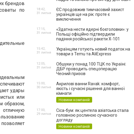
ших брендов
 советы по
18:42,
ЄС продовжив тимчасовий захист
31 липня
українців ще на рік: проте є
виключення
17:15,
«Здатна нести ядерні боєголовки»: у
31 липня
Польщі офіційно підтвердили
падіння російської ракети Х-101
дительные
15:42,
Українцям готують новий податок на
31 липня
товари з Temu та AliExpress
12:05,
Обшуки у понад 100 ТЦК по Україні:
31 липня
ДБР проводить спецоперацію
Чесний призов
 идеальным
еспечивают
15:00,
Акрилові ванни Ravak: комфорт,
30 липня
якість і сучасні рішення для ванної
щает удары
кімнати
листых или
Новини компаній
м образом,
 отличную
17:00,
Cica-бум: як центела азіатська стала
29 липня
головною рослиною сучасного
ользование
догляду
 позволяет
Новини компаній