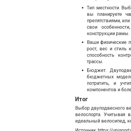
Тип местности. Выб
вы планируете ча
препятствиями, ил
свои особенности
конструкции рамы.
Ваши физические п
рост, вес и стиль
способность конт
трассы.
Бюджет. Двуподв
бюджетных моделе
потратить, и учт
компонентов и бол
Итог
Выбор двуподвесного в
велоспорта. Учитывая 
идеальный велосипед, к
Источник:
https://unispor