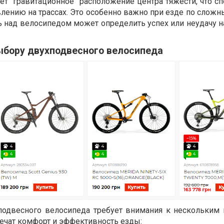
ет "гравитационное" расположение центра тяжести, что с
влению на трассах. Это особенно важно при езде по слож
 над велосипедом может определить успех или неудачу на
ыбору двухподвесного велосипеда
подвесного велосипеда требует внимания к нескольки
печат комфорт и эффективность езды: