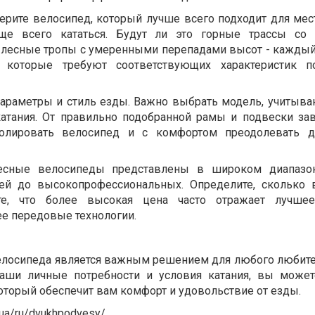
ерите велосипед, который лучше всего подходит для мест
ще всего кататься. Будут ли это горные трассы со
и лесные тропы с умеренными перепадами высот - каждый
, которые требуют соответствующих характеристик п
араметры и стиль езды. Важно выбрать модель, учиты
 катания. От правильно подобранной рамы и подвески за
ролировать велосипед и с комфортом преодолевать д
есные велосипеды представлены в широком диапазон
й до высокопрофессиональных. Определите, сколько 
ите, что более высокая цена часто отражает лучшее
ее передовые технологии.
елосипеда является важным решением для любого любите
ваши личные потребности и условия катания, вы може
оторый обеспечит вам комфорт и удовольствие от езды.
t.ua/ru/dvukhpodvesy/