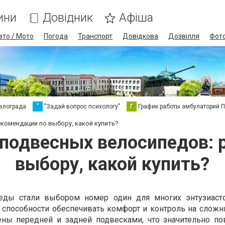
ини
Довідник
Афіша
вто / Мото
Погода
Транспорт
Довідкова
Дозвілля
Фот
влограда
"
"Задай вопрос психологу"
Г
График работы амбулаторий 
комендации по выбору, какой купить?
хподвесных велосипедов: 
выбору, какой купить?
еды стали выбором номер один для многих энтузиасто
 способности обеспечивать комфорт и контроль на сложны
ны передней и задней подвесками, что значительно п