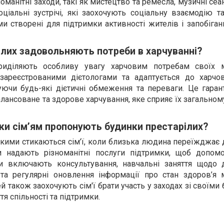
манітні заходи, такі як мистецтво та ремесла, музичні сеан
ціальні зустрічі, які заохочують соціальну взаємодію т
ми створені для підтримки активності жителів і запобіга
ілих задовольняють потреби в харчуванні?
риділяють особливу увагу харчовим потребам своїх 
 зареєстрованими дієтологами та адаптується до харчо
ючи будь-які дієтичні обмеження та переваги. Це гарант
ансоване та здорове харчування, яке сприяє їх загально
мки сім’ям пропонують будинки престарілих?
кими стикаються сім’ї, коли близька людина переїжджає 
ви надають різноманітні послуги підтримки, щоб допомо
ги включають консультування, навчальні заняття щодо 
та регулярні оновлення інформації про стан здоров’я 
 також заохочують сім'ї брати участь у заходах зі своїми
я спільності та підтримки.