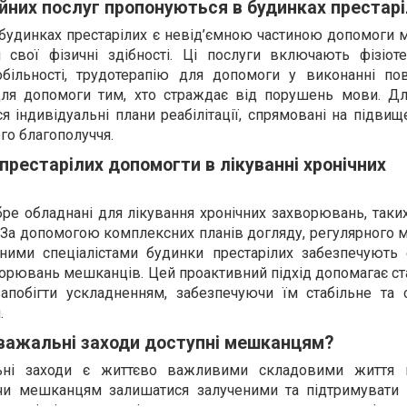
ійних послуг пропонуються в будинках престар
в будинках престарілих є невід’ємною частиною допомоги
 свої фізичні здібності. Ці послуги включають фізіот
більності, трудотерапію для допомоги у виконанні по
для допомоги тим, хто страждає від порушень мови. Д
індивідуальні плани реабілітації, спрямовані на підвищ
го благополуччя.
престарілих допомогти в лікуванні хронічних
ре обладнані для лікування хронічних захворювань, таких
. За допомогою комплексних планів догляду, регулярного 
чними спеціалістами будинки престарілих забезпечують
ворювань мешканців. Цей проактивний підхід допомагає ст
апобігти ускладненням, забезпечуючи їм стабільне та 
.
озважальні заходи доступні мешканцям?
льні заходи є життєво важливими складовими життя 
чи мешканцям залишатися залученими та підтримувати з