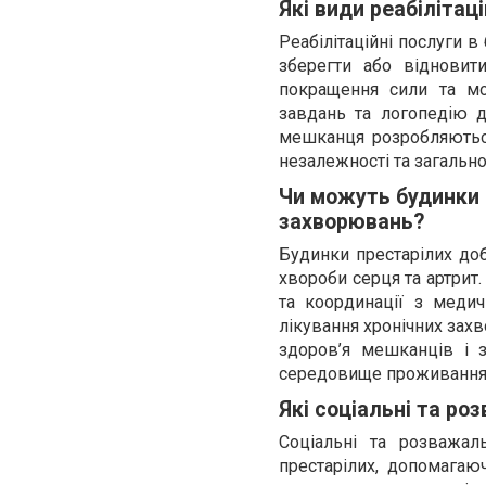
Які види реабілітац
Реабілітаційні послуги 
зберегти або відновити
покращення сили та мо
завдань та логопедію 
мешканця розробляються 
незалежності та загально
Чи можуть будинки 
захворювань?
Будинки престарілих доб
хвороби серця та артрит
та координації з меди
лікування хронічних зах
здоров’я мешканців і з
середовище проживання
Які соціальні та р
Соціальні та розважа
престарілих, допомагаю