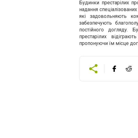
Будинки престарілих п
надання спеціалізованих 
які задовольняють ко
забезпечують благопол
постійного догляду. 
престарілих відіграю
пропонуючи їм місце дог