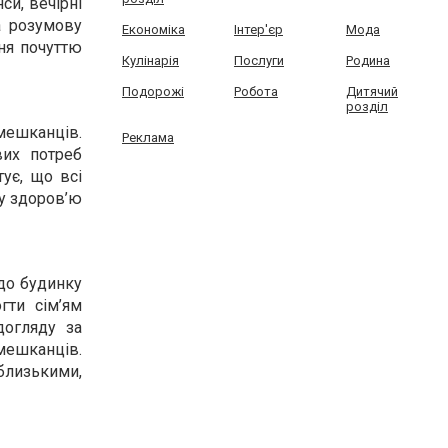
си, вечірні
а розумову
Економіка
Інтер'єр
Мода
ння почуттю
Кулінарія
Послуги
Родина
Подорожі
Робота
Дитячий
розділ
мешканців.
Реклама
вих потреб
ує, що всі
му здоров’ю
до будинку
гти сім’ям
догляду за
мешканців.
 близькими,