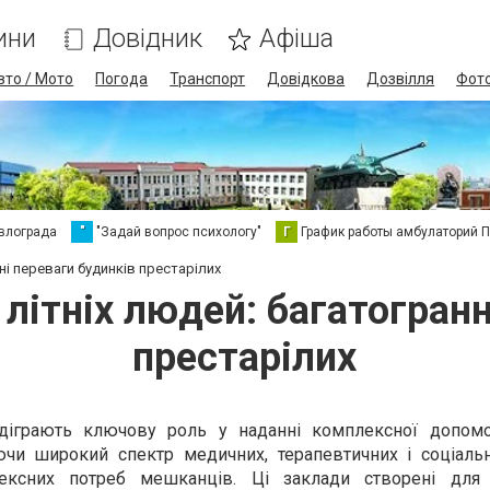
ини
Довідник
Афіша
вто / Мото
Погода
Транспорт
Довідкова
Дозвілля
Фот
влограда
"
"Задай вопрос психологу"
Г
График работы амбулаторий 
і переваги будинків престарілих
ітніх людей: багатогранн
престарілих
ідіграють ключову роль у наданні комплексної допо
ючи широкий спектр медичних, терапевтичних і соціальн
ексних потреб мешканців. Ці заклади створені для 