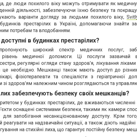
а, де люди похилого віку можуть отримувати як медичну
денній діяльності, забезпечуючи їхню безпеку та покращ
шукають варіанти догляду за людьми похилого віку,
Svitl
 будинків престарілих в Україні, допомагаючи знайти за
тним потребам та вподобанням.
 доступні в будинках престарілих?
 пропонують широкий спектр медичних послуг, заб
рівень медичної допомоги. Ці послуги зазвичай 
естри, регулярні огляди стану здоров’я, лікування ліками
и це необхідно. Мешканці також мають доступ до різни
ікарі, фізіотерапевти та спеціалісти з геріатричної до
ми зі здоров’ям належним чином розглядаються та управля
ілих забезпечують безпеку своїх мешканців?
ритетом у будинках престарілих, де вживаються численні
б’єкти оснащені системами безпеки, такими як камери сп
у для запобігання несанкціонованому доступу. Крім того
 реагувати на надзвичайні ситуації, а також діють надійн
ування на стихійні лиха, що гарантує постійну безпеку меш