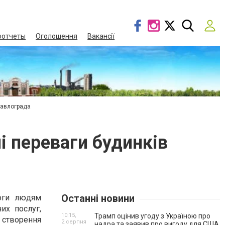
оотчеты
Оголошення
Вакансії
Павлограда
і переваги будинків
Останні новини
моги людям
их послуг,
10:15,
Трамп оцінив угоду з Україною про
створення
2 серпня
надра та заявив про вигоду для США