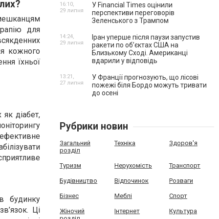
ілих?
16:10,
У Financial Times оцінили
29 липня
перспективи переговорів
 мешканцям
Зеленського з Трампом
ерапію для
14:24,
Іран уперше після паузи запустив
всякденних
29 липня
ракети по обʼєктах США на
ля кожного
Близькому Сході. Американці
вдарили у відповідь
ення їхньої
13:21,
У Франції прогнозують, що лісові
27 липня
пожежі біля Бордо можуть тривати
до осені
 як діабет,
Рубрики новин
моніторингу
 ефективне
Загальний
Техніка
Здоров'я
абілізувати
розділ
сприятливе
Туризм
Нерухомість
Транспорт
Будівництво
Відпочинок
Розваги
Бізнес
Меблі
Спорт
в будинку
в’язок. Ці
Жіночий
Інтернет
Культура
розділ