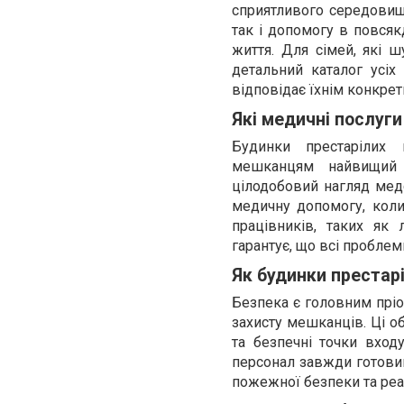
сприятливого середовищ
так і допомогу в повсяк
життя. Для сімей, які 
детальний каталог усіх
відповідає їхнім конкре
Які медичні послуги
Будинки престарілих
мешканцям найвищий 
цілодобовий нагляд медс
медичну допомогу, кол
працівників, таких як л
гарантує, що всі пробле
Як будинки престар
Безпека є головним пріо
захисту мешканців. Ці о
та безпечні точки вход
персонал завжди готовий
пожежної безпеки та реаг