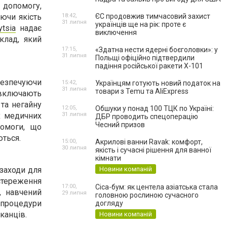
 допомогу,
уючи якість
18:42,
ЄС продовжив тимчасовий захист
31 липня
українців ще на рік: проте є
ytsia
надає
виключення
клад, який
17:15,
«Здатна нести ядерні боєголовки»: у
31 липня
Польщі офіційно підтвердили
падіння російської ракети Х-101
езпечуючи
15:42,
Українцям готують новий податок на
31 липня
товари з Temu та AliExpress
включають
 та негайну
12:05,
Обшуки у понад 100 ТЦК по Україні:
х медичних
31 липня
ДБР проводить спецоперацію
Чесний призов
помоги, що
ються.
15:00,
Акрилові ванни Ravak: комфорт,
30 липня
якість і сучасні рішення для ванної
кімнати
 заходи для
Новини компаній
остереження
17:00,
Cica-бум: як центела азіатська стала
, навчений
29 липня
головною рослиною сучасного
і процедури
догляду
канців.
Новини компаній