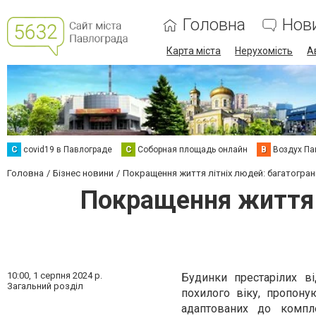
Головна
Нов
Карта міста
Нерухомість
А
C
covid19 в Павлограде
С
Соборная площадь онлайн
В
Воздух Па
Головна
Бізнес новини
Покращення життя літніх людей: багатогранн
Покращення життя л
10:00,
1 серпня 2024 р.
Будинки престарілих в
Загальний розділ
похилого віку, пропону
адаптованих до компл