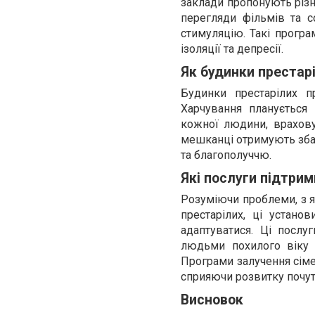
заклади пропонують різно
перегляди фільмів та со
стимуляцію. Такі програ
ізоляції та депресії.
Як будинки престар
Будинки престарілих п
Харчування планується
кожної людини, врахову
мешканці отримують збал
та благополуччю.
Які послуги підтри
Розуміючи проблеми, з я
престарілих, ці устано
адаптуватися. Ці послу
людьми похилого віку 
Програми залучення сімей
сприяючи розвитку почутт
Висновок