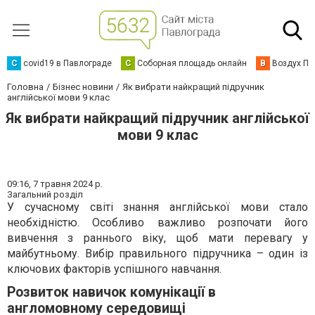
C
covid19 в Павлограде
С
Соборная площадь онлайн
В
Воздух Па
Головна
Бізнес новини
Як вибрати найкращий підручник
англійської мови 9 клас
Як вибрати найкращий підручник англійської
мови 9 клас
09:16,
7 травня 2024 р.
Загальний розділ
У сучасному світі знання англійської мови стало
необхідністю. Особливо важливо розпочати його
вивчення з раннього віку, щоб мати перевагу у
майбутньому. Вибір правильного підручника – один із
ключових факторів успішного навчання.
Розвиток навичок комунікації в
англомовному середовищі