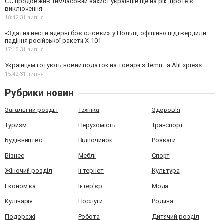
ЄС продовжив тимчасовий захист українців ще на рік: проте є
виключення
18:42,
31 липня
«Здатна нести ядерні боєголовки»: у Польщі офіційно підтвердили
падіння російської ракети Х-101
17:15,
31 липня
Українцям готують новий податок на товари з Temu та AliExpress
15:42,
31 липня
Рубрики новин
Загальний розділ
Техніка
Здоров'я
Туризм
Нерухомість
Транспорт
Будівництво
Відпочинок
Розваги
Бізнес
Меблі
Спорт
Жіночий розділ
Інтернет
Культура
Економіка
Інтер'єр
Мода
Кулінарія
Послуги
Родина
Подорожі
Робота
Дитячий розділ