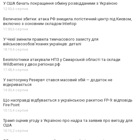
У США бачать покращення обміну розвідданими з Україною
12:50,
6 серпня
Величезні збитки: атака РФ знищила логістичний центр під Києвом,
включно з основним складом Intertop
11:00,
6 серпня
У Чехії змінили правила тимчасового захисту для
військовозобов'язаних українців: деталі
18:19,
4 серпня
Безпілотники атакували НПЗ у Самарській області та склади
Wildberries у двох регіонах рф
17:48,
4 серпня
У застосунку Резерв+ стався масовий збій — додаток не
відкривається
14:00,
4 серпня
Що насправді відбувається з українською ракетою FP-9: відповідь
Fire Point
10:15,
4 серпня
Трамп оцінив угоду з Україною про надра та заявив про вигоду для
США
10:15,
2 серпня