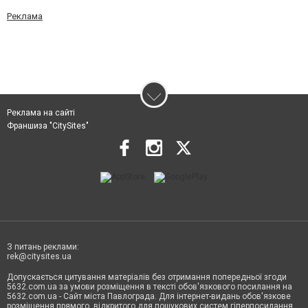
Реклама
Реклама на сайті
Франшиза "CitySites"
З питань реклами:
rek@citysites.ua
Допускається цитування матеріалів без отримання попередньої згоди
5632.com.ua за умови розміщення в тексті обов'язкового посилання на
5632.com.ua - Сайт міста Павлограда. Для інтернет-видань обов'язкове
розміщення прямого, відкритого для пошукових систем гіперпосилання