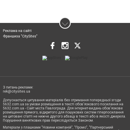
Реклама на сайті
Франшиза "CitySites"
З питань реклами:
rek@citysites.ua
Допускається цитування матеріалів без отримання попередньої згоди
5632.com.ua за умови розміщення в тексті обов'язкового посилання на
5632.com.ua - Сайт міста Павлограда. Для інтернет-видань обов'язкове
розміщення прямого, відкритого для пошукових систем гіперпосилання
на цитовані статті не нижче другого абзацу в тексті або в якості джерела.
Порушення виняткових прав переслідується Законом.
Матеріали з плашками "Новини компаній", "Промо", "Партнерський