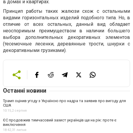
в домах и квартирах.
Принцип работы таких жалюзи схож с остальными
видами горизонтальных изделий подобного типа. Но, в
отличие от всех остальных, данный вид обладает
неоспоримым преимуществом в наличии большего
выбора дополнительных декоративных элементов
(тесемочные лесенки, деревянные трости, шнурки с
декоративными грузиками).
Останні новини
Трамп оцінив угоду з Україною про надра та заявив про вигоду для
США
10:15,
2 серпня
ЄС продовжив тимчасовий захист українців ще на рік: проте є
виключення
18:42,
31 липня