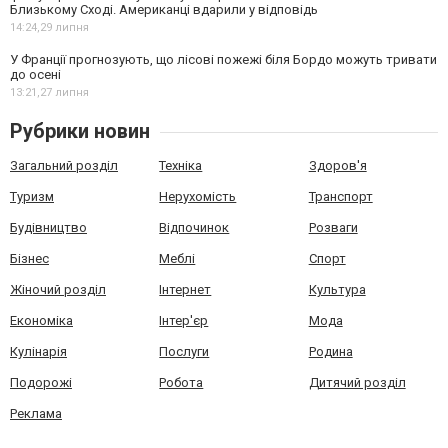
Близькому Сході. Американці вдарили у відповідь
14:24,
29 липня
У Франції прогнозують, що лісові пожежі біля Бордо можуть тривати
до осені
13:21,
27 липня
Рубрики новин
Загальний розділ
Техніка
Здоров'я
Туризм
Нерухомість
Транспорт
Будівництво
Відпочинок
Розваги
Бізнес
Меблі
Спорт
Жіночий розділ
Інтернет
Культура
Економіка
Інтер'єр
Мода
Кулінарія
Послуги
Родина
Подорожі
Робота
Дитячий розділ
Реклама