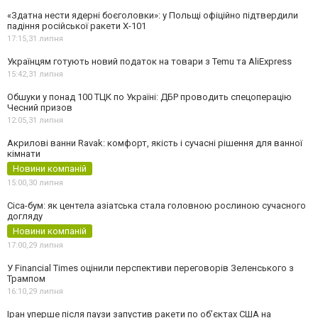
«Здатна нести ядерні боєголовки»: у Польщі офіційно підтвердили
падіння російської ракети Х-101
17:15,
31 липня
Українцям готують новий податок на товари з Temu та AliExpress
15:42,
31 липня
Обшуки у понад 100 ТЦК по Україні: ДБР проводить спецоперацію
Чесний призов
12:05,
31 липня
Акрилові ванни Ravak: комфорт, якість і сучасні рішення для ванної
кімнати
Новини компаній
15:00,
30 липня
Cica-бум: як центела азіатська стала головною рослиною сучасного
догляду
Новини компаній
17:00,
29 липня
У Financial Times оцінили перспективи переговорів Зеленського з
Трампом
16:10,
29 липня
Іран уперше після паузи запустив ракети по обʼєктах США на