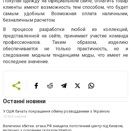
Покупая одежду на официальном сайте, оплатить товар
клиенты имеют возможность тем способом, что будет
самым удобным. Возможная оплата наличными,
безналичным расчетом.
В процессе разработки любой из коллекций,
представленной на сайте, принимает участие команда
профессионалов. Таким образом, изделию
обеспечивается не только практичность, но и
следование модным тенденциям моды, что имеет не
последнее значение.
Останні новини
У США бачать покращення обміну розвідданими з Україною
12:50,
6 серпня
Величезні збитки: атака РФ знищила логістичний центр під Києвом,
включно з основним складом Intertop