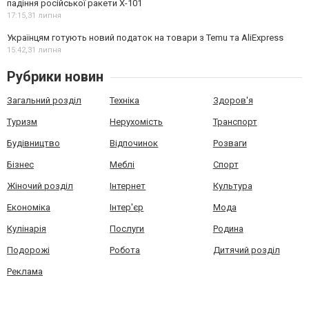
падіння російської ракети Х-101
17:15,
31 липня
Українцям готують новий податок на товари з Temu та AliExpress
15:42,
31 липня
Рубрики новин
Загальний розділ
Техніка
Здоров'я
Туризм
Нерухомість
Транспорт
Будівництво
Відпочинок
Розваги
Бізнес
Меблі
Спорт
Жіночий розділ
Інтернет
Культура
Економіка
Інтер'єр
Мода
Кулінарія
Послуги
Родина
Подорожі
Робота
Дитячий розділ
Реклама