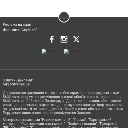
Реклама на сайті
Франшиза "CitySites"
З питань реклами:
rek@citysites.ua
Допускається цитування матеріалів без отримання попередньої згоди
5632.com.ua за умови розміщення в тексті обов'язкового посилання на
5632.com.ua - Сайт міста Павлограда. Для інтернет-видань обов'язкове
розміщення прямого, відкритого для пошукових систем гіперпосилання
на цитовані статті не нижче другого абзацу в тексті або в якості джерела.
Порушення виняткових прав переслідується Законом.
Матеріали з плашками "Новини компаній", "Промо", "Партнерський
матеріал", "Партнерський спецпроєкт", "Політичні новини", "Пресреліз",
"PR", "Офіційно", "Політична реклама" публікуються на правах реклами.