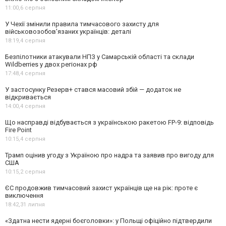
11:00,
6 серпня
У Чехії змінили правила тимчасового захисту для
військовозобов'язаних українців: деталі
18:19,
4 серпня
Безпілотники атакували НПЗ у Самарській області та склади
Wildberries у двох регіонах рф
17:48,
4 серпня
У застосунку Резерв+ стався масовий збій — додаток не
відкривається
14:00,
4 серпня
Що насправді відбувається з українською ракетою FP-9: відповідь
Fire Point
10:15,
4 серпня
Трамп оцінив угоду з Україною про надра та заявив про вигоду для
США
10:15,
2 серпня
ЄС продовжив тимчасовий захист українців ще на рік: проте є
виключення
18:42,
31 липня
«Здатна нести ядерні боєголовки»: у Польщі офіційно підтвердили