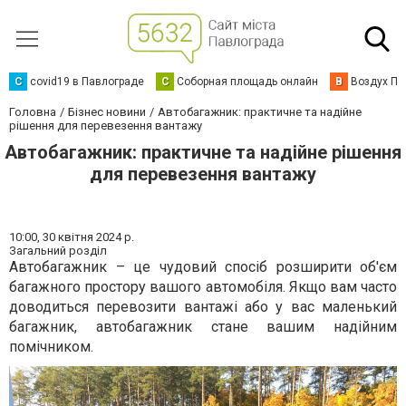
C
covid19 в Павлограде
С
Соборная площадь онлайн
В
Воздух Па
Головна
Бізнес новини
Автобагажник: практичне та надійне
рішення для перевезення вантажу
Автобагажник: практичне та надійне рішення
для перевезення вантажу
10:00,
30 квітня 2024 р.
Загальний розділ
Автобагажник – це чудовий спосіб розширити об'єм
багажного простору вашого автомобіля. Якщо вам часто
доводиться перевозити вантажі або у вас маленький
багажник, автобагажник стане вашим надійним
помічником.