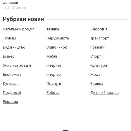
до осені
13:21,
27 липня
Рубрики новин
Загальний розділ
Техніка
Здоров'я
Туризм
Нерухомість
Транспорт
Будівництво
Відпочинок
Розваги
Бізнес
Меблі
Спорт
Жіночий розділ
Інтернет
Культура
Економіка
Інтер'єр
Мода
Кулінарія
Послуги
Родина
Подорожі
Робота
Дитячий розділ
Реклама