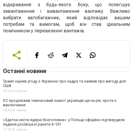
відкривання з будь-якого боку, що полегшує
завантаження і вивантаження вантажу. Важливо
вибрати автобагажник, який відповідає вашим
потребам та вимогам, щоб він став ідеальним
помічником у перевезенні вантажів.
Останні новини
Трамп оцінив угоду з Україною про надра та заявив про вигоду для
США
10:15,
2 серпня
ЄС продовжив тимчасовий захист українців ще на рік: проте є
виключення
18:42,
31 липня
«Здатна нести ядерні боєголовки»: у Польщі офіційно підтвердили
падіння російської ракети Х-101
17:15,
31 липня