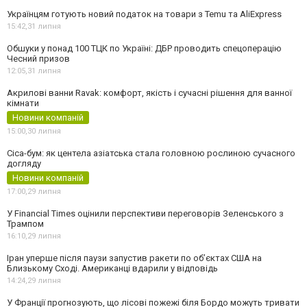
Українцям готують новий податок на товари з Temu та AliExpress
15:42,
31 липня
Обшуки у понад 100 ТЦК по Україні: ДБР проводить спецоперацію
Чесний призов
12:05,
31 липня
Акрилові ванни Ravak: комфорт, якість і сучасні рішення для ванної
кімнати
Новини компаній
15:00,
30 липня
Cica-бум: як центела азіатська стала головною рослиною сучасного
догляду
Новини компаній
17:00,
29 липня
У Financial Times оцінили перспективи переговорів Зеленського з
Трампом
16:10,
29 липня
Іран уперше після паузи запустив ракети по обʼєктах США на
Близькому Сході. Американці вдарили у відповідь
14:24,
29 липня
У Франції прогнозують, що лісові пожежі біля Бордо можуть тривати