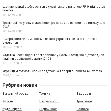
Що насправді відбувається з українською ракетою FP-9: відповідь
Fire Point
10:15,
4 серпня
Трамп оцінив угоду з Україною про надра та заявив про вигоду для
США
10:15,
2 серпня
ЄС продовжив тимчасовий захист українців ще на рік: проте є
виключення
18:42,
31 липня
«Здатна нести ядерні боєголовки»: у Польщі офіційно підтвердили
падіння російської ракети Х-101
17:15,
31 липня
Українцям готують новий податок на товари з Temu та AliExpress
15:42,
31 липня
Рубрики новин
Загальний розділ
Техніка
Здоров'я
Туризм
Нерухомість
Транспорт
Будівництво
Відпочинок
Розваги