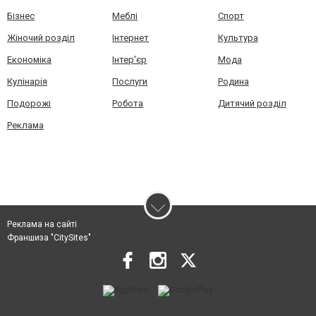
Бізнес
Меблі
Спорт
Жіночий розділ
Інтернет
Культура
Економіка
Інтер'єр
Мода
Кулінарія
Послуги
Родина
Подорожі
Робота
Дитячий розділ
Реклама
Реклама на сайті
Франшиза "CitySites"