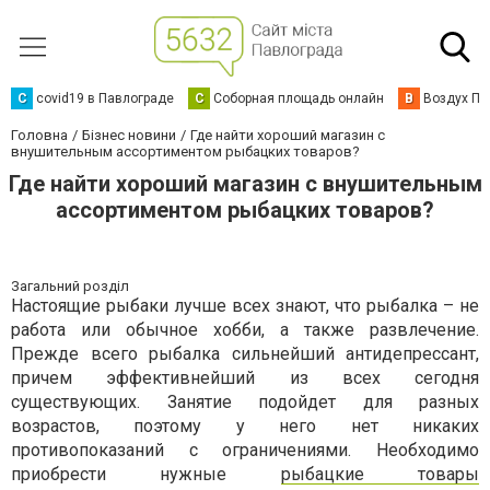
C
covid19 в Павлограде
С
Соборная площадь онлайн
В
Воздух Па
Головна
Бізнес новини
Где найти хороший магазин с
внушительным ассортиментом рыбацких товаров?
Где найти хороший магазин с внушительным
ассортиментом рыбацких товаров?
Загальний розділ
Настоящие рыбаки лучше всех знают, что рыбалка – не
работа или обычное хобби, а также развлечение.
Прежде всего рыбалка сильнейший антидепрессант,
причем эффективнейший из всех сегодня
существующих. Занятие подойдет для разных
возрастов, поэтому у него нет никаких
противопоказаний с ограничениями. Необходимо
приобрести нужные
рыбацкие товары