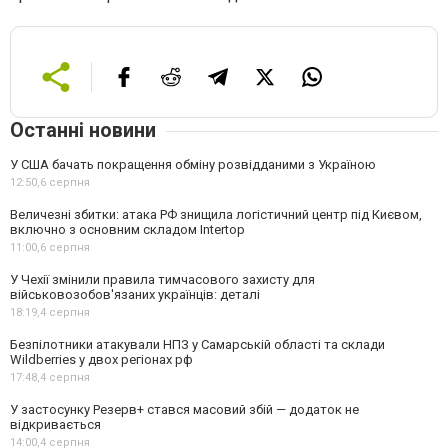
Останні новини
У США бачать покращення обміну розвідданими з Україною
12:50,
6 серпня
Величезні збитки: атака РФ знищила логістичний центр під Києвом,
включно з основним складом Intertop
11:00,
6 серпня
У Чехії змінили правила тимчасового захисту для
військовозобов'язаних українців: деталі
18:19,
4 серпня
Безпілотники атакували НПЗ у Самарській області та склади
Wildberries у двох регіонах рф
17:48,
4 серпня
У застосунку Резерв+ стався масовий збій — додаток не
відкривається
14:00,
4 серпня