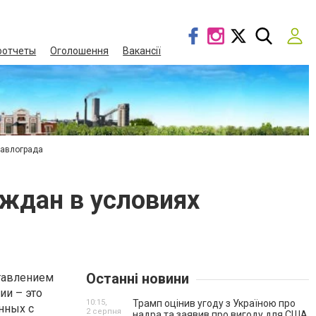
оотчеты
Оголошення
Вакансії
Павлограда
аждан в условиях
Останні новини
ставлением
ии – это
10:15,
Трамп оцінив угоду з Україною про
нных с
2 серпня
надра та заявив про вигоду для США