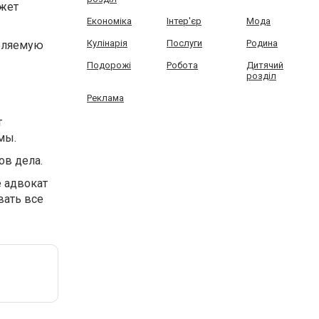
ожет
Економіка
Інтер'єр
Мода
Кулінарія
Послуги
Родина
деляемую
Подорожі
Робота
Дитячий
розділ
Реклама
т
мы.
ов дела.
е адвокат
вать все