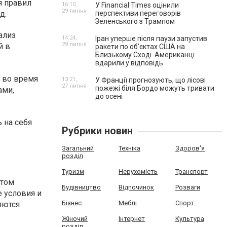
я правил
16:10,
У Financial Times оцінили
29 липня
д.
перспективи переговорів
Зеленського з Трампом
ализ
14:24,
Іран уперше після паузи запустив
29 липня
й в
ракети по обʼєктах США на
Близькому Сході. Американці
вдарили у відповідь
 во время
13:21,
У Франції прогнозують, що лісові
27 липня
пожежі біля Бордо можуть тривати
ами,
до осені
 на себя
Рубрики новин
Загальний
Техніка
Здоров'я
розділ
Туризм
Нерухомість
Транспорт
етом
Будівництво
Відпочинок
Розваги
е условия и
Бізнес
Меблі
Спорт
яются
Жіночий
Інтернет
Культура
розділ