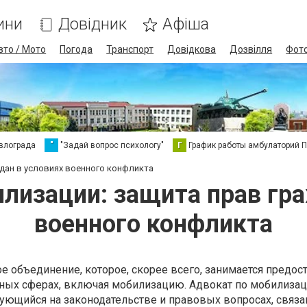
ини
Довідник
Афіша
вто / Мото
Погода
Транспорт
Довідкова
Дозвілля
Фот
влограда
"
"Задай вопрос психологу"
Г
График работы амбулаторий 
дан в условиях военного конфликта
лизации: защита прав гр
военного конфликта
ое объединение, которое, скорее всего, занимается предо
зных сферах, включая мобилизацию. Адвокат по мобилизац
ующийся на законодательстве и правовых вопросах, связа