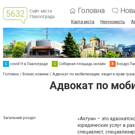
Головна
Нов
Карта міста
Нерухомість
А
C
covid19 в Павлограде
С
Соборная площадь онлайн
В
Воздух Па
Головна
Бізнес новини
Адвокат по мобилизации: защита прав граж
Адвокат по моби
Загальний розділ
«Актум» – это адвокатск
юридических услуг в ра
специалист, специализир