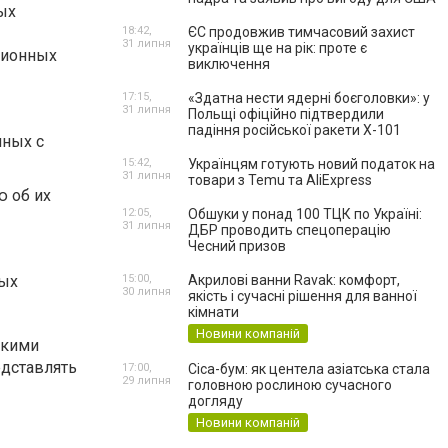
ых
18:42,
ЄС продовжив тимчасовий захист
31 липня
українців ще на рік: проте є
ционных
виключення
17:15,
«Здатна нести ядерні боєголовки»: у
31 липня
Польщі офіційно підтвердили
падіння російської ракети Х-101
нных с
15:42,
Українцям готують новий податок на
31 липня
товари з Temu та AliExpress
 об их
12:05,
Обшуки у понад 100 ТЦК по Україні:
31 липня
ДБР проводить спецоперацію
Чесний призов
мых
15:00,
Акрилові ванни Ravak: комфорт,
30 липня
якість і сучасні рішення для ванної
кімнати
Новини компаній
скими
едставлять
17:00,
Cica-бум: як центела азіатська стала
29 липня
головною рослиною сучасного
догляду
Новини компаній