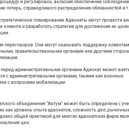
роцедур и регулировок, включая обеспечение соблюдени
е потерь, справедливого распределения обязанностей и т.
стратегическое планирование Адвокаты могут провести ан
и клиента и разработать стратегии для достижения их целе
ции.
я переговоров: Они могут оказывать поддержку клиентам
нными, правительственными органами или другими сторон
лизации.
 перед административными органами Адвокат может взять
ься с административными органами, такими как военные
язи с вопросами мобилизации.
атского объединения "Актум" может быть определена с уч
их как уровень опыта адвокатов, сложность дел, рыночны
Однако общей практикой для многих адвокатских фирм явл
овления цен: