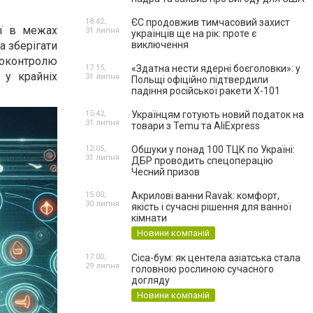
18:42,
ЄС продовжив тимчасовий захист
ії в межах
31 липня
українців ще на рік: проте є
а зберігати
виключення
амоконтролю
17:15,
«Здатна нести ядерні боєголовки»: у
 у крайніх
31 липня
Польщі офіційно підтвердили
падіння російської ракети Х-101
15:42,
Українцям готують новий податок на
31 липня
товари з Temu та AliExpress
12:05,
Обшуки у понад 100 ТЦК по Україні:
31 липня
ДБР проводить спецоперацію
Чесний призов
15:00,
Акрилові ванни Ravak: комфорт,
30 липня
якість і сучасні рішення для ванної
кімнати
Новини компаній
17:00,
Cica-бум: як центела азіатська стала
29 липня
головною рослиною сучасного
догляду
Новини компаній