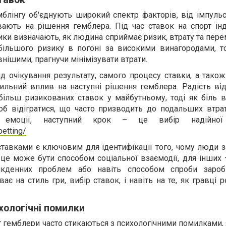
мблінгу об'єднують широкий спектр факторів, від імпуль
вають на рішення гемблера. Під час ставок на спорт інд
ики визначають, як людина сприймає ризик, втрату та пере
 більшого ризику в погоні за високими винагородами, то
нішими, прагнучи мінімізувати втрати.
д очікування результату, самого процесу ставки, а тако
сильний вплив на наступні рішення гемблера. Радість ві
ільш ризикованих ставок у майбутньому, тоді як біль в
б відігратися, що часто призводить до подальших втра
и емоції, наступний крок – це вибір надійно
betting/
ставками є ключовим для ідентифікації того, чому люди 
 це може бути способом соціальної взаємодії, для інших
якденних проблем або навіть способом спроби зароб
є на стиль гри, вибір ставок, і навіть на те, як гравці 
ологічні помилки
рт гемблери часто стикаються з психологічними помилками,