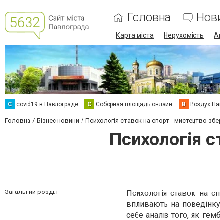
Головна
Нов
Карта міста
Нерухомість
А
C
covid19 в Павлограде
С
Соборная площадь онлайн
В
Воздух Па
Головна
Бізнес новини
Психологія cтавок на cпорт - мистецтво з
Психологія c
Загальний розділ
Психологія ставок на сп
впливають на поведінку 
себе аналіз того, як ге