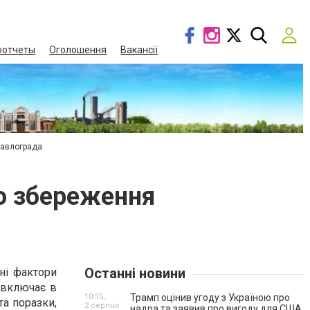
оотчеты
Оголошення
Вакансії
Павлограда
во збереження
Останні новини
ьні фактори
 включає в
10:15,
Трамп оцінив угоду з Україною про
та поразки,
2 серпня
надра та заявив про вигоду для США