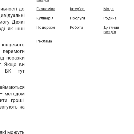
сивності до
Економіка
Інтер'єр
Мода
ивідуальні
Кулінарія
Послуги
Родина
могу. Деякі
Подорожі
Робота
Дитячий
ді як інші
розділ
Реклама
ж кінцевого
д перемоги
ід поразки
т. Якщо ви
ї БК тут
займаються
 — методом
ити гроші.
реагують на
 які можуть