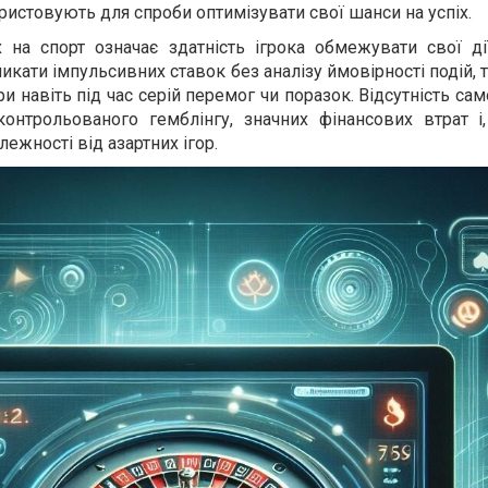
користовують для спроби оптимізувати свої шанси на успіх.
 на спорт означає здатність ігрока обмежувати свої д
кати імпульсивних ставок без аналізу ймовірності подій, т
ри навіть під час серій перемог чи поразок. Відсутність с
нтрольованого гемблінгу, значних фінансових втрат і,
лежності від азартних ігор.