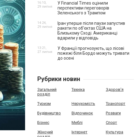
16:10,
У Financial Times оцінили
29 липня
перспективи переговорів
Зеленського з Трампом
14:24,
Іран уперше після паузи запустив
29 липня
ракети по обʼєктах США на
Близькому Сході. Американці
вдарили у відповідь
13:21,
У Франції прогнозують, що лісові
27 липня
пожежі біля Бордо можуть тривати
до осені
Рубрики новин
Загальний
Техніка
Здоров'я
розділ
Туризм
Нерухомість
Транспорт
Будівництво
Відпочинок
Розваги
Бізнес
Меблі
Спорт
Жіночий
Інтернет
Культура
розділ