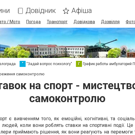
ини
Довідник
Афіша
вто / Мото
Погода
Транспорт
Довідкова
Дозвілля
Фот
влограда
"
"Задай вопрос психологу"
Г
График работы амбулаторий 
береження самоконтролю
тавок на cпорт - мистецт
самоконтролю
орт є вивченням того, як емоційні, когнітивні, та соціал
людей, коли вони роблять ставки на спортивні події. Це
мблери приймають рішення, як вони реагують на перемоги 