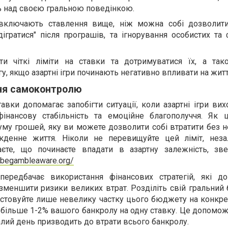
ь над своєю гральною поведінкою.
включають ставлення вище, ніж можна собі дозволити
ідігратися" після програшів, та ігнорування особистих та
и чіткі ліміти на ставки та дотримуватися їх, а та
у, якщо азартні ігри починають негативно впливати на житт
ння самоконтролю
вки допомагає запобігти ситуації, коли азартні ігри вих
фінансову стабільність та емоційне благополуччя. Як 
му грошей, яку ви можете дозволити собі втратити без н
денне життя. Ніколи не перевищуйте цей ліміт, нез
аєте, що починаєте впадати в азартну залежність, зве
.begambleaware.org/
передбачає використання фінансових стратегій, які д
зменшити ризики великих втрат. Розділіть свій гральний
стовуйте лише невелику частку цього бюджету на конкрет
 більше 1-2% вашого банкролу на одну ставку. Це допомо
алий день призводить до втрати всього банкролу.