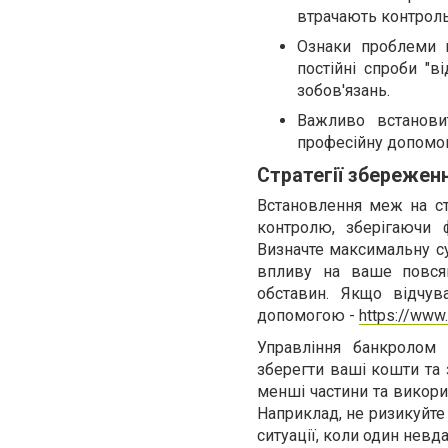
втрачають контрол
Ознаки проблеми 
постійні спроби "в
зобов'язань.
Важливо встановит
професійну допомог
Стратегії збереже
Встановлення меж на ста
контролю, зберігаючи 
Визначте максимальну су
впливу на ваше повсяк
обставин. Якщо відчув
допомогою -
https://www
Управління банкролом 
зберегти ваші кошти та 
менші частини та викори
Наприклад, не ризикуйте
ситуації, коли один невд