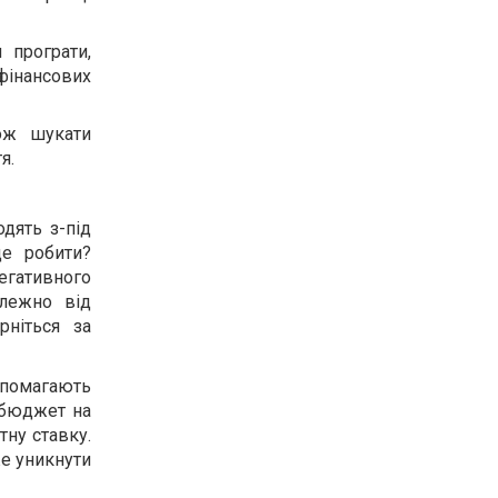
 програти,
 фінансових
кож шукати
я.
одять з-під
це робити?
егативного
алежно від
рніться за
опомагають
 бюджет на
ну ставку.
же уникнути