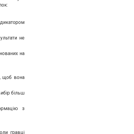
лок:
ндикатором
ультати не
нованих на
, щоб вона
вибір більш
ормацію з
оли гравці