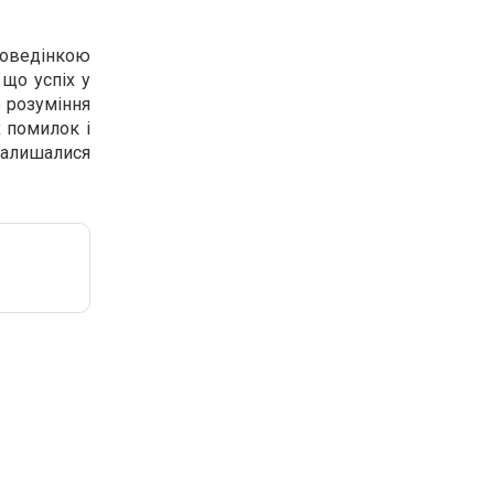
 поведінкою
 що успіх у
о розуміння
 помилок і
залишалися