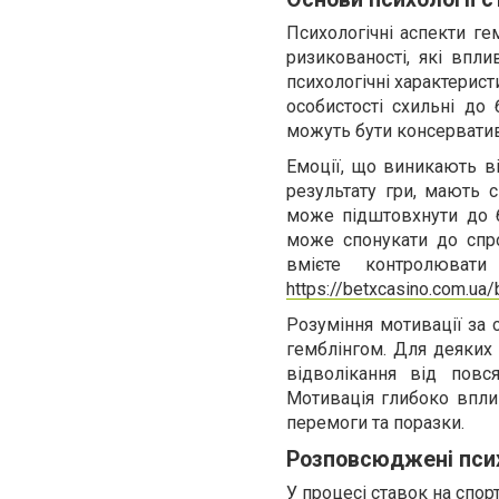
Психологічні аспекти ге
ризикованості, які впли
психологічні характерист
особистості схильні до
можуть бути консерватив
Емоції, що виникають ві
результату гри, мають 
може підштовхнути до б
може спонукати до спро
вмієте контролюват
https://betxcasino.com.ua/
Розуміння мотивації за 
гемблінгом. Для деяких
відволікання від повс
Мотивація глибоко вплива
перемоги та поразки.
Розповсюджені псих
У процесі ставок на спо