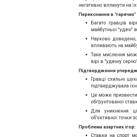
негативно вплинути на ї
Переконання в "гарячих" 
Багато гравців ві
майбутньої "удачі" а
Науково доведено,
впливають на майбу
Таке мислення може
вірі в "удачну серію"
Підтвердження уперед
Гравці схильні шук
підтверджувала їхн
Це може призвести 
обґрунтованої ставк
Для уникнення ц
об'єктивної точки з
Проблема азартних ігор:
Ставки на спорт м