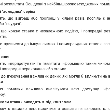
хні результати. Ось деякі з найбільш розповсюджених поми
і "холодних" серіях
рять, що виграш або програш у кілька разів поспіль є і
бо "неудачі".
 що кожна ставка є незалежною подією, і попередні рез
тні.
 призвести до імпульсивних і невиправданих ставок, зас
.
ження
ати, інтерпретувати та пам'ятати інформацію таким чином
і попередні переконання або ставки.
до ігнорування важливих даних, які могли б вплинути на 
и.
ієї помилки важливо аналізувати всю доступну інф
ору.
 коли ставки виходять з-під контролю
ожуть швидко перетворитися з розваги на залежність, к