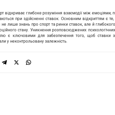
орт відкриває глибоке розуміння взаємодії між емоціями,
ються при здійсненні ставок. Основним відкриттям є те,
 не лише знань про спорт та ринки ставок, але й глибоког
оційного стану. Уникнення розповсюджених психологічних
лю є ключовими для забезпечення того, щоб ставки 
али у неконтрольовану залежність.