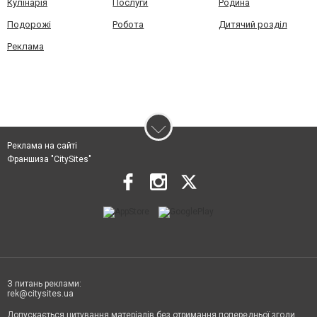
Кулінарія
Послуги
Родина
Подорожі
Робота
Дитячий розділ
Реклама
Реклама на сайті
Франшиза "CitySites"
З питань реклами:
rek@citysites.ua
Допускається цитування матеріалів без отримання попередньої згоди