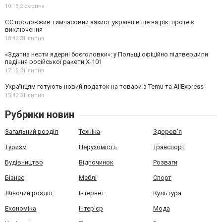
10:15,
2 серпня
ЄС продовжив тимчасовий захист українців ще на рік: проте є
виключення
18:42,
31 липня
«Здатна нести ядерні боєголовки»: у Польщі офіційно підтвердили
падіння російської ракети Х-101
17:15,
31 липня
Українцям готують новий податок на товари з Temu та AliExpress
15:42,
31 липня
Рубрики новин
Загальний розділ
Техніка
Здоров'я
Туризм
Нерухомість
Транспорт
Будівництво
Відпочинок
Розваги
Бізнес
Меблі
Спорт
Жіночий розділ
Інтернет
Культура
Економіка
Інтер'єр
Мода