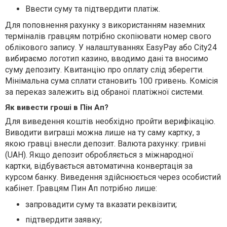
Ввести суму та підтвердити платіж.
Для поповнення рахунку з використанням наземних
терміналів гравцям потрібно скопіювати номер свого
облікового запису. У налаштуваннях EasyPay або City24
вибираємо логотип казино, вводимо дані та вносимо
суму депозиту. Квитанцію про оплату слід зберегти.
Мінімальна сума сплати становить 100 гривень. Комісія
за переказ залежить від обраної платіжної системи.
Як вивести гроші в Пін Ап?
Для виведення коштів необхідно пройти верифікацію.
Виводити виграші можна лише на ту саму картку, з
якою гравці внесли депозит. Валюта рахунку: гривні
(UAH). Якщо депозит обробляється з міжнародної
картки, відбувається автоматична конвертація за
курсом банку. Виведення здійснюється через особистий
кабінет. Гравцям Пин Ап потрібно лише:
запровадити суму та вказати реквізити;
підтвердити заявку;