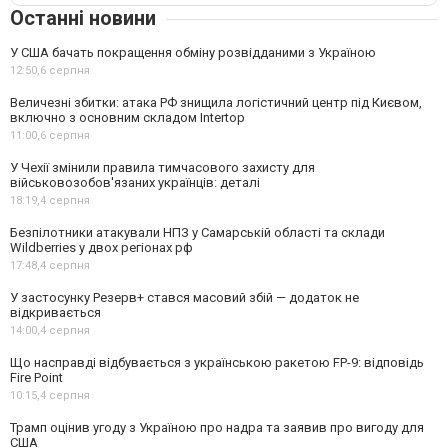
Останні новини
У США бачать покращення обміну розвідданими з Україною
12:50,
6 серпня
Величезні збитки: атака РФ знищила логістичний центр під Києвом,
включно з основним складом Intertop
11:00,
6 серпня
У Чехії змінили правила тимчасового захисту для
військовозобов'язаних українців: деталі
18:19,
4 серпня
Безпілотники атакували НПЗ у Самарській області та склади
Wildberries у двох регіонах рф
17:48,
4 серпня
У застосунку Резерв+ стався масовий збій — додаток не
відкривається
14:00,
4 серпня
Що насправді відбувається з українською ракетою FP-9: відповідь
Fire Point
10:15,
4 серпня
Трамп оцінив угоду з Україною про надра та заявив про вигоду для
США