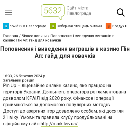
C
covid19 в Павлограде
С
Соборная площадь онлайн
В
Воздух Па
Головна
Бізнес новини
Поповнення і виведення виграшів в
казино Пін Ап: гайд для новачків
Поповнення і виведення виграшів в казино Пін
Ап: гайд для новачків
16:33,
26 березня 2024 р.
Загальний розділ
Pin Up – ліцензійне онлайн казино, яке працює на
території України. Діяльність оператора регламентована
дозволом КРАІЛ від 2020 року. Фінансові операції
приймаються за допомогою популярних методів.
Доступ до азартних ігор дозволено особам, які досягли
21 віку. Умови та правила клубу продубльовані на
офіційному сайті
http://mark.lviv.ua/
.