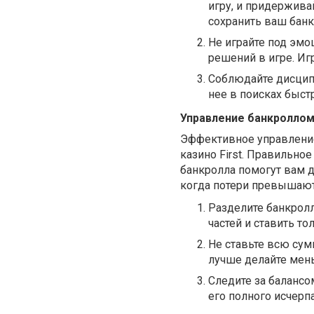
игру, и придержива
сохранить ваш банк
Не играйте под эмо
решений в игре. Иг
Соблюдайте дисципл
нее в поисках быст
Управление банкролло
Эффективное управление
казино First. Правильно
банкролла помогут вам д
когда потери превышаю
Разделите банкролл
частей и ставить т
Не ставьте всю сум
лучше делайте мен
Следите за балансо
его полного исчерп