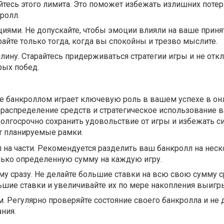
йтесь этого лимита. Это поможет избежать излишних потер
ролл.
циями. Не допускайте, чтобы эмоции влияли на ваше приня
райте только тогда, когда вы спокойны и трезво мыслите.
ину. Старайтесь придерживаться стратегии игры и не откл
рых побед.
м
 банкроллом играет ключевую роль в вашем успехе в он
е распределение средств и стратегическое использование 
олгосрочно сохранить удовольствие от игры и избежать си
т планируемые рамки.
 на части. Рекомендуется разделить ваш банкролл на нес
олько определенную сумму на каждую игру.
му сразу. Не делайте большие ставки на всю свою сумму с
ьшие ставки и увеличивайте их по мере накопления выигр
м. Регулярно проверяйте состояние своего банкролла и не 
ания.