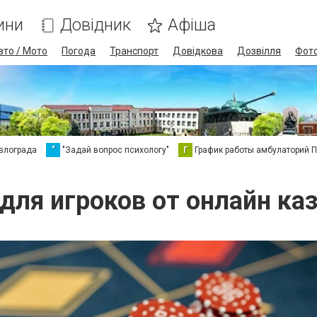
ини
Довідник
Афіша
вто / Мото
Погода
Транспорт
Довідкова
Дозвілля
Фот
влограда
"
"Задай вопрос психологу"
Г
График работы амбулаторий 
для игроков от онлайн кази