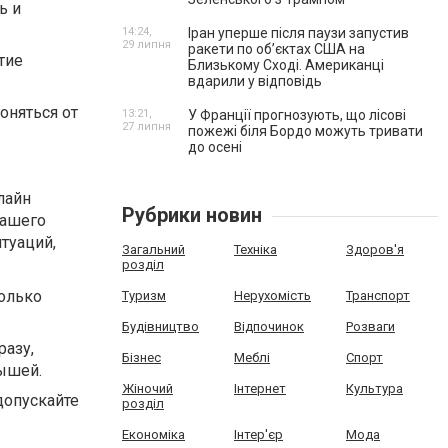
ь и
14:24,
Іран уперше після паузи запустив
29 липня
ракети по обʼєктах США на
тие
Близькому Сході. Американці
вдарили у відповідь
оняться от
13:21,
У Франції прогнозують, що лісові
27 липня
пожежі біля Бордо можуть тривати
до осені
лайн
Рубрики новин
вашего
туаций,
Загальний
Техніка
Здоров'я
розділ
колько
Туризм
Нерухомість
Транспорт
Будівництво
Відпочинок
Розваги
разу,
Бізнес
Меблі
Спорт
ышей.
Жіночий
Інтернет
Культура
допускайте
розділ
Економіка
Інтер'єр
Мода