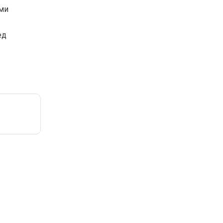
ми
ед