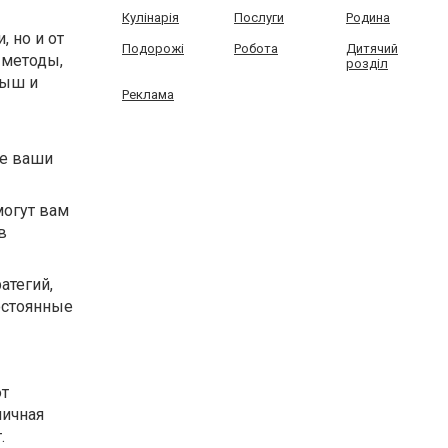
Кулінарія
Послуги
Родина
, но и от
Подорожі
Робота
Дитячий
 методы,
розділ
рыш и
Реклама
ше ваши
могут вам
в
атегий,
постоянные
ют
личная
.