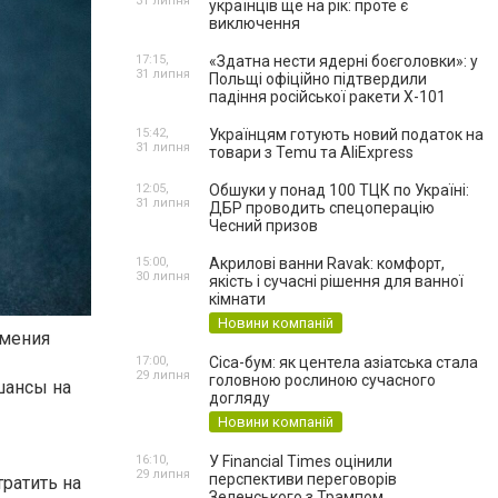
31 липня
українців ще на рік: проте є
виключення
17:15,
«Здатна нести ядерні боєголовки»: у
31 липня
Польщі офіційно підтвердили
падіння російської ракети Х-101
15:42,
Українцям готують новий податок на
31 липня
товари з Temu та AliExpress
12:05,
Обшуки у понад 100 ТЦК по Україні:
31 липня
ДБР проводить спецоперацію
Чесний призов
15:00,
Акрилові ванни Ravak: комфорт,
30 липня
якість і сучасні рішення для ванної
кімнати
Новини компаній
умения
17:00,
Cica-бум: як центела азіатська стала
29 липня
головною рослиною сучасного
шансы на
догляду
Новини компаній
16:10,
У Financial Times оцінили
29 липня
перспективи переговорів
ратить на
Зеленського з Трампом