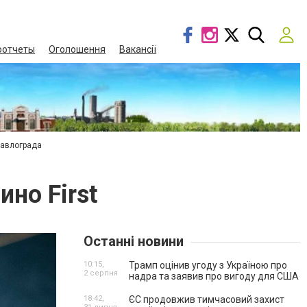
оотчеты
Оголошення
Вакансії
Павлограда
но First
Останні новини
10:15,
Трамп оцінив угоду з Україною про
2 серпня
надра та заявив про вигоду для США
18:42,
ЄС продовжив тимчасовий захист