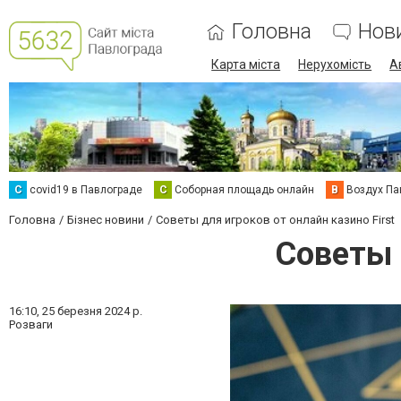
Головна
Нов
Карта міста
Нерухомість
А
C
covid19 в Павлограде
С
Соборная площадь онлайн
В
Воздух Па
Головна
Бізнес новини
Советы для игроков от онлайн казино First
Советы 
16:10,
25 березня 2024 р.
Розваги