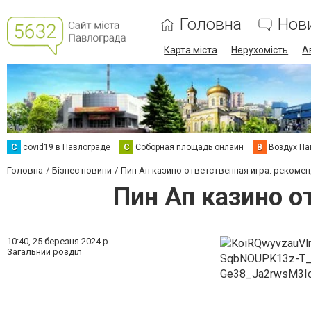
Головна
Нов
Карта міста
Нерухомість
А
C
covid19 в Павлограде
С
Соборная площадь онлайн
В
Воздух Па
Головна
Бізнес новини
Пин Ап казино ответственная игра: рекоме
Пин Ап казино о
10:40,
25 березня 2024 р.
Загальний розділ