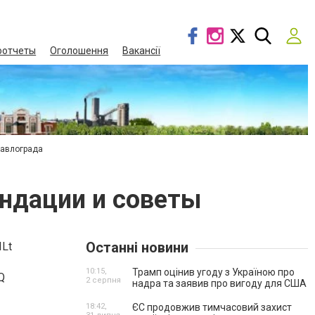
оотчеты
Оголошення
Вакансії
Павлограда
ендации и советы
Останні новини
10:15,
Трамп оцінив угоду з Україною про
2 серпня
надра та заявив про вигоду для США
18:42,
ЄС продовжив тимчасовий захист