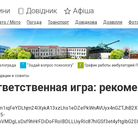
ини
Довідник
Афіша
вто / Мото
Погода
Транспорт
Довідкова
Дозвілля
Фот
влограда
"
"Задай вопрос психологу"
Г
График работы амбулаторий 
ндации и советы
тветственная игра: реком