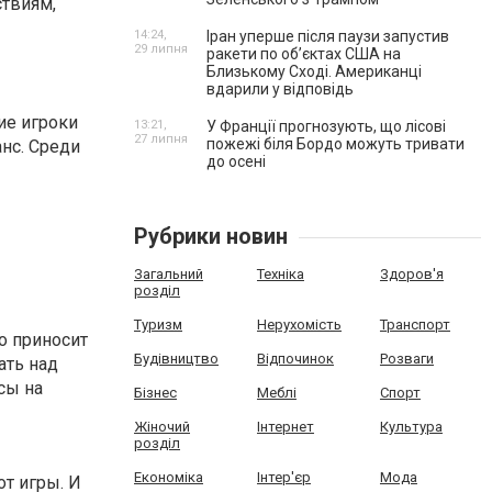
ствиям,
14:24,
Іран уперше після паузи запустив
29 липня
ракети по обʼєктах США на
Близькому Сході. Американці
вдарили у відповідь
ие игроки
13:21,
У Франції прогнозують, що лісові
27 липня
пожежі біля Бордо можуть тривати
анс. Среди
до осені
Рубрики новин
Загальний
Техніка
Здоров'я
розділ
Туризм
Нерухомість
Транспорт
о приносит
Будівництво
Відпочинок
Розваги
ать над
сы на
Бізнес
Меблі
Спорт
Жіночий
Інтернет
Культура
розділ
Економіка
Інтер'єр
Мода
т игры. И