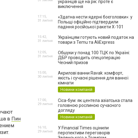
31 липня
українців ще на рік: проте є
виключення
17:15,
«Здатна нести ядерні боєголовки»: у
31 липня
Польщі офіційно підтвердили
падіння російської ракети Х-101
15:42,
Українцям готують новий податок на
31 липня
товари з Temu та AliExpress
12:05,
Обшуки у понад 100 ТЦК по Україні:
31 липня
ДБР проводить спецоперацію
Чесний призов
15:00,
Акрилові ванни Ravak: комфорт,
30 липня
якість і сучасні рішення для ванної
кімнати
Новини компаній
17:00,
Cica-бум: як центела азіатська стала
29 липня
головною рослиною сучасного
догляду
лучают
Новини компаній
ыша в
Пин
вением
16:10,
У Financial Times оцінили
зит.
29 липня
перспективи переговорів
Зеленського з Трампом