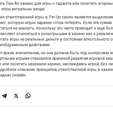
ать Пин Ап казино для игры с гаджета или посетить игорны
 игры актуальны везде.
л ответственной игры в Pin-Up casino является выделени
г, которую игрок заранее готов потерять. Если эта сумма
ытаться ее вернуть, поскольку это часто приводит к еще б
озволяет относиться к розыгрышам в казино как к развлеч
егать игры на реальные деньги в состоянии алкогольного о
 необдуманным действиям.
т яркие впечатления, но она должна быть под контролем и
ртными играми становится причиной развития игровой зав
p или посетить наземное казино, наслаждаясь игрой, без л
Подробное описание принципов ответственной игры в кази
адках онлайн.