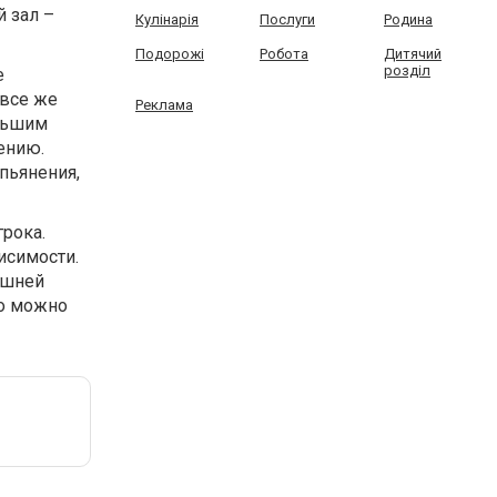
й зал –
Кулінарія
Послуги
Родина
Подорожі
Робота
Дитячий
розділ
е
 все же
Реклама
ольшим
ению.
пьянения,
грока.
исимости.
ишней
но можно