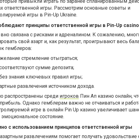
которые привыкли играть по заранее спланированным дей
х ответственной игры. Рассмотрим основные советы и
лируемой игры в Pin-Up Ukraine.
облюдают принципы ответственной игры в Pin-Up casino
ывно связана с рисками и адреналином. К сожалению, мног
ровать свой азарт и, как результат, проигрывают весь бал
к гемблеров:
желание стремление отыграться;
 соответствуют сумме депозита;
без знания ключевых правил игры;
артные развлечения источником дохода.
о распространены среди
игроков
Пин Ап казино онлайн, чт
прибыль. Однако гемблерам важно не отчаиваться и работ
тролируемой игре в онлайн Pin Up казино увеличивает шан
 эмоциональное состояние.
зино с использованием принципов ответственной игры
азартным развлечениям помогает получать удовольствие о