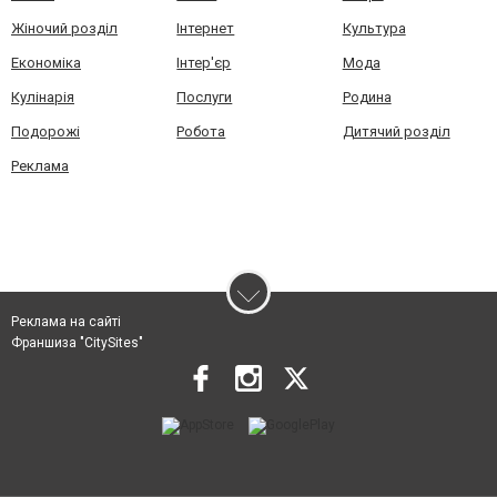
Жіночий розділ
Інтернет
Культура
Економіка
Інтер'єр
Мода
Кулінарія
Послуги
Родина
Подорожі
Робота
Дитячий розділ
Реклама
Реклама на сайті
Франшиза "CitySites"