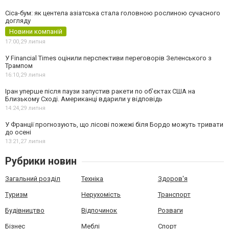
Cica-бум: як центела азіатська стала головною рослиною сучасного
догляду
Новини компаній
17:00,
29 липня
У Financial Times оцінили перспективи переговорів Зеленського з
Трампом
16:10,
29 липня
Іран уперше після паузи запустив ракети по обʼєктах США на
Близькому Сході. Американці вдарили у відповідь
14:24,
29 липня
У Франції прогнозують, що лісові пожежі біля Бордо можуть тривати
до осені
13:21,
27 липня
Рубрики новин
Загальний розділ
Техніка
Здоров'я
Туризм
Нерухомість
Транспорт
Будівництво
Відпочинок
Розваги
Бізнес
Меблі
Спорт