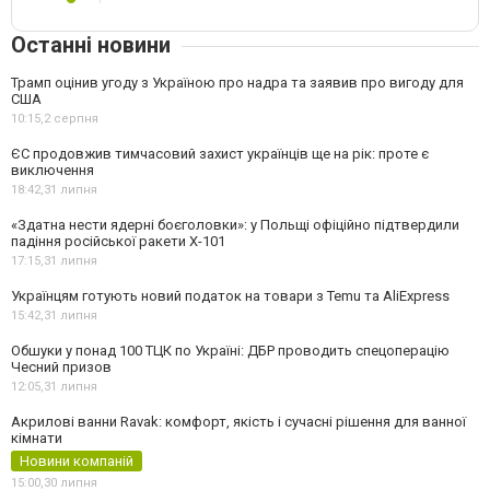
Останні новини
Трамп оцінив угоду з Україною про надра та заявив про вигоду для
США
10:15,
2 серпня
ЄС продовжив тимчасовий захист українців ще на рік: проте є
виключення
18:42,
31 липня
«Здатна нести ядерні боєголовки»: у Польщі офіційно підтвердили
падіння російської ракети Х-101
17:15,
31 липня
Українцям готують новий податок на товари з Temu та AliExpress
15:42,
31 липня
Обшуки у понад 100 ТЦК по Україні: ДБР проводить спецоперацію
Чесний призов
12:05,
31 липня
Акрилові ванни Ravak: комфорт, якість і сучасні рішення для ванної
кімнати
Новини компаній
15:00,
30 липня