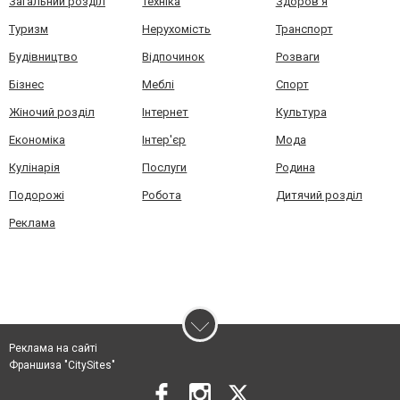
Загальний розділ
Техніка
Здоров'я
Туризм
Нерухомість
Транспорт
Будівництво
Відпочинок
Розваги
Бізнес
Меблі
Спорт
Жіночий розділ
Інтернет
Культура
Економіка
Інтер'єр
Мода
Кулінарія
Послуги
Родина
Подорожі
Робота
Дитячий розділ
Реклама
Реклама на сайті
Франшиза "CitySites"