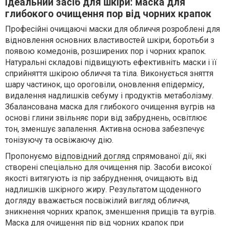
Ідеальний засіб для шкіри: маска для
глибокого очищення пор від чорних крапок
Професійні очищаючі маски для обличчя розроблені для
відновлення основних властивостей шкіри, боротьби з
появою комедонів, розширених пор і чорних крапок.
Натуральні складові підвищують ефективніть маски і її
сприйняття шкірою обличчя та тіла. Виконується зняття
шару частинок, що ороговіли, оновлення епідермісу,
видалення надлишків себуму і продуктів метаболізму.
Збалансована маска для глибокого очищення вугрів на
основі глини звільняє пори від забруднень, освітлює
тон, зменшує запалення. Активна основа забезпечує
тонізуючу та освіжаючу дію.
Пропонуємо
відповідний догляд
спрямованої дії, які
створені спеціально для очищення пір. Засоби високої
якості витягують із пір забруднення, очищають від
надлишків шкірного жиру. Результатом щоденного
догляду вважається посвіжілий вигляд обличчя,
зникнення чорних крапок, зменшення прищів та вугрів.
Маска для очищення пір від чорних крапок при