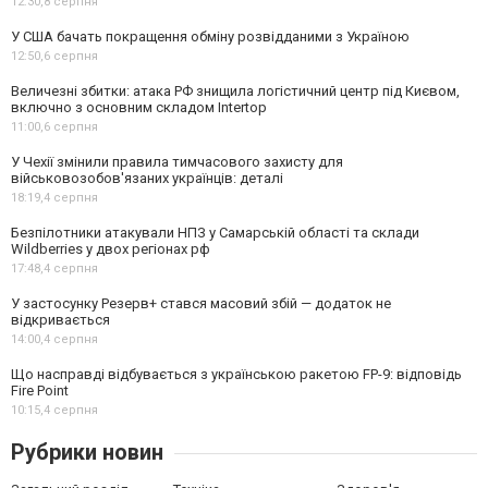
12:30,
8 серпня
У США бачать покращення обміну розвідданими з Україною
12:50,
6 серпня
Величезні збитки: атака РФ знищила логістичний центр під Києвом,
включно з основним складом Intertop
11:00,
6 серпня
У Чехії змінили правила тимчасового захисту для
військовозобов'язаних українців: деталі
18:19,
4 серпня
Безпілотники атакували НПЗ у Самарській області та склади
Wildberries у двох регіонах рф
17:48,
4 серпня
У застосунку Резерв+ стався масовий збій — додаток не
відкривається
14:00,
4 серпня
Що насправді відбувається з українською ракетою FP-9: відповідь
Fire Point
10:15,
4 серпня
Рубрики новин