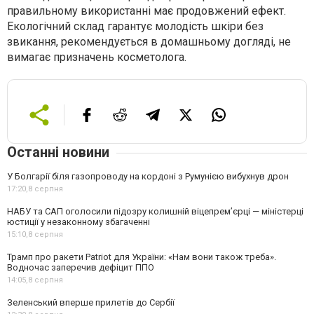
правильному використанні має продовжений ефект.
Екологічний склад гарантує молодість шкіри без
звикання, рекомендується в домашньому догляді, не
вимагає призначень косметолога.
Останні новини
У Болгарії біля газопроводу на кордоні з Румунією вибухнув дрон
17:20,
8 серпня
НАБУ та САП оголосили підозру колишній віцепрем’єрці — міністерці
юстиції у незаконному збагаченні
15:10,
8 серпня
Трамп про ракети Patriot для України: «Нам вони також треба».
Водночас заперечив дефіцит ППО
14:05,
8 серпня
Зеленський вперше прилетів до Сербії