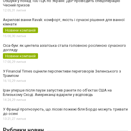
Обшуки у понад 100 ТЦК по Україні: ДБР проводить спецоперацію
Чесний призов
12:05,
31 липня
Акрилові ванни Ravak: комфорт, якість і сучасні рішення для ванної
кімнати
Новини компаній
15:00,
30 липня
Cica-бум: як центела азіатська стала головною рослиною сучасного
догляду
Новини компаній
17:00,
29 липня
У Financial Times оцінили перспективи переговорів Зеленського з
Трампом
16:10,
29 липня
Іран уперше після паузи запустив ракети по обʼєктах США на
Близькому Сході. Американці вдарили у відповідь
14:24,
29 липня
У Франції прогнозують, що лісові пожежі біля Бордо можуть тривати
до осені
13:21,
27 липня
Рубрики новин