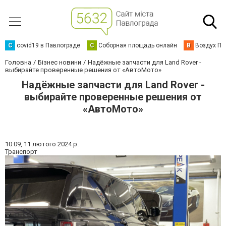
C
covid19 в Павлограде
С
Соборная площадь онлайн
В
Воздух Па
Головна
Бізнес новини
Надёжные запчасти для Land Rover -
выбирайте проверенные решения от «АвтоМото»
Надёжные запчасти для Land Rover -
выбирайте проверенные решения от
«АвтоМото»
10:09,
11 лютого 2024 р.
Транспорт