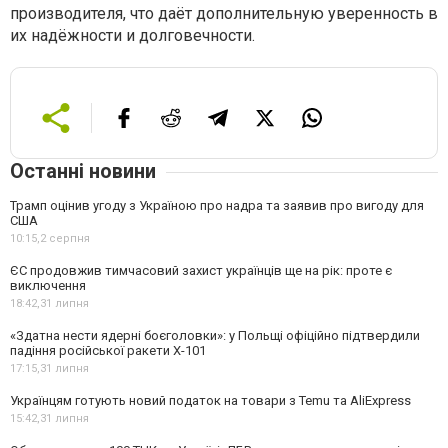
производителя, что даёт дополнительную уверенность в
их надёжности и долговечности.
Останні новини
Трамп оцінив угоду з Україною про надра та заявив про вигоду для
США
10:15,
2 серпня
ЄС продовжив тимчасовий захист українців ще на рік: проте є
виключення
18:42,
31 липня
«Здатна нести ядерні боєголовки»: у Польщі офіційно підтвердили
падіння російської ракети Х-101
17:15,
31 липня
Українцям готують новий податок на товари з Temu та AliExpress
15:42,
31 липня