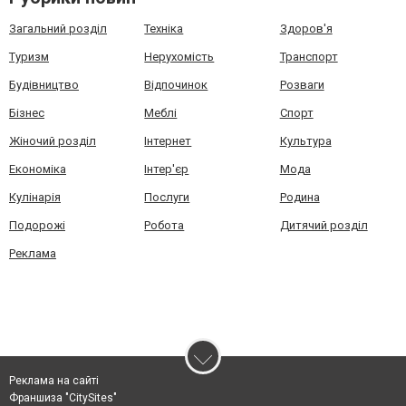
Загальний розділ
Техніка
Здоров'я
Туризм
Нерухомість
Транспорт
Будівництво
Відпочинок
Розваги
Бізнес
Меблі
Спорт
Жіночий розділ
Інтернет
Культура
Економіка
Інтер'єр
Мода
Кулінарія
Послуги
Родина
Подорожі
Робота
Дитячий розділ
Реклама
Реклама на сайті
Франшиза "CitySites"