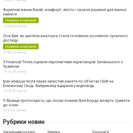
12:05,
31 липня
Акрилові ванни Ravak: комфорт, якість і сучасні рішення для ванної
кімнати
Новини компаній
15:00,
30 липня
Cica-бум: як центела азіатська стала головною рослиною сучасного
догляду
Новини компаній
17:00,
29 липня
У Financial Times оцінили перспективи переговорів Зеленського з
Трампом
16:10,
29 липня
Іран уперше після паузи запустив ракети по обʼєктах США на
Близькому Сході. Американці вдарили у відповідь
14:24,
29 липня
У Франції прогнозують, що лісові пожежі біля Бордо можуть тривати
до осені
13:21,
27 липня
Рубрики новин
Загальний розділ
Техніка
Здоров'я