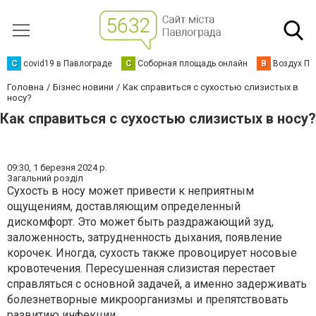
C
covid19 в Павлограде
С
Соборная площадь онлайн
В
Воздух Па
Головна
Бізнес новини
Как справиться с сухостью слизистых в
носу?
Как справиться с сухостью слизистых в носу?
09:30,
1 березня 2024 р.
Загальний розділ
Сухость в носу может привести к неприятным
ощущениям, доставляющим определенный
дискомфорт. Это может быть раздражающий зуд,
заложенность, затрудненность дыхания, появление
корочек. Иногда, сухость также провоцирует носовые
кровотечения. Пересушенная слизистая перестает
справляться с основной задачей, а именно задерживать
болезнетворные микроорганизмы и препятствовать
развитию инфекции.