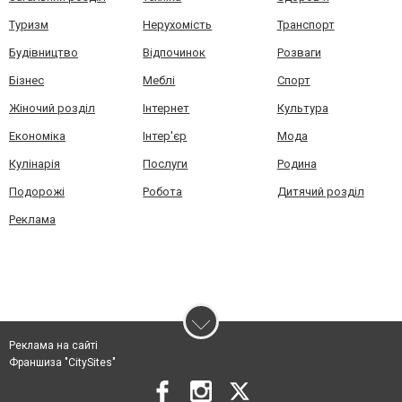
Туризм
Нерухомість
Транспорт
Будівництво
Відпочинок
Розваги
Бізнес
Меблі
Спорт
Жіночий розділ
Інтернет
Культура
Економіка
Інтер'єр
Мода
Кулінарія
Послуги
Родина
Подорожі
Робота
Дитячий розділ
Реклама
Реклама на сайті
Франшиза "CitySites"