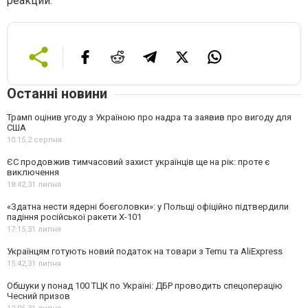
реакций.
Останні новини
Трамп оцінив угоду з Україною про надра та заявив про вигоду для
США
10:15,
2 серпня
ЄС продовжив тимчасовий захист українців ще на рік: проте є
виключення
18:42,
31 липня
«Здатна нести ядерні боєголовки»: у Польщі офіційно підтвердили
падіння російської ракети Х-101
17:15,
31 липня
Українцям готують новий податок на товари з Temu та AliExpress
15:42,
31 липня
Обшуки у понад 100 ТЦК по Україні: ДБР проводить спецоперацію
Чесний призов