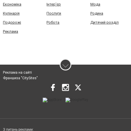
Економіка
Інтер'єр
Мода
Кулінарія
Послуги
Родина
Подорожі
Робота
Дитячий розділ
Реклама
Реклама на сайті
Франшиза "CitySites"
З питань реклами: