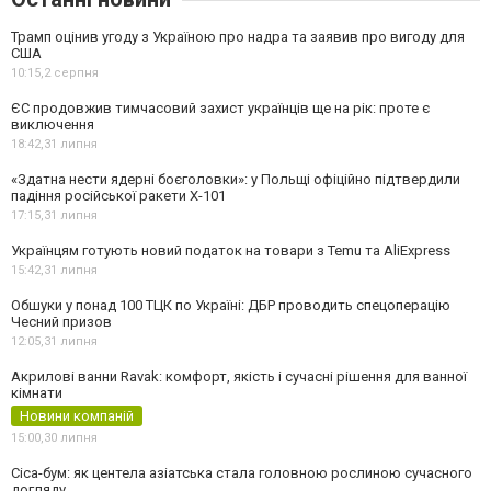
Трамп оцінив угоду з Україною про надра та заявив про вигоду для
США
10:15,
2 серпня
ЄС продовжив тимчасовий захист українців ще на рік: проте є
виключення
18:42,
31 липня
«Здатна нести ядерні боєголовки»: у Польщі офіційно підтвердили
падіння російської ракети Х-101
17:15,
31 липня
Українцям готують новий податок на товари з Temu та AliExpress
15:42,
31 липня
Обшуки у понад 100 ТЦК по Україні: ДБР проводить спецоперацію
Чесний призов
12:05,
31 липня
Акрилові ванни Ravak: комфорт, якість і сучасні рішення для ванної
кімнати
Новини компаній
15:00,
30 липня
Cica-бум: як центела азіатська стала головною рослиною сучасного
догляду