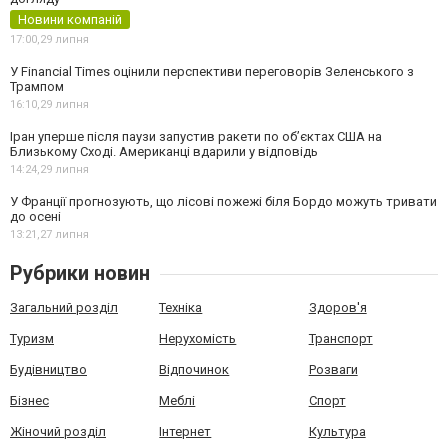
Новини компаній
17:00,
29 липня
У Financial Times оцінили перспективи переговорів Зеленського з
Трампом
16:10,
29 липня
Іран уперше після паузи запустив ракети по обʼєктах США на
Близькому Сході. Американці вдарили у відповідь
14:24,
29 липня
У Франції прогнозують, що лісові пожежі біля Бордо можуть тривати
до осені
13:21,
27 липня
Рубрики новин
Загальний розділ
Техніка
Здоров'я
Туризм
Нерухомість
Транспорт
Будівництво
Відпочинок
Розваги
Бізнес
Меблі
Спорт
Жіночий розділ
Інтернет
Культура