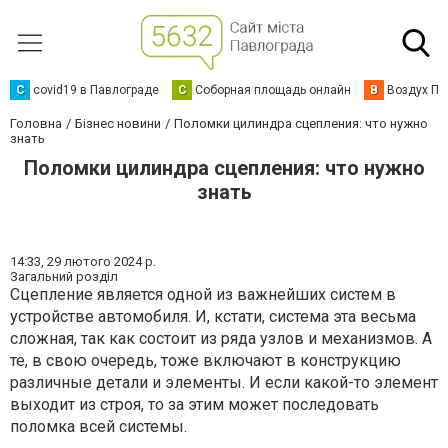
C
covid19 в Павлограде
С
Соборная площадь онлайн
В
Воздух Па
Головна
Бізнес новини
Поломки цилиндра сцепления: что нужно
знать
Поломки цилиндра сцепления: что нужно
знать
14:33,
29 лютого 2024 р.
Загальний розділ
Сцепление является одной из важнейших систем в
устройстве автомобиля. И, кстати, система эта весьма
сложная, так как состоит из ряда узлов и механизмов. А
те, в свою очередь, тоже включают в конструкцию
различные детали и элементы. И если какой-то элемент
выходит из строя, то за этим может последовать
поломка всей системы.