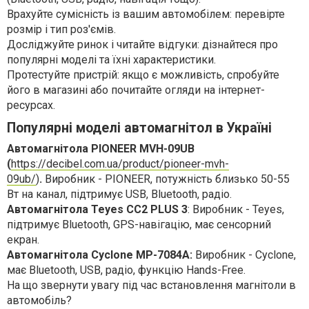
Врахуйте сумісність із вашим автомобілем: перевірте
розмір і тип роз'ємів.
Досліджуйте ринок і читайте відгуки: дізнайтеся про
популярні моделі та їхні характеристики.
Протестуйте пристрій: якщо є можливість, спробуйте
його в магазині або почитайте огляди на інтернет-
ресурсах.
Популярні моделі автомагнітол в Україні
Автомагнітола PIONEER MVH-09UB
(
https://decibel.com.ua/product/pioneer-mvh-
09ub/
)
.
Виробник - PIONEER, потужність близько 50-55
Вт на канал, підтримує USB, Bluetooth, радіо.
Автомагнітола Teyes CC2 PLUS 3
: Виробник - Teyes,
підтримує Bluetooth, GPS-навігацію, має сенсорний
екран.
Автомагнітола Cyclone MP-7084A:
Виробник - Cyclone,
має Bluetooth, USB, радіо, функцію Hands-Free.
На що звернути увагу під час встановлення магнітоли в
автомобіль?