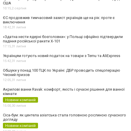
США
10:15,
2 серпня
ЄС продовжив тимчасовий захист українців ще на рік: проте є
виключення
18:42,
31 липня
«Здатна нести ядерні боєголовки»: у Польщі офіційно підтвердили
падіння російської ракети Х-101
17:15,
31 липня
Українцям готують новий податок на товари з Temu та AliExpress
15:42,
31 липня
Обшуки у понад 100 ТЦК по Україні: ДБР проводить спецоперацію
Чесний призов
12:05,
31 липня
Акрилові ванни Ravak: комфорт, якість і сучасні рішення для ванної
кімнати
Новини компаній
15:00,
30 липня
Cica-бум: як центела азіатська стала головною рослиною сучасного
догляду
Новини компаній