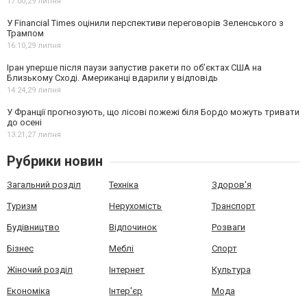
17:00,
29 липня
У Financial Times оцінили перспективи переговорів Зеленського з
Трампом
16:10,
29 липня
Іран уперше після паузи запустив ракети по обʼєктах США на
Близькому Сході. Американці вдарили у відповідь
14:24,
29 липня
У Франції прогнозують, що лісові пожежі біля Бордо можуть тривати
до осені
13:21,
27 липня
Рубрики новин
Загальний розділ
Техніка
Здоров'я
Туризм
Нерухомість
Транспорт
Будівництво
Відпочинок
Розваги
Бізнес
Меблі
Спорт
Жіночий розділ
Інтернет
Культура
Економіка
Інтер'єр
Мода