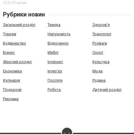
13:21,
27 липня
Рубрики новин
Загальний розділ
Техніка
Здоров'я
Туризм
Нерухомість
Транспорт
Будівництво
Відпочинок
Розваги
Бізнес
Меблі
Спорт
Жіночий розділ
Інтернет
Культура
Економіка
Інтер'єр
Мода
Кулінарія
Послуги
Родина
Подорожі
Робота
Дитячий розділ
Реклама