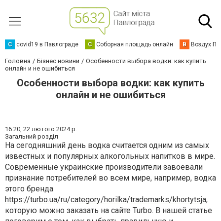
C
covid19 в Павлограде
С
Соборная площадь онлайн
В
Воздух Па
Головна
Бізнес новини
Особенности выбора водки: как купить
онлайн и не ошибиться
Особенности выбора водки: как купить
онлайн и не ошибиться
16:20,
22 лютого 2024 р.
Загальний розділ
На сегодняшний день водка считается одним из самых
известных и популярных алкогольных напитков в мире.
Современные украинские производители завоевали
признание потребителей во всем мире, например, водка
этого бренда
https://turbo.ua/ru/category/horilka/trademarks/khortytsja
,
которую можно заказать на сайте Turbo. В нашей статье