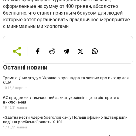
оформленные на сумму от 400 гривен, абсолютно
бесплатно, что станет приятным бонусом для людей,
которые хотят организовать праздничное мероприятие
с минимальными хлопотами.
Останні новини
Трамп оцінив угоду з Україною про надра та заявив про вигоду для
США
10:15,
2 серпня
ЄС продовжив тимчасовий захист українців ще на рік: проте є
виключення
18:42,
31 липня
«Здатна нести ядерні боєголовки»: у Польщі офіційно підтвердили
падіння російської ракети Х-101
17:15,
31 липня