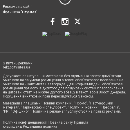
Реклама на сайті
Франшиза "CitySites"
З питань реклами:
rek@citysites.ua
Допускається цитування матеріалів без отримання попередньої згоди
5632.com.ua за умови розміщення в тексті обов'язкового посилання на
5632.com.ua - Сайт міста Павлограда. Для інтернет-видань обов'язкове
розміщення прямого, відкритого для пошукових систем гіперпосилання
на цитовані статті не нижче другого абзацу в тексті або в якості джерела.
Порушення виняткових прав переслідується Законом.
Матеріали з плашками "Новини компаній", "Промо", "Партнерський
матеріал", "Партнерський спецпроєкт", "Політичні новини", "Пресреліз",
"PR", "Офіційно", "Політична реклама" публікуються на правах реклами.
Політика конфіденційності
Правила сайту
Правила
класифайд
Редакційна політика