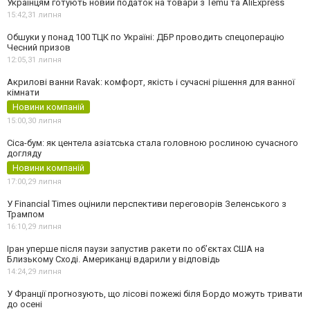
Українцям готують новий податок на товари з Temu та AliExpress
15:42,
31 липня
Обшуки у понад 100 ТЦК по Україні: ДБР проводить спецоперацію
Чесний призов
12:05,
31 липня
Акрилові ванни Ravak: комфорт, якість і сучасні рішення для ванної
кімнати
Новини компаній
15:00,
30 липня
Cica-бум: як центела азіатська стала головною рослиною сучасного
догляду
Новини компаній
17:00,
29 липня
У Financial Times оцінили перспективи переговорів Зеленського з
Трампом
16:10,
29 липня
Іран уперше після паузи запустив ракети по обʼєктах США на
Близькому Сході. Американці вдарили у відповідь
14:24,
29 липня
У Франції прогнозують, що лісові пожежі біля Бордо можуть тривати
до осені