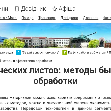
ини
Довідник
Афіша
вто / Мото
Погода
Транспорт
Довідкова
Дозвілля
Фот
влограда
"
"Задай вопрос психологу"
Г
График работы амбулаторий 
быстрой и эффективно обработки
ческих листов: методы бы
обработки
чных материалов можно использовать современные техно
нных методов, можно в значительной степени экономить
изводства. Передовой технологией в данном сегменте