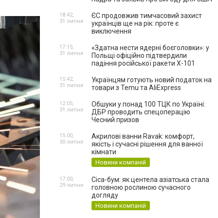
18:42,
ЄС продовжив тимчасовий захист
31 липня
українців ще на рік: проте є
виключення
17:15,
«Здатна нести ядерні боєголовки»: у
31 липня
Польщі офіційно підтвердили
падіння російської ракети Х-101
15:42,
Українцям готують новий податок на
31 липня
товари з Temu та AliExpress
12:05,
Обшуки у понад 100 ТЦК по Україні:
31 липня
ДБР проводить спецоперацію
Чесний призов
15:00,
Акрилові ванни Ravak: комфорт,
30 липня
якість і сучасні рішення для ванної
кімнати
Новини компаній
17:00,
Cica-бум: як центела азіатська стала
29 липня
головною рослиною сучасного
догляду
Новини компаній