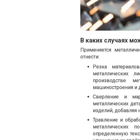
В каких случаях мо
Применяется металличе
отнести:
Резка материалов
металлических л
производстве ме
машиностроения и д
Сверление и мар
металлических дет
изделий, добавляя 
Травление и обраб
металлических п
определенную текс