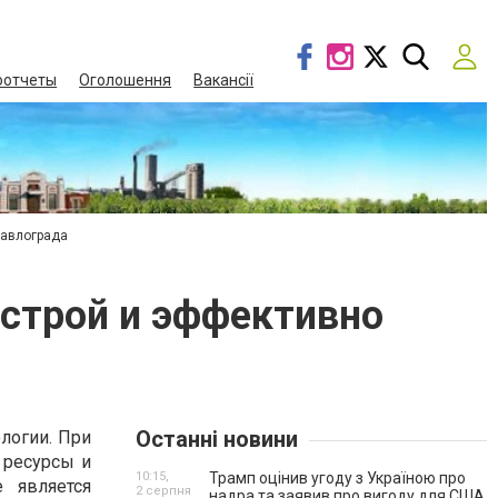
оотчеты
Оголошення
Вакансії
Павлограда
строй и эффективно
Останні новини
логии. При
 ресурсы и
10:15,
Трамп оцінив угоду з Україною про
 является
2 серпня
надра та заявив про вигоду для США