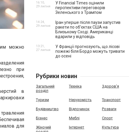
16:10,
У Financial Times оцінили
29 липня
перспективи переговорів
Зеленського з Трампом
14:24,
Іран уперше після паузи запустив
29 липня
ракети по обʼєктах США на
Близькому Сході. Американці
вдарили у відповідь
13:21,
У Франції прогнозують, що лісові
 ним можно
27 липня
пожежі біля Бордо можуть тривати
до осені
азделения
лезно при
Рубрики новин
строения,
Загальний
Техніка
Здоров'я
розділ
верстий в
маркировки
Туризм
Нерухомість
Транспорт
Будівництво
Відпочинок
Розваги
 травления
Бізнес
Меблі
Спорт
еспечивая
риалов для
Жіночий
Інтернет
Культура
розділ