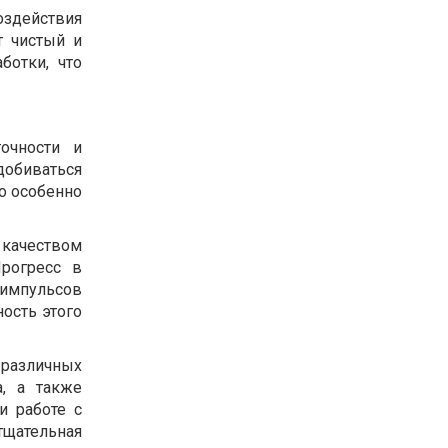
оздействия
т чистый и
ботки, что
очности и
добиваться
о особенно
 качеством
рогресс в
 импульсов
ость этого
 различных
а, а также
и работе с
тщательная