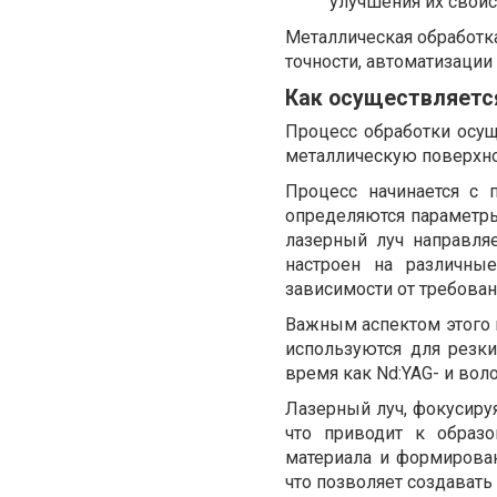
улучшения их свойс
Металлическая обработк
точности, автоматизации
Как осуществляетс
Процесс обработки осущ
металлическую поверхно
Процесс начинается с 
определяются параметры
лазерный луч направля
настроен на различны
зависимости от требован
Важным аспектом этого 
используются для резки
время как Nd:YAG- и во
Лазерный луч, фокусируя
что приводит к образ
материала и формирова
что позволяет создават