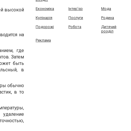
Економіка
Інтер'єр
Мода
ей высокой
Кулінарія
Послуги
Родина
Подорожі
Робота
Дитячий
розділ
водится на
Реклама
анием, где
тов. Затем
может быть
льсный, в
еры обычно
стик, в то
мпературы,
 удаление
точностью,