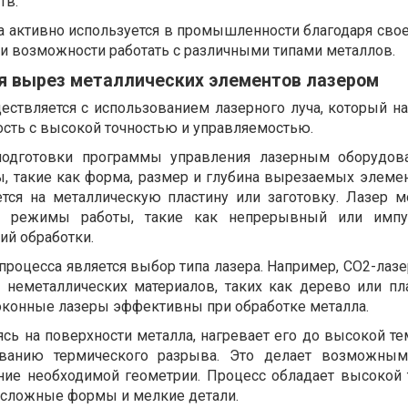
тв.
а активно используется в промышленности благодаря сво
 и возможности работать с различными типами металлов.
я вырез металлических элементов лазером
ествляется с использованием лазерного луча, который на
сть с высокой точностью и управляемостью.
подготовки программы управления лазерным оборудов
, такие как форма, размер и глубина вырезаемых элемен
ется на металлическую пластину или заготовку. Лазер 
е режимы работы, такие как непрерывный или импу
ий обработки.
процесса является выбор типа лазера. Например, CO2-лаз
 неметаллических материалов, таких как дерево или пла
локонные лазеры эффективны при обработке металла.
сь на поверхности металла, нагревает его до высокой те
ованию термического разрыва. Это делает возможным
ние необходимой геометрии. Процесс обладает высокой 
ь сложные формы и мелкие детали.