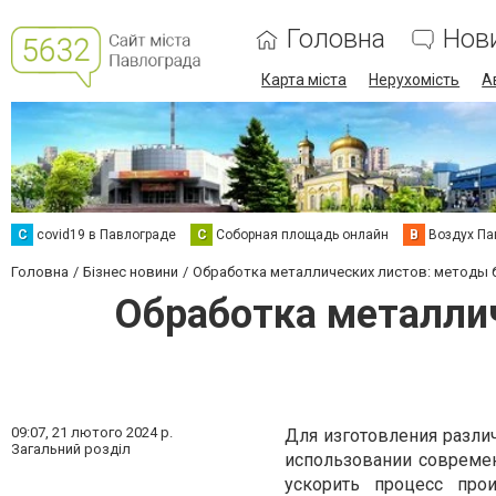
Головна
Нов
Карта міста
Нерухомість
А
C
covid19 в Павлограде
С
Соборная площадь онлайн
В
Воздух Па
Головна
Бізнес новини
Обработка металлических листов: методы 
Обработка металли
09:07,
21 лютого 2024 р.
Для изготовления разли
Загальний розділ
использовании совреме
ускорить процесс про