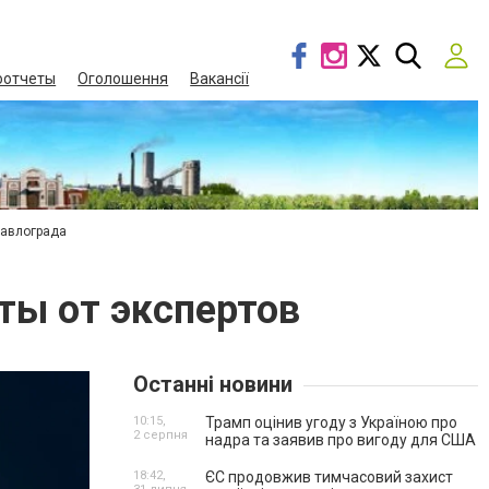
оотчеты
Оголошення
Вакансії
Павлограда
ты от экспертов
Останні новини
10:15,
Трамп оцінив угоду з Україною про
2 серпня
надра та заявив про вигоду для США
18:42,
ЄС продовжив тимчасовий захист