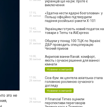
31 липня
українців ще на рік: проте є
виключення
17:15,
«Здатна нести ядерні боєголовки»: у
31 липня
Польщі офіційно підтвердили
падіння російської ракети Х-101
15:42,
Українцям готують новий податок на
31 липня
товари з Temu та AliExpress
12:05,
Обшуки у понад 100 ТЦК по Україні:
31 липня
ДБР проводить спецоперацію
Чесний призов
15:00,
Акрилові ванни Ravak: комфорт,
30 липня
якість і сучасні рішення для ванної
кімнати
Новини компаній
17:00,
Cica-бум: як центела азіатська стала
29 липня
головною рослиною сучасного
догляду
Новини компаній
что это не
16:10,
У Financial Times оцінили
ния,
29 липня
перспективи переговорів
мы
Зеленського з Трампом