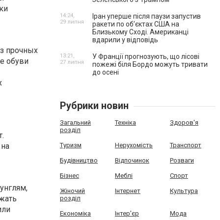
ки
14:24,
Іран уперше після паузи запустив
29 липня
ракети по обʼєктах США на
Близькому Сході. Американці
вдарили у відповідь
из прочных
13:21,
У Франції прогнозують, що лісові
е обуви
27 липня
пожежі біля Бордо можуть тривати
-
до осені
х
Рубрики новин
Загальний
Техніка
Здоров'я
розділ
.
 на
Туризм
Нерухомість
Транспорт
Будівництво
Відпочинок
Розваги
Бізнес
Меблі
Спорт
унглям,
Жіночий
Інтернет
Культура
жать
розділ
или
Економіка
Інтер'єр
Мода