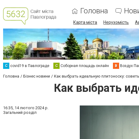
Головна
Нов
Карта міста
Нерухомість
А
C
covid19 в Павлограде
С
Соборная площадь онлайн
В
Воздух Па
Головна
Бізнес новини
Как выбрать идеальную плитоноску: совет
Как выбрать ид
16:35,
14 лютого 2024 р.
Загальний розділ