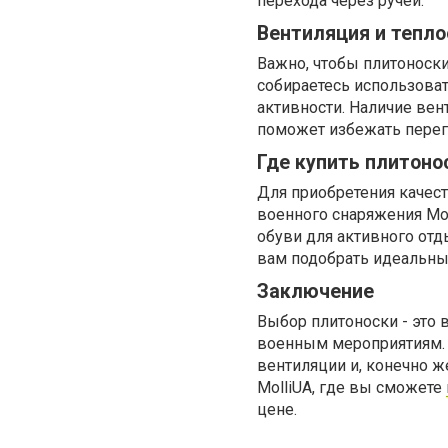
перехода через ручей.
Вентиляция и тепл
Важно, чтобы плитоноск
собираетесь использоват
активности. Наличие ве
поможет избежать перегр
Где купить плитоно
Для приобретения качест
военного снаряжения Mol
обуви для активного от
вам подобрать идеальны
Заключение
Выбор плитоноски - это 
военным мероприятиям. 
вентиляции и, конечно ж
MolliUA, где вы сможете
цене.