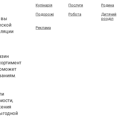
Кулінарія
Послуги
Родина
Подорожі
Робота
Дитячий
 вы
розділ
еской
Реклама
иляции
азин
сортимент
поможет
ваниям.
ли
мости,
жения
выгодной