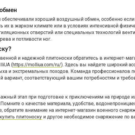
ообмен
и обеспечивали хороший воздушный обмен, особенно если
ь их в жарком климате или в условиях интенсивной физич
нтиляционных отверстий или специальных технологий вент
ева и потливости ног.
ску?
венной и надежной плитоноски обратитесь в интернет-маг
liUA (
https://molliua.com/ru/
). Здесь вы найдете широкий ас
дыха и экстремальных походов. Команда профессионалов 
й вариант, соответствующий вашим потребностям и требо
важный этап при подготовке к приключениям на природе и
Помните о качестве материала, удобстве, водонепроницае
е, обратите внимание на интернет-магазин военного снаря
купить плитоноску
и другое необходимое снаряжение по 