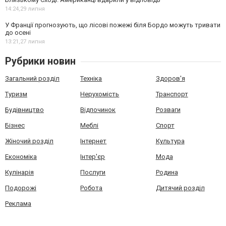
14:24,
29 липня
У Франції прогнозують, що лісові пожежі біля Бордо можуть тривати
до осені
13:21,
27 липня
Рубрики новин
Загальний розділ
Техніка
Здоров'я
Туризм
Нерухомість
Транспорт
Будівництво
Відпочинок
Розваги
Бізнес
Меблі
Спорт
Жіночий розділ
Інтернет
Культура
Економіка
Інтер'єр
Мода
Кулінарія
Послуги
Родина
Подорожі
Робота
Дитячий розділ
Реклама