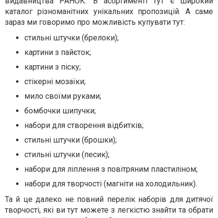
видавництва РАНОК. В асортименті тут є широкий
каталог різноманітних унікальних пропозицій. А саме
зараз ми говоримо про можливість купувати тут:
стильні штучки (брелоки);
картини з пайєток;
картини з піску;
стікерні мозаїки;
мило своїми руками;
бомбочки шипучки;
набори для створення відбитків;
стильні штучки (брошки);
стильні штучки (песик);
набори для ліплення з повітряним пластиліном;
набори для творчості (магніти на холодильник).
Та й це далеко не повний перелік наборів для дитячої
творчості, які ви тут можете з легкістю знайти та обрати