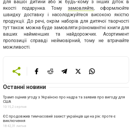
для вашої дитини або ж будь-кому з інших діток в
якості подарунка. Тому
замовляйте
, оформлюйте
швидку доставку і насолоджуйтеся високою якістю
продукції. До речі, окрім наборів для дитячої творчості
тут також можна буде замовляти різноманітні книги для
ваших найменших та найдорожчих. Асортимент
пропозиції справді неймовірний, тому не втрачайте
можливості.
Останні новини
Трамп оцінив угоду з Україною про надра та заявив про вигоду для
США
10:15,
2 серпня
ЄС продовжив тимчасовий захист українців ще на рік: проте є
виключення
18:42,
31 липня