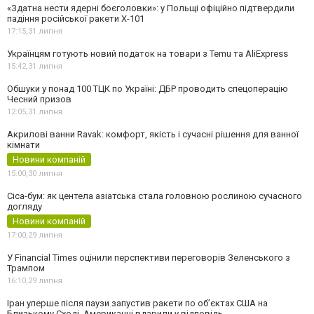
«Здатна нести ядерні боєголовки»: у Польщі офіційно підтвердили
падіння російської ракети Х-101
17:15,
31 липня
Українцям готують новий податок на товари з Temu та AliExpress
15:42,
31 липня
Обшуки у понад 100 ТЦК по Україні: ДБР проводить спецоперацію
Чесний призов
12:05,
31 липня
Акрилові ванни Ravak: комфорт, якість і сучасні рішення для ванної
кімнати
Новини компаній
15:00,
30 липня
Cica-бум: як центела азіатська стала головною рослиною сучасного
догляду
Новини компаній
17:00,
29 липня
У Financial Times оцінили перспективи переговорів Зеленського з
Трампом
16:10,
29 липня
Іран уперше після паузи запустив ракети по обʼєктах США на
Близькому Сході. Американці вдарили у відповідь