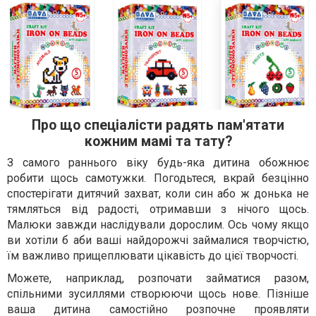
Про що спеціалісти радять пам'ятати
кожним мамі та тату?
З самого раннього віку будь-яка дитина обожнює
робити щось самотужки. Погодьтеся, вкрай безцінно
спостерігати дитячий захват, коли син або ж донька не
тямляться від радості, отримавши з нічого щось.
Малюки завжди наслідували дорослим. Ось чому якщо
ви хотіли б аби ваші найдорожчі займалися творчістю,
їм важливо прищеплювати цікавість до цієї творчості.
Можете, наприклад, розпочати займатися разом,
спільними зусиллями створюючи щось нове. Пізніше
ваша дитина самостійно розпочне проявляти