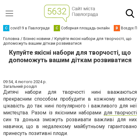
C
covid19 в Павлограде
С
Соборная площадь онлайн
В
Воздух Па
Головна
Бізнес новини
Купуйте якісні набори для творчості, що
допоможуть вашим діткам розвиватися
Купуйте якісні набори для творчості, що
допоможуть вашим діткам розвиватися
09:54,
4 лютого 2024 р.
Загальний розділ
Дитячі набори для творчості нині вважаються
прекрасним способом пробудити в кожному малюку
цікавість до так нині популярного і важливого для неї
мистецтва. Разом із якісними наборами
для творчості
син та донька зможуть розвивати важливі для них
навички, що в недалекому майбутньому гарантовано
принесуть позитивні плоди.