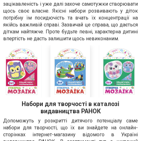
зацікавленість і уже далі захоче самотужки створювати
щось своє власне. Якісні набори розвивають у діток
потрібну їм посидючість та вчать їх концентрації на
якійсь важливій справі. Зазвичай це справа, що дається
діткам найтяжче. Проте будьте певні, характерна дитині
впертість не дасть залишити щось невиконаним.
Набори для творчості в каталозі
видавництва РАНОК
Допоможуть у розкритті дитячого потенціалу саме
набори для творчості, що їх ви знайдете на онлайн-
сторінках інтернет-магазину відомого в Україні