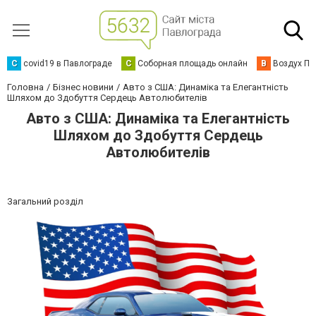
C
covid19 в Павлограде
С
Соборная площадь онлайн
В
Воздух Па
Головна
Бізнес новини
Авто з США: Динаміка та Елегантність
Шляхом до Здобуття Сердець Автолюбителів
Авто з США: Динаміка та Елегантність
Шляхом до Здобуття Сердець
Автолюбителів
Загальний розділ