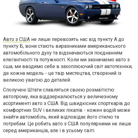
Авто з США
не лише перевозять нас від пункту А до
пункту Б, вони стають виразниками американського
автомобільного духу та відзначаються поєднанням
елегантності та потужності. Коли ми зазначаємо авто з
сша, ми вводимо себе в захоплюючий світ автотехніки,
де кожна модель - це твір мистецтва, створений із
великою увагою до деталей.
Сполучені Штати славляться своєю розмаїтістю
автопрому, яка віддзеркалюється у величезному
асортименті авто з США. Від швидкісних спорткарів до
комфортних SUV і великих пікапів - кожен водій може
знайти автомобіль, який відповідає його стилю та
потребам. Це робить авто з США популярними не лише
серед американців, але і в усьому світі.