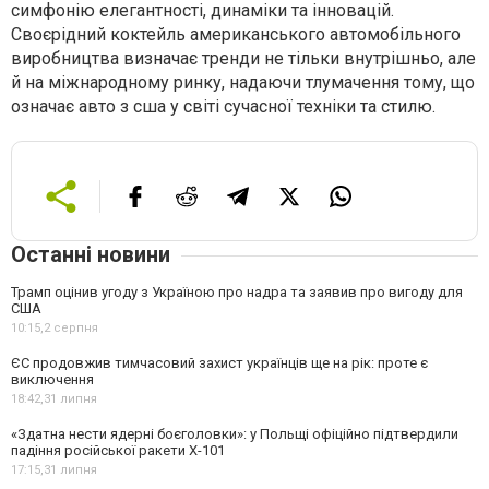
симфонію елегантності, динаміки та інновацій.
Своєрідний коктейль американського автомобільного
виробництва визначає тренди не тільки внутрішньо, але
й на міжнародному ринку, надаючи тлумачення тому, що
означає авто з сша у світі сучасної техніки та стилю.
Останні новини
Трамп оцінив угоду з Україною про надра та заявив про вигоду для
США
10:15,
2 серпня
ЄС продовжив тимчасовий захист українців ще на рік: проте є
виключення
18:42,
31 липня
«Здатна нести ядерні боєголовки»: у Польщі офіційно підтвердили
падіння російської ракети Х-101
17:15,
31 липня