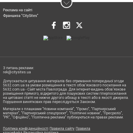
Реклама на сайті
Франшиза "CitySites"
З питань реклами:
rek@citysites.ua
Допускається цитування матеріалів без отримання попередньої згоди
5632.com.ua за умови розміщення в тексті обов'язкового посилання на
5632.com.ua - Сайт міста Павлограда. Для інтернет-видань обов'язкове
розміщення прямого, відкритого для пошукових систем гіперпосилання
на цитовані статті не нижче другого абзацу в тексті або в якості джерела.
Порушення виняткових прав переслідується Законом.
Матеріали з плашками "Новини компаній", "Промо", "Партнерський
матеріал", "Партнерський спецпроєкт", "Політичні новини", "Пресреліз",
"PR", "Офіційно", "Політична реклама" публікуються на правах реклами.
Політика конфіденційності
Правила сайту
Правила
класифайд
Редакційна політика