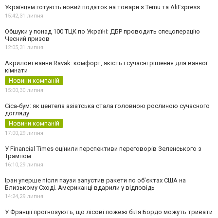
Українцям готують новий податок на товари з Temu та AliExpress
15:42,
31 липня
Обшуки у понад 100 ТЦК по Україні: ДБР проводить спецоперацію
Чесний призов
12:05,
31 липня
Акрилові ванни Ravak: комфорт, якість і сучасні рішення для ванної
кімнати
Новини компаній
15:00,
30 липня
Cica-бум: як центела азіатська стала головною рослиною сучасного
догляду
Новини компаній
17:00,
29 липня
У Financial Times оцінили перспективи переговорів Зеленського з
Трампом
16:10,
29 липня
Іран уперше після паузи запустив ракети по обʼєктах США на
Близькому Сході. Американці вдарили у відповідь
14:24,
29 липня
У Франції прогнозують, що лісові пожежі біля Бордо можуть тривати