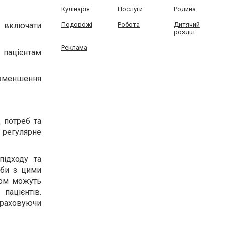
Кулінарія
Послуги
Родина
Подорожі
Робота
Дитячий
 включати
розділ
Реклама
 пацієнтам
 зменшення
 потреб та
 регулярне
підходу та
ьби з цими
зом можуть
пацієнтів.
враховуючи