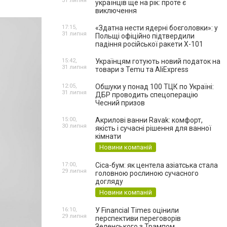
31 липня
українців ще на рік: проте є
виключення
17:15,
«Здатна нести ядерні боєголовки»: у
31 липня
Польщі офіційно підтвердили
падіння російської ракети Х-101
15:42,
Українцям готують новий податок на
31 липня
товари з Temu та AliExpress
12:05,
Обшуки у понад 100 ТЦК по Україні:
31 липня
ДБР проводить спецоперацію
Чесний призов
15:00,
Акрилові ванни Ravak: комфорт,
30 липня
якість і сучасні рішення для ванної
кімнати
Новини компаній
17:00,
Cica-бум: як центела азіатська стала
29 липня
головною рослиною сучасного
догляду
Новини компаній
16:10,
У Financial Times оцінили
29 липня
перспективи переговорів
Зеленського з Трампом