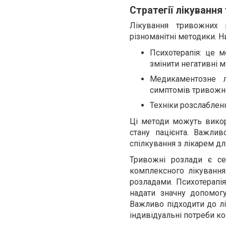
Стратегії лікування
Лікування тривожних 
різноманітні методики. Н
Психотерапія: це м
змінити негативні м
Медикаментозне л
симптомів тривожно
Техніки розслаблен
Ці методи можуть викор
стану пацієнта. Важли
спілкування з лікарем дл
Тривожні розлади є се
комплексного лікування
розладами. Психотерапі
надати значну допомогу
Важливо підходити до л
індивідуальні потреби к