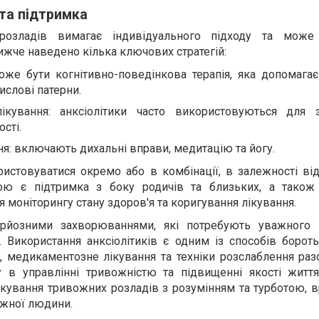
 та підтримка
розладів вимагає індивідуального підходу та може
ижче наведено кілька ключових стратегій:
оже бути когнітивно-поведінкова терапія, яка допомагає
ислові патерни.
ікування: анксіолітики часто використовуються для
сті.
ня: включають дихальні вправи, медитацію та йогу.
истовуватися окремо або в комбінації, в залежності від
вою є підтримка з боку родичів та близьких, а також
я моніторингу стану здоров'я та коригування лікування.
рйозними захворюваннями, які потребують уважного 
. Використання анксіолітиків є одним із способів борот
я, медикаментозне лікування та техніки розслаблення ра
 в управлінні тривожністю та підвищенні якості життя 
ікування тривожних розладів з розумінням та турботою, 
ожної людини.