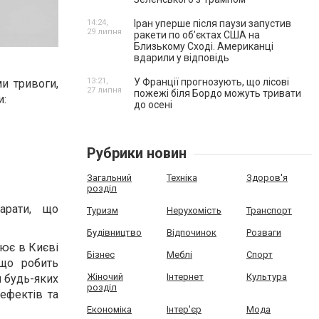
14:24,
Іран уперше після паузи запустив
29 липня
ракети по обʼєктах США на
Близькому Сході. Американці
вдарили у відповідь
13:21,
У Франції прогнозують, що лісові
и тривоги,
27 липня
пожежі біля Бордо можуть тривати
и:
до осені
Рубрики новин
Загальний
Техніка
Здоров'я
розділ
рати, що
Туризм
Нерухомість
Транспорт
Будівництво
Відпочинок
Розваги
цює в Києві
Бізнес
Меблі
Спорт
 що робить
Жіночий
Інтернет
Культура
м будь-яких
розділ
 ефектів та
Економіка
Інтер'єр
Мода