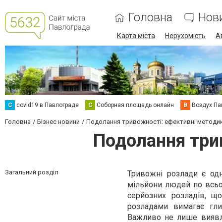
Головна
Нов
Карта міста
Нерухомість
А
C
covid19 в Павлограде
С
Соборная площадь онлайн
В
Воздух Па
Головна
Бізнес новини
Подолання тривожності: ефективні методик
Подолання три
Загальний розділ
Тривожні розлади є од
мільйони людей по всьо
серйозних розладів, щ
розладами вимагає гли
Важливо не лише виявля