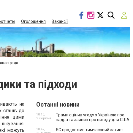
оотчеты
Оголошення
Вакансії
Павлограда
ики та підходи
Останні новини
ливають на
 станів до
10:15,
Трамп оцінив угоду з Україною про
ління цими
2 серпня
надра та заявив про вигоду для США
лікування.
які можуть
18:42,
ЄС продовжив тимчасовий захист