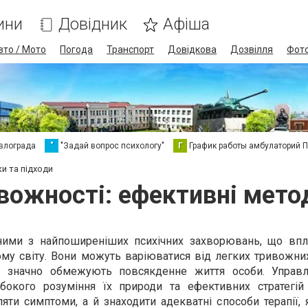
ини
Довідник
Афіша
вто / Мото
Погода
Транспорт
Довідкова
Дозвілля
Фот
влограда
"
"Задай вопрос психологу"
Г
График работы амбулаторий 
и та підходи
вожності: ефективні метод
ними з найпоширеніших психічних захворювань, що вп
му світу. Вони можуть варіюватися від легких тривожних
о значно обмежують повсякденне життя особи. Управ
бокого розуміння їх природи та ефективних стратегій 
ти симптоми, а й знаходити адекватні способи терапії, 