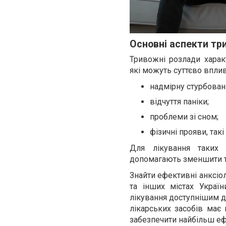
Основні аспекти тр
Тривожні розлади харак
які можуть суттєво впли
надмірну стурбовані
відчуття паніки;
проблеми зі сном;
фізичні прояви, так
Для лікування таких
допомагають зменшити тр
Знайти ефективні анксіо
та інших містах Украї
лікування доступнішим д
лікарських засобів має 
забезпечити найбільш еф