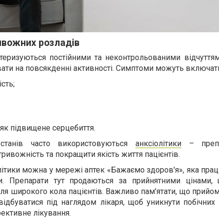
ивожних розладів
теризуються постійними та неконтрольованими відчуттям
вати на повсякденні активності. Симптоми можуть включат
сть;
і як підвищене серцебиття.
 станів часто використовуються
анксіолітики
– препа
ивожність та покращити якість життя пацієнтів.
літики можна у мережі аптек «Бажаємо здоров'я», яка пра
ни. Препарати тут продаються за прийнятними цінами,
ля широкого кола пацієнтів. Важливо пам'ятати, що прийо
відбуватися під наглядом лікаря, щоб уникнути побічних
ективне лікування.