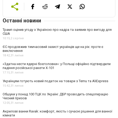
Останні новини
Трамп оцінив угоду з Україною про надра та заявив про вигоду для
США
10:15,
2 серпня
ЄС продовжив тимчасовий захист українців ще на рік: проте є
виключення
18:42,
31 липня
«Здатна нести ядерні боєголовки»: у Польщі офіційно підтвердили
падіння російської ракети Х-101
17:15,
31 липня
Українцям готують новий податок на товари з Temu та AliExpress
15:42,
31 липня
Обшуки у понад 100 ТЦК по Україні: ДБР проводить спецоперацію
Чесний призов
12:05,
31 липня
Акрилові ванни Ravak: комфорт, якість і сучасні рішення для ванної
кімнати