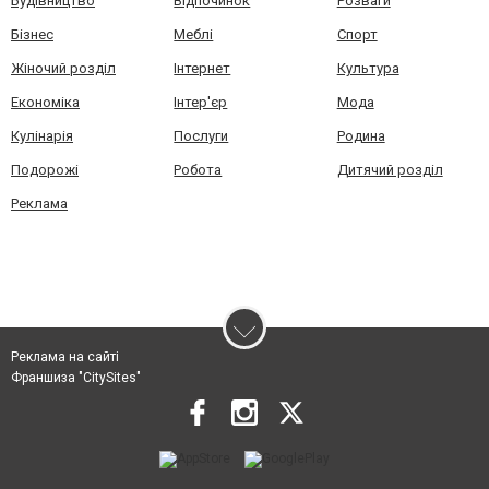
Будівництво
Відпочинок
Розваги
Бізнес
Меблі
Спорт
Жіночий розділ
Інтернет
Культура
Економіка
Інтер'єр
Мода
Кулінарія
Послуги
Родина
Подорожі
Робота
Дитячий розділ
Реклама
Реклама на сайті
Франшиза "CitySites"