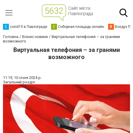
C
covid19 в Павлограде
С
Соборная площадь онлайн
В
Воздух Па
Головна
Бізнес новини
Виртуальная телефония – за гранями
возможного
Виртуальная телефония – за гранями
возможного
11:19,
10 січня 2024 р.
Загальний розділ