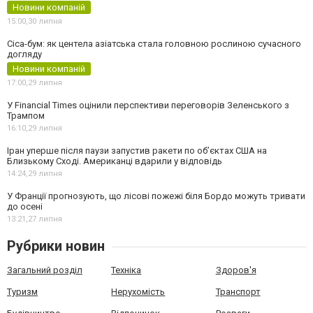
Новини компаній
15:00,
30 липня
Cica-бум: як центела азіатська стала головною рослиною сучасного
догляду
Новини компаній
17:00,
29 липня
У Financial Times оцінили перспективи переговорів Зеленського з
Трампом
16:10,
29 липня
Іран уперше після паузи запустив ракети по обʼєктах США на
Близькому Сході. Американці вдарили у відповідь
14:24,
29 липня
У Франції прогнозують, що лісові пожежі біля Бордо можуть тривати
до осені
13:21,
27 липня
Рубрики новин
Загальний розділ
Техніка
Здоров'я
Туризм
Нерухомість
Транспорт