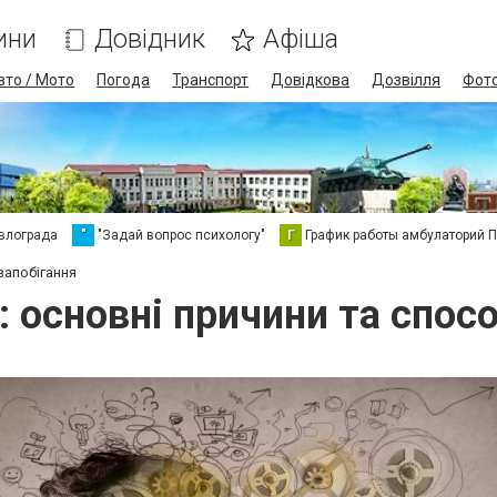
ини
Довідник
Афіша
вто / Мото
Погода
Транспорт
Довідкова
Дозвілля
Фот
влограда
"
"Задай вопрос психологу"
Г
График работы амбулаторий 
запобігання
: основні причини та спос