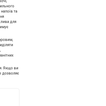
очі,
вильного
 напоїв та
ння
лива для
римує
оровим,
виділяти
,
манітних
я. Якщо ви
е дозволяє