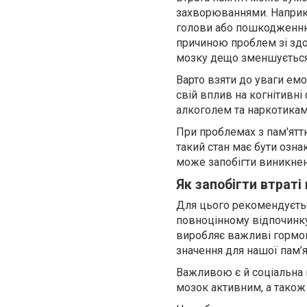
захворюваннями. Наприкл
голови або пошкодженню 
причиною проблем зі здор
мозку дещо зменшується,
Варто взяти до уваги емо
свій вплив на когнітивні
алкоголем та наркотикам
При проблемах з пам'ятт
такий стан має бути озн
може запобігти виникне
Як запобігти втраті 
Для цього рекомендуєтьс
повноцінному відпочинку 
виробляє важливі гормо
значення для нашої пам’ят
Важливою є й соціальна 
мозок активним, а також