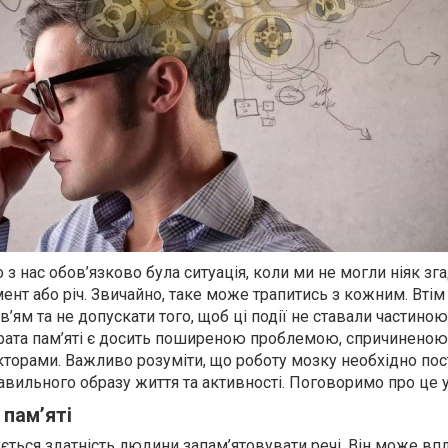
 з нас обов’язково була ситуація, коли ми не могли ніяк зга
нт або річ. Звичайно, таке може трапитись з кожним. Втім
’ям та не допускати того, щоб ці події не ставали частиною
рата пам’яті є досить поширеною проблемою, спричиненою
торами. Важливо розуміти, що роботу мозку необхідно пос
ильного образу життя та активності. Поговоримо про це у 
 пам’яті
ється здатність людини запам’ятовувати речі. Він може вп