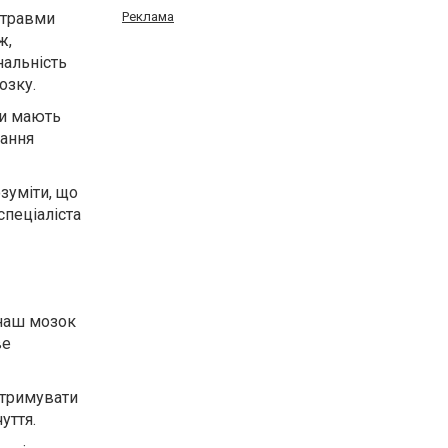
 травми
Реклама
ж,
нальність
озку.
ри мають
вання
зуміти, що
спеціаліста
 наш мозок
ве
дтримувати
уття.