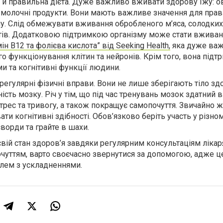
 й правильна дієта. Дуже важливо вживати здорову їжу: ов
а молочні продукти. Вони мають важливе значення для пра
у. Слід обмежувати вживання обробленого м’яса, солодких
тів. Додатковою підтримкою організму може стати вжива
мін B12 та фолієва кислота” від Seeking Health,
яка дуже важ
 функціонування клітин та нейронів. Крім того, вона підт
и та когнітивні функції людини.
егулярні фізичні вправи. Вони не лише зберігають тіло зд
сть мозку. Річ у тім, що під час тренувань мозок здатний 
рес та тривогу, а також покращує самопочуття. Звичайно ж
ти когнітивні здібності. Обов’язково беріть участь у різно
сворди та грайте в шахи.
ій стан здоров’я завдяки регулярним консультаціям лікар
чуттям, варто своєчасно звернутися за допомогою, адже ц
лем з ускладненнями.