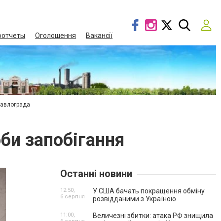
оотчеты
Оголошення
Вакансії
Павлограда
оби запобігання
Останні новини
12:50,
У США бачать покращення обміну
6 серпня
розвідданими з Україною
11:00,
Величезні збитки: атака РФ знищила