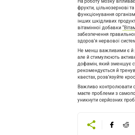
На роботу мозку впливає
фрукти, цільнозернові т
функціонування організм
інших шкідливих продук
вітамінної добавки
“Віта
забезпечення правильного
здоров’я нервової систем
Не менш важливими є й р
але й стимулюють активні
дофамін, який зменшує ст
рекомендується й тренува
квестах, розв'язуйте кро
Важливо контролювати св
маєте проблеми з самопо
уникнути серйозних проб