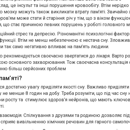
ад, це інсульт та інші порушення кровообігу. Втім нерідко
мозку можуть також викликати втрату пам’яті. Звичайно 
ов’ям може стати й старіння: річ у тім, що з віком функціо
 що стає причиною певних порушень у роботі головного м
ційний стрес та депресію. Різноманітні психологічні факто
 функції. Втім не менш небезпечною є нестача сну. Зловжи
и так само негативно впливає на пам’ять людини.
ю рекомендується своєчасно звертатися до лікаря. Варто ро
акою основного захворювання. Тож своєчасна консультація 
нню більш серйозних проблем
пам’яті?
я достатню увагу приділяти якості сну. Важливо приділяти
не менше 8 годин на добу. Треба розуміти, що під час сну
ни росту та стимулює здоров’я нейронів, що мають ключо
і.
взаємодія. Спілкування з друзями та родиною дозволяє пі
 сприяє вивільненню хімічних речовин для гарного самопоч