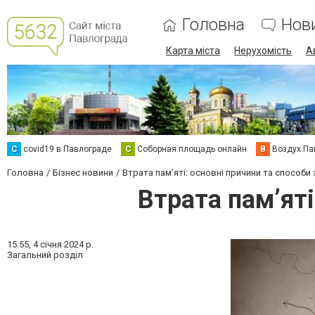
Головна
Нов
Карта міста
Нерухомість
А
C
covid19 в Павлограде
С
Соборная площадь онлайн
В
Воздух Па
Головна
Бізнес новини
Втрата пам’яті: основні причини та способи 
Втрата пам’яті
15:55,
4 січня 2024 р.
Загальний розділ