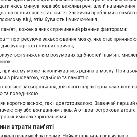
дати якісь минулі події або важливі речі, але й на вивчення
цію на певних аспектах життя. Зазвичай проблеми з пам'ят
похилому віці, втім бувають і виключення.
и пам’яті, кожен з яких спричинений різними факторами:
а — прогресуюче захворювання мозку, яке стає причиною 
 й дисфункції когнітивних звичок;
ризується зниженням розумових здібностей: пам’яті, мисле
ичок;
н, при якому може накопичуватись рідина в мозку. При цьо
ми з рівновагою, ходьбою та пам’яттю;
кологічне захворювання, для якого характерна наявність п
ю та поведінкою.
 як короткочасною, так і довготривалою. Зазвичай перший 
ачею сну або вживанням ліків. А от довгострокова втрата 
хронічними захворюваннями.
ини втрати пам’яті
овлена різними факторами. Найчастіше вона пов’язана з