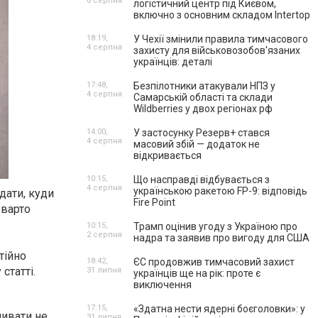
6 серпня
логістичний центр під Києвом,
включно з основним складом Intertop
18:19,
У Чехії змінили правила тимчасового
4 серпня
захисту для військовозобов'язаних
українців: деталі
17:48,
Безпілотники атакували НПЗ у
4 серпня
Самарській області та склади
Wildberries у двох регіонах рф
14:00,
У застосунку Резерв+ стався
4 серпня
масовий збій — додаток не
відкривається
10:15,
Що насправді відбувається з
4 серпня
українською ракетою FP-9: відповідь
дати, куди
Fire Point
 варто
10:15,
Трамп оцінив угоду з Україною про
2 серпня
надра та заявив про вигоду для США
тійно
18:42,
ЄС продовжив тимчасовий захист
статті.
31 липня
українців ще на рік: проте є
виключення
17:15,
«Здатна нести ядерні боєголовки»: у
ливати не
31 липня