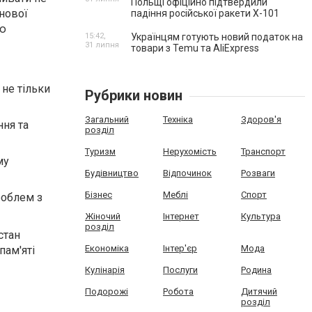
Польщі офіційно підтвердили
 нової
падіння російської ракети Х-101
тю
15:42,
Українцям готують новий податок на
31 липня
товари з Temu та AliExpress
не тільки
Рубрики новин
Загальний
Техніка
Здоров'я
ння та
розділ
Туризм
Нерухомість
Транспорт
му
Будівництво
Відпочинок
Розваги
Бізнес
Меблі
Спорт
роблем з
Жіночий
Інтернет
Культура
розділ
стан
Економіка
Інтер'єр
Мода
пам'яті
Кулінарія
Послуги
Родина
Подорожі
Робота
Дитячий
розділ