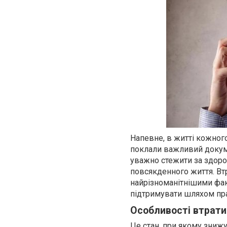
Напевне, в житті кожного
поклали важливий докуме
уважно стежити за здоров
повсякденного життя. Вт
найрізноманітнішими фак
підтримувати шляхом прав
Особливості втрати
Це стан, при якому знижу