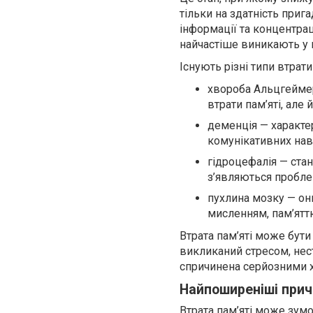
тільки на здатність прига
інформації та концентра
найчастіше виникають у 
Існують різні типи втрат
хвороба Альцгеймер
втрати пам’яті, але
деменція — характе
комунікативних нав
гідроцефалія — ста
з’являються пробле
пухлина мозку — он
мисленням, пам’ятт
Втрата пам’яті може бути
викликаний стресом, нест
спричинена серйозними 
Найпоширеніші прич
Втрата пам’яті може зум