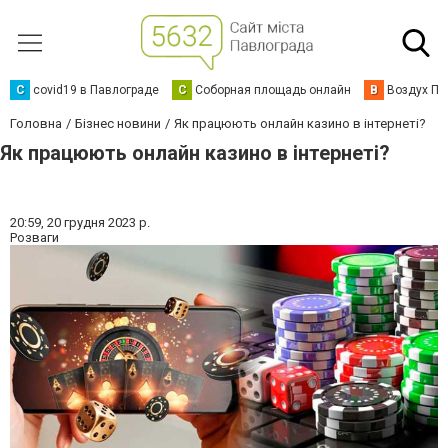
C
covid19 в Павлограде
С
Соборная площадь онлайн
В
Воздух Па
Головна
Бізнес новини
Як працюють онлайн казино в інтернеті?
Як працюють онлайн казино в інтернеті?
20:59,
20 грудня 2023 р.
Розваги