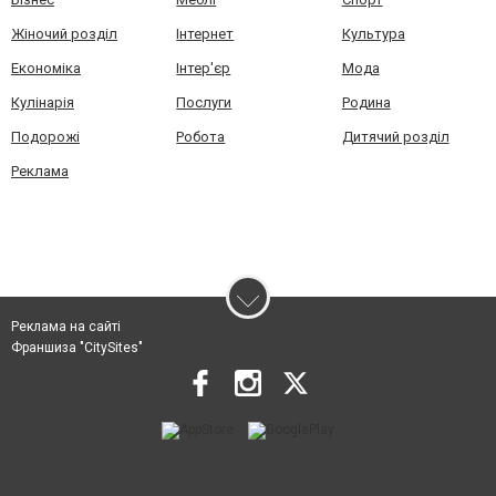
Жіночий розділ
Інтернет
Культура
Економіка
Інтер'єр
Мода
Кулінарія
Послуги
Родина
Подорожі
Робота
Дитячий розділ
Реклама
Реклама на сайті
Франшиза "CitySites"