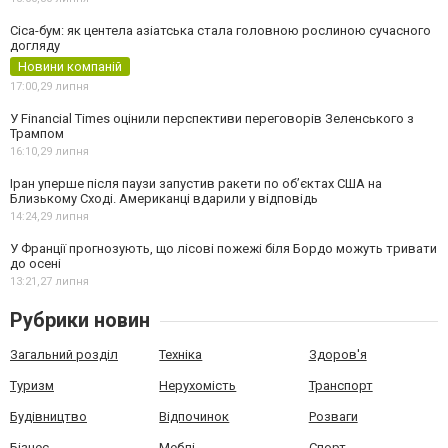
Cica-бум: як центела азіатська стала головною рослиною сучасного
догляду
Новини компаній
17:00,
29 липня
У Financial Times оцінили перспективи переговорів Зеленського з
Трампом
16:10,
29 липня
Іран уперше після паузи запустив ракети по обʼєктах США на
Близькому Сході. Американці вдарили у відповідь
14:24,
29 липня
У Франції прогнозують, що лісові пожежі біля Бордо можуть тривати
до осені
13:21,
27 липня
Рубрики новин
Загальний розділ
Техніка
Здоров'я
Туризм
Нерухомість
Транспорт
Будівництво
Відпочинок
Розваги
Бізнес
Меблі
Спорт