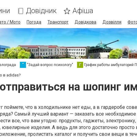
ини
Довідник
Афіша
вто / Мото
Погода
Транспорт
Довідкова
Дозвілля
Фот
влограда
"
"Задай вопрос психологу"
Г
График работы амбулаторий 
о в adidas?
отправиться на шопинг им
уг поймете, что в холодильнике нет еды, а в гардеробе со
ряда? Самый лучший вариант — заказать все необходимое "
сти все, что вам угодно: продукты, гаджеты, электронику,
, ювелирные изделия. А ведь для этого достаточно просто 
приложение, пролистать каталог и получить свои вещи в те