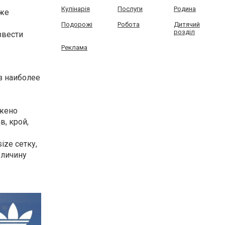
Кулінарія
Послуги
Родина
кже
Подорожі
Робота
Дитячий
розділ
звести
Реклама
з наиболее
ожено
в, крой,
ze сетку,
еличину