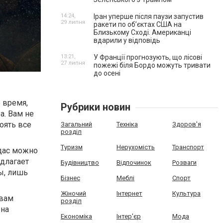
14:24,
Іран уперше після паузи запустив
29 липня
ракети по обʼєктах США на
Близькому Сході. Американці
вдарили у відповідь
13:21,
У Франції прогнозують, що лісові
27 липня
пожежі біля Бордо можуть тривати
до осені
 время,
Рубрики новин
а. Вам не
оять все
Загальний
Техніка
Здоров'я
розділ
Туризм
Нерухомість
Транспорт
идас можно
длагает
Будівництво
Відпочинок
Розваги
ы, лишь
Бізнес
Меблі
Спорт
Жіночий
Інтернет
Культура
 вам
розділ
 на
Економіка
Інтер'єр
Мода