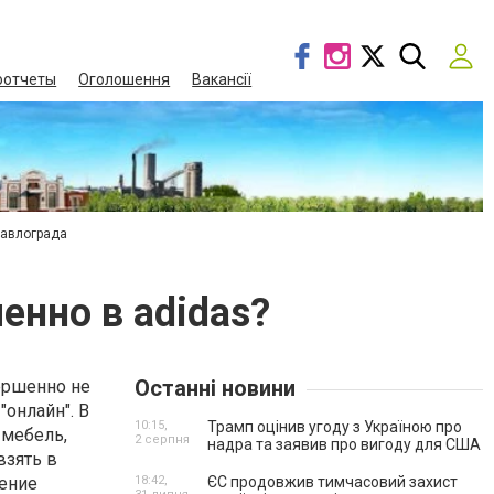
оотчеты
Оголошення
Вакансії
Павлограда
енно в adidas?
Останні новини
вершенно не
онлайн". В
10:15,
Трамп оцінив угоду з Україною про
 мебель,
2 серпня
надра та заявив про вигоду для США
взять в
чение
18:42,
ЄС продовжив тимчасовий захист