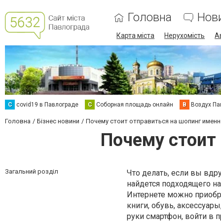
Головна
Нов
Карта міста
Нерухомість
А
C
covid19 в Павлограде
С
Соборная площадь онлайн
В
Воздух Па
Головна
Бізнес новини
Почему стоит отправиться на шопинг именн
Почему стоит 
Загальний розділ
Что делать, если вы вдр
найдется подходящего на
Интернете можно приобре
книги, обувь, аксессуары
руки смартфон, войти в 