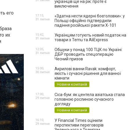
31 липня
українців ще на рік: проте є
виключення
еть его
17:15,
«Здатна нести ядерні боєголовки»: у
31 липня
Польщі офіційно підтвердили
падіння російської ракети Х-101
браза
то их
15:42,
Українцям готують новий податок на
31 липня
товари з Temu та AliExpress
и
12:05,
Обшуки у понад 100 ТЦК по Україні:
31 липня
ДБР проводить спецоперацію
Чесний призов
15:00,
Акрилові ванни Ravak: комфорт,
30 липня
якість і сучасні рішення для ванної
кімнати
Новини компаній
17:00,
Cica-бум: як центела азіатська стала
29 липня
головною рослиною сучасного
догляду
Новини компаній
16:10,
У Financial Times оцінили
29 липня
перспективи переговорів
Зеленського з Трампом