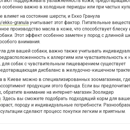
омогают поддерживать увлажненность кожи, предотвращают
о особенно важно в холодные периоды или при частых куп
 влияет на состояние шерсти, и Екко Гранула
u/ekko-granula
учитывает этот фактор. Питательные вещест
ое производство масла в коже, что способствует блеску 
баки. Этот эффект особенно заметен у пород с длинной ш
 особого внимания.
ула для вашей собаки, важно также учитывать индивидуа
предрасположенность к аллергиям или чувствительность к
, для собак с чувствительным пищеварением существует
редотвращающая дисбаланс в желудочно-кишечном тракте
ла в Киеве можно в специализированных зоомагазинах, гд
ссортимент продукции этого бренда. Если вы предпочитае
, обратите внимание на интернет-магазин Зоолидер
u
. Здесь вы сможете подобрать подходящий корм для ваше
озраст, породу и индивидуальные потребности. Разнообра
сультации сделают процесс покупки легким и приятным.