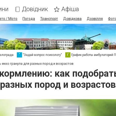
ини
Довідник
Афіша
вто / Мото
Погода
Транспорт
Довідкова
Дозвілля
Фот
влограда
"
"Задай вопрос психологу"
Г
График работы амбулаторий 
 екко гранула для разных пород и возрастов
кормлению: как подобрать
разных пород и возрастов