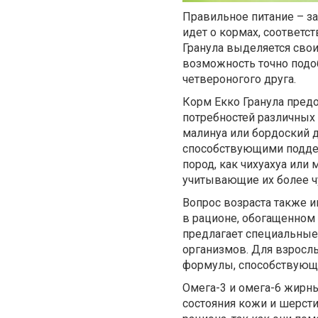
Правильное питание – за
идет о кормах, соответс
Гранула выделяется сво
возможность точно подо
четвероногого друга.
Корм Екко Гранула пред
потребностей различных 
малинуа или бордоский 
способствующими поддер
пород, как чихуахуа ил
учитывающие их более ч
Вопрос возраста также 
в рационе, обогащенном 
предлагает специальны
организмов. Для взрослы
формулы, способствующ
Омега-3 и омега-6 жирн
состояния кожи и шерст