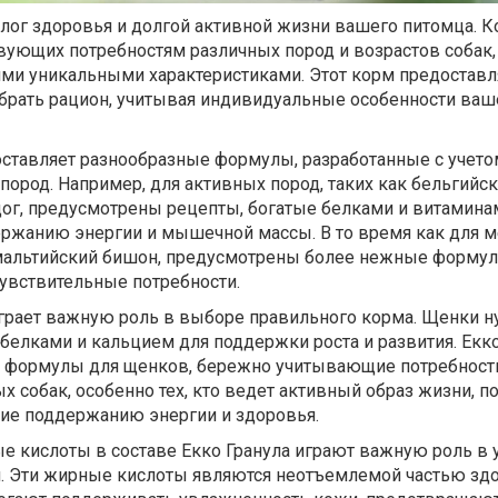
лог здоровья и долгой активной жизни вашего питомца. К
твующих потребностям различных пород и возрастов собак,
ими уникальными характеристиками. Этот корм предоставл
брать рацион, учитывая индивидуальные особенности ваш
оставляет разнообразные формулы, разработанные с учето
пород. Например, для активных пород, таких как бельгийс
дог, предусмотрены рецепты, богатые белками и витамина
жанию энергии и мышечной массы. В то время как для м
и мальтийский бишон, предусмотрены более нежные формул
увствительные потребности.
играет важную роль в выборе правильного корма. Щенки 
белками и кальцием для поддержки роста и развития. Екко
е формулы для щенков, бережно учитывающие потребнос
х собак, особенно тех, кто ведет активный образ жизни, п
ие поддержанию энергии и здоровья.
ые кислоты в составе Екко Гранула играют важную роль в
и. Эти жирные кислоты являются неотъемлемой частью зд