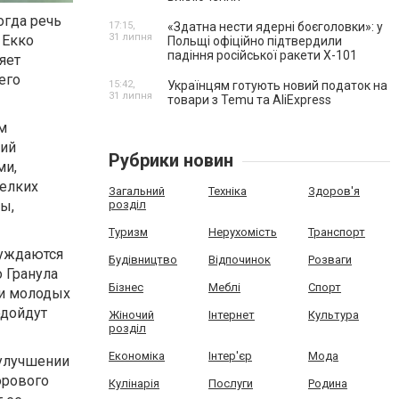
огда речь
17:15,
«Здатна нести ядерні боєголовки»: у
31 липня
 Екко
Польщі офіційно підтвердили
падіння російської ракети Х-101
яет
его
15:42,
Українцям готують новий податок на
31 липня
товари з Temu та AliExpress
м
кий
Рубрики новин
ми,
елких
Загальний
Техніка
Здоров'я
розділ
ы,
Туризм
Нерухомість
Транспорт
нуждаются
Будівництво
Відпочинок
Розваги
 Гранула
Бізнес
Меблі
Спорт
ти молодых
одойдут
Жіночий
Інтернет
Культура
розділ
Економіка
Інтер'єр
Мода
 улучшении
орового
Кулінарія
Послуги
Родина