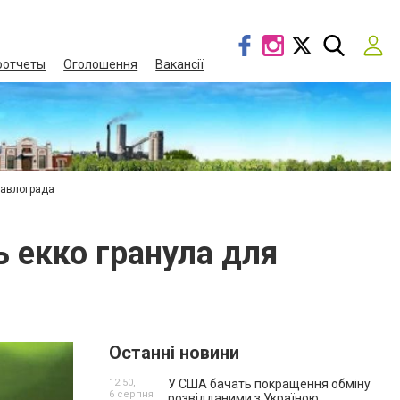
оотчеты
Оголошення
Вакансії
Павлограда
 екко гранула для
Останні новини
12:50,
У США бачать покращення обміну
6 серпня
розвідданими з Україною