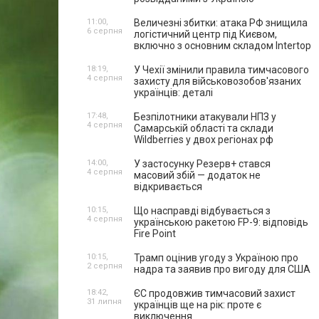
11:00,
Величезні збитки: атака РФ знищила
6 серпня
логістичний центр під Києвом,
включно з основним складом Intertop
18:19,
У Чехії змінили правила тимчасового
4 серпня
захисту для військовозобов'язаних
українців: деталі
17:48,
Безпілотники атакували НПЗ у
4 серпня
Самарській області та склади
Wildberries у двох регіонах рф
14:00,
У застосунку Резерв+ стався
4 серпня
масовий збій — додаток не
відкривається
10:15,
Що насправді відбувається з
4 серпня
українською ракетою FP-9: відповідь
Fire Point
10:15,
Трамп оцінив угоду з Україною про
2 серпня
надра та заявив про вигоду для США
18:42,
ЄС продовжив тимчасовий захист
31 липня
українців ще на рік: проте є
виключення