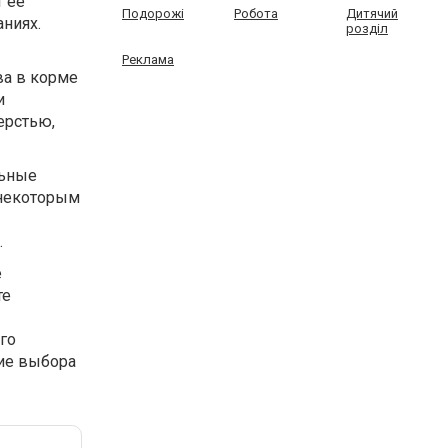
 ее
Подорожі
Робота
Дитячий
аниях.
розділ
Реклама
ва в корме
и
ерстью,
льные
 некоторым
.
е
те
го
зие выбора