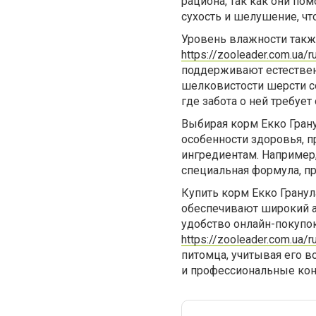
рациона, так как они п
сухость и шелушение, чт
Уровень влажности также
https://zooleader.com.ua/r
поддерживают естественн
шелковистости шерсти со
где забота о ней требует
Выбирая корм Екко Гран
особенности здоровья, 
ингредиентам. Например
специальная формула, п
Купить корм Екко Грану
обеспечивают широкий а
удобство онлайн-покупок
https://zooleader.com.ua/r
питомца, учитывая его в
и профессиональные кон