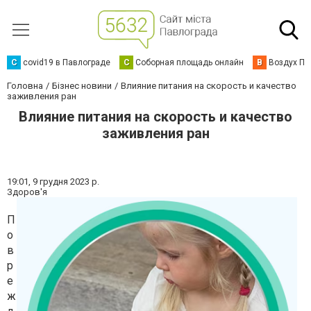
C
covid19 в Павлограде
С
Соборная площадь онлайн
В
Воздух Па
Головна
Бізнес новини
Влияние питания на скорость и качество
заживления ран
Влияние питания на скорость и качество
заживления ран
19:01,
9 грудня 2023 р.
Здоров'я
П
о
в
р
е
ж