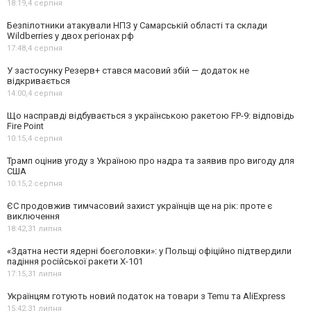
18:19,
4 серпня
Безпілотники атакували НПЗ у Самарській області та склади
Wildberries у двох регіонах рф
17:48,
4 серпня
У застосунку Резерв+ стався масовий збій — додаток не
відкривається
14:00,
4 серпня
Що насправді відбувається з українською ракетою FP-9: відповідь
Fire Point
10:15,
4 серпня
Трамп оцінив угоду з Україною про надра та заявив про вигоду для
США
10:15,
2 серпня
ЄС продовжив тимчасовий захист українців ще на рік: проте є
виключення
18:42,
31 липня
«Здатна нести ядерні боєголовки»: у Польщі офіційно підтвердили
падіння російської ракети Х-101
17:15,
31 липня
Українцям готують новий податок на товари з Temu та AliExpress
15:42,
31 липня