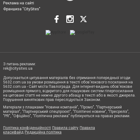
Реклама на сайті
Франшиза "CitySites"
З питань реклами:
rek@citysites.ua
Допускається цитування матеріалів без отримання попередньої згоди
5632.com.ua за умови розміщення в тексті обов'язкового посилання на
5632.com.ua - Сайт міста Павлограда. Для інтернет-видань обов'язкове
розміщення прямого, відкритого для пошукових систем гіперпосилання
на цитовані статті не нижче другого абзацу в тексті або в якості джерела.
Порушення виняткових прав переслідується Законом.
Матеріали з плашками "Новини компаній", "Промо", "Партнерський
матеріал", "Партнерський спецпроєкт", "Політичні новини", "Пресреліз",
"PR", "Офіційно", "Політична реклама" публікуються на правах реклами.
Політика конфіденційності
Правила сайту
Правила
класифайд
Редакційна політика