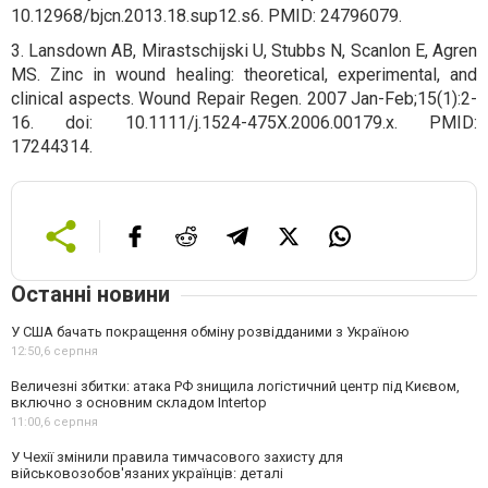
10.12968/bjcn.2013.18.sup12.s6. PMID: 24796079.
3. Lansdown AB, Mirastschijski U, Stubbs N, Scanlon E, Agren
MS. Zinc in wound healing: theoretical, experimental, and
clinical aspects. Wound Repair Regen. 2007 Jan-Feb;15(1):2-
16. doi: 10.1111/j.1524-475X.2006.00179.x. PMID:
17244314.
Останні новини
У США бачать покращення обміну розвідданими з Україною
12:50,
6 серпня
Величезні збитки: атака РФ знищила логістичний центр під Києвом,
включно з основним складом Intertop
11:00,
6 серпня
У Чехії змінили правила тимчасового захисту для
військовозобов'язаних українців: деталі