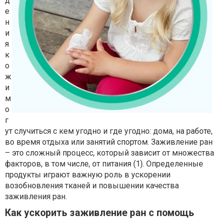
д
е
н
и
я
к
о
ж
и
м
о
г
ут случиться с кем угодно и где угодно: дома, на работе,
во время отдыха или занятий спортом. Заживление ран
– это сложный процесс, который зависит от множества
факторов, в том числе, от питания (1). Определенные
продукты играют важную роль в ускорении
возобновления тканей и повышении качества
заживления ран.
Как ускорить заживление ран с помощь