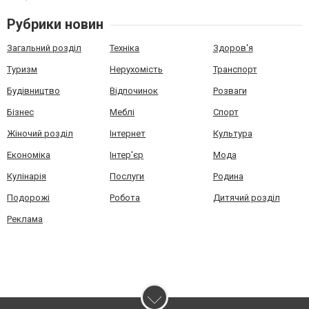
Рубрики новин
Загальний розділ
Техніка
Здоров'я
Туризм
Нерухомість
Транспорт
Будівництво
Відпочинок
Розваги
Бізнес
Меблі
Спорт
Жіночий розділ
Інтернет
Культура
Економіка
Інтер'єр
Мода
Кулінарія
Послуги
Родина
Подорожі
Робота
Дитячий розділ
Реклама