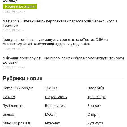
догляду
Новини компаній
17:00,
29 липня
У Financial Times оцінили перспективи переговорів Зеленського з
Трампом
16:10,
29 липня
Іран уперше після паузи запустив ракети по обʼєктах США на
Близькому Сході. Американці вдарили у відповідь
14:24,
29 липня
У Франції прогнозують, що лісові пожежі біля Бордо можуть тривати
до осені
13:21,
27 липня
Рубрики новин
Загальний розділ
Техніка
Здоров'я
Туризм
Нерухомість
Транспорт
Будівництво
Відпочинок
Розваги
Бізнес
Меблі
Спорт
Жіночий розділ
Інтернет
Культура