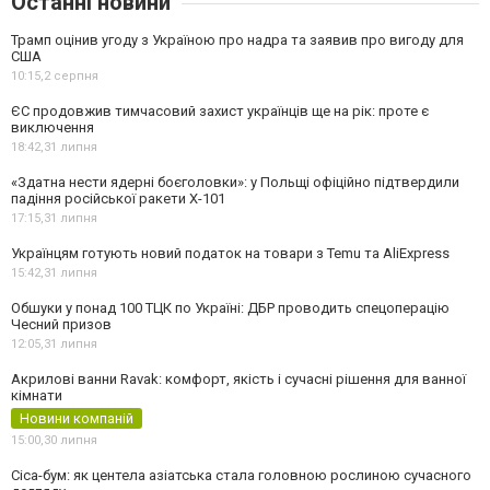
Останні новини
Трамп оцінив угоду з Україною про надра та заявив про вигоду для
США
10:15,
2 серпня
ЄС продовжив тимчасовий захист українців ще на рік: проте є
виключення
18:42,
31 липня
«Здатна нести ядерні боєголовки»: у Польщі офіційно підтвердили
падіння російської ракети Х-101
17:15,
31 липня
Українцям готують новий податок на товари з Temu та AliExpress
15:42,
31 липня
Обшуки у понад 100 ТЦК по Україні: ДБР проводить спецоперацію
Чесний призов
12:05,
31 липня
Акрилові ванни Ravak: комфорт, якість і сучасні рішення для ванної
кімнати
Новини компаній
15:00,
30 липня
Cica-бум: як центела азіатська стала головною рослиною сучасного