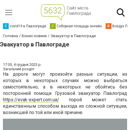
C
covid19 в Павлограде
С
Соборная площадь онлайн
В
Воздух Па
Головна
Бізнес новини
Эвакуатор в Павлограде
Эвакуатор в Павлограде
17:05,
4 грудня 2023 р.
Загальний розділ
На дороге могут произойти разные ситуации, из
которых в некоторых случаях можно выбраться
самостоятельно, а в некоторых не обойтись без
посторонней помощи. Грузовой эвакуатор Павлоград
https://evak-expert.com.ua/
порой может стать
единственным способом выхода из сложной ситуации,
возникшей по той или иной причине.