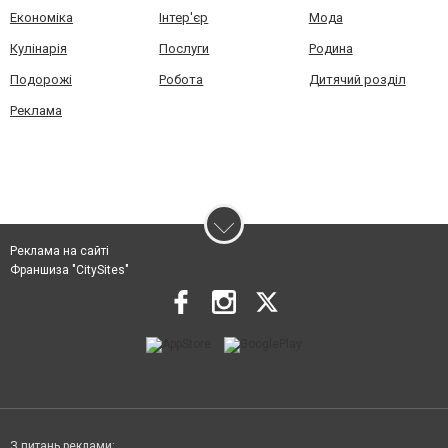
Економіка
Інтер'єр
Мода
Кулінарія
Послуги
Родина
Подорожі
Робота
Дитячий розділ
Реклама
Реклама на сайті
Франшиза "CitySites"
З питань реклами: