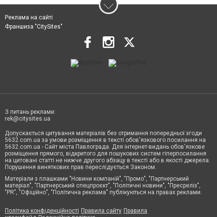
Реклама на сайті
Франшиза "CitySites"
З питань реклами:
rek@citysites.ua
Допускається цитування матеріалів без отримання попередньої згоди
5632.com.ua за умови розміщення в тексті обов'язкового посилання на
5632.com.ua - Сайт міста Павлограда. Для інтернет-видань обов'язкове
розміщення прямого, відкритого для пошукових систем гіперпосилання
на цитовані статті не нижче другого абзацу в тексті або в якості джерела.
Порушення виняткових прав переслідується Законом.
Матеріали з плашками "Новини компаній", "Промо", "Партнерський
матеріал", "Партнерський спецпроєкт", "Політичні новини", "Пресреліз",
"PR", "Офіційно", "Політична реклама" публікуються на правах реклами.
Політика конфіденційності
Правила сайту
Правила