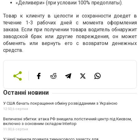
«Деливери» (при условии 100% предоплаты).
Товар к клиенту в целости и сохранности доедет в
течение 1-3 рабочих дней с момента оформления
заказа. Если при получении товара водитель обнаружит
заводской брак или другие повреждения, он может
обменять или вернуть его с возвратом денежных
средств.
Останні новини
У США бачать покращення обміну розвідданими з Україною
12:50,
6 серпня
Величезні збитки: атака РФ знищила логістичний центр під Києвом,
включно з основним складом Intertop
11:00,
6 серпня
У Чехії змінили правила тимчасового захисту для