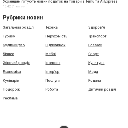
Українцям готують новий податок на товари з Temu та AliExpress
15:42,
31 липня
Рубрики новин
Загальний розділ
Техніка
Здоров'я
Туризм
Нерухомість
Транспорт
Будівництво
Відпочинок
Розваги
Бізнес
Меблі
Спорт
Жіночий розділ
Інтернет
Культура
Економіка
Інтер'єр
Мода
Кулінарія
Послуги
Родина
Подорожі
Робота
Дитячий розділ
Реклама