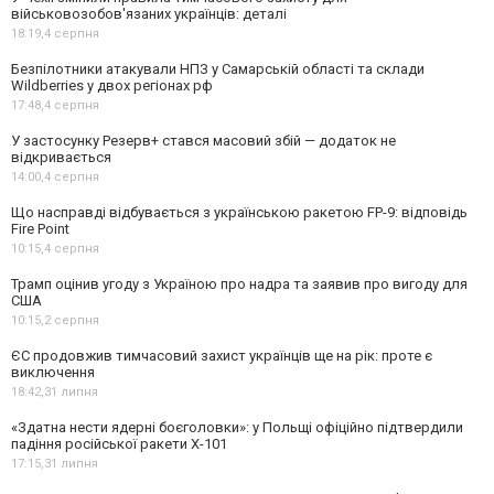
військовозобов'язаних українців: деталі
18:19,
4 серпня
Безпілотники атакували НПЗ у Самарській області та склади
Wildberries у двох регіонах рф
17:48,
4 серпня
У застосунку Резерв+ стався масовий збій — додаток не
відкривається
14:00,
4 серпня
Що насправді відбувається з українською ракетою FP-9: відповідь
Fire Point
10:15,
4 серпня
Трамп оцінив угоду з Україною про надра та заявив про вигоду для
США
10:15,
2 серпня
ЄС продовжив тимчасовий захист українців ще на рік: проте є
виключення
18:42,
31 липня
«Здатна нести ядерні боєголовки»: у Польщі офіційно підтвердили
падіння російської ракети Х-101
17:15,
31 липня