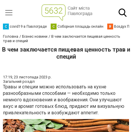
C
covid19 в Павлограде
С
Соборная площадь онлайн
В
Воздух Па
Головна
Бізнес новини
В чем заключается пищевая ценность
трав и специй
В чем заключается пищевая ценность трав и
специй
17:19,
23 листопада 2023 р.
Загальний розділ
Травы и специи можно использовать на кухне
разнообразными способами — необходимо только
немного вдохновения и воображения. Они улучшают
вкус и аромат готовых блюд, придают им визуальную
привлекательность и возбуждают аппетит.