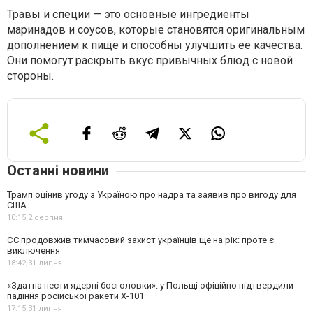
Травы и специи — это основные ингредиенты
маринадов и соусов, которые становятся оригинальным
дополнением к пище и способны улучшить ее качества.
Они помогут раскрыть вкус привычных блюд с новой
стороны.
Останні новини
Трамп оцінив угоду з Україною про надра та заявив про вигоду для
США
10:15,
2 серпня
ЄС продовжив тимчасовий захист українців ще на рік: проте є
виключення
18:42,
31 липня
«Здатна нести ядерні боєголовки»: у Польщі офіційно підтвердили
падіння російської ракети Х-101
17:15,
31 липня