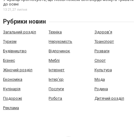
до осені
13:21,
27 липня
Рубрики новин
Загальний розділ
Техніка
Здоров'я
Туризм
Нерухомість
Транспорт
Будівництво
Відпочинок
Розваги
Бізнес
Меблі
Спорт
Жіночий розділ
Інтернет
Культура
Економіка
Інтер'єр
Мода
Кулінарія
Послуги
Родина
Подорожі
Робота
Дитячий розділ
Реклама