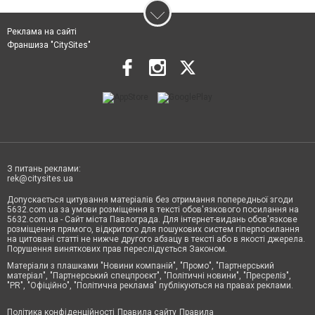
Реклама на сайті
Франшиза "CitySites"
З питань реклами:
rek@citysites.ua
Допускається цитування матеріалів без отримання попередньої згоди
5632.com.ua за умови розміщення в тексті обов'язкового посилання на
5632.com.ua - Сайт міста Павлограда. Для інтернет-видань обов'язкове
розміщення прямого, відкритого для пошукових систем гіперпосилання
на цитовані статті не нижче другого абзацу в тексті або в якості джерела.
Порушення виняткових прав переслідується Законом.
Матеріали з плашками "Новини компаній", "Промо", "Партнерський
матеріал", "Партнерський спецпроєкт", "Політичні новини", "Пресреліз",
"PR", "Офіційно", "Політична реклама" публікуються на правах реклами.
Політика конфіденційності
Правила сайту
Правила