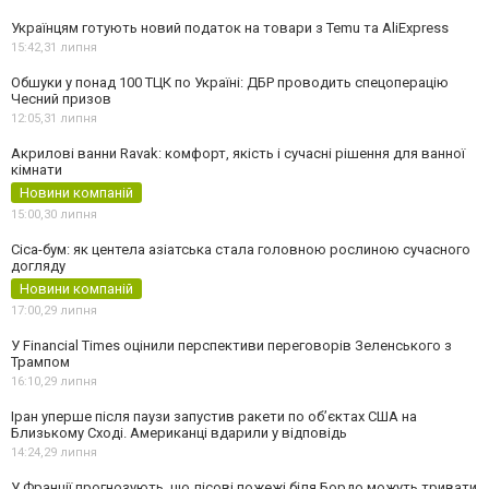
Українцям готують новий податок на товари з Temu та AliExpress
15:42,
31 липня
Обшуки у понад 100 ТЦК по Україні: ДБР проводить спецоперацію
Чесний призов
12:05,
31 липня
Акрилові ванни Ravak: комфорт, якість і сучасні рішення для ванної
кімнати
Новини компаній
15:00,
30 липня
Cica-бум: як центела азіатська стала головною рослиною сучасного
догляду
Новини компаній
17:00,
29 липня
У Financial Times оцінили перспективи переговорів Зеленського з
Трампом
16:10,
29 липня
Іран уперше після паузи запустив ракети по обʼєктах США на
Близькому Сході. Американці вдарили у відповідь
14:24,
29 липня
У Франції прогнозують, що лісові пожежі біля Бордо можуть тривати