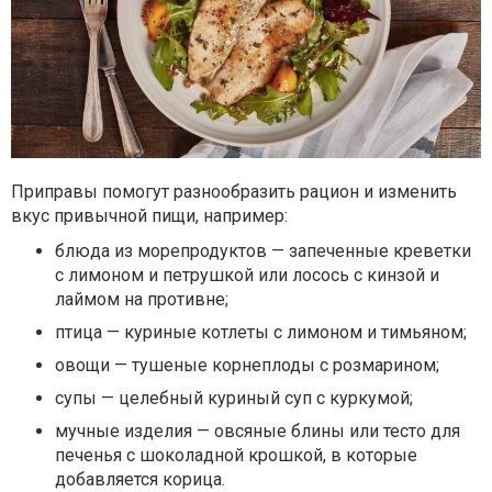
Приправы помогут разнообразить рацион и изменить
вкус привычной пищи, например:
блюда из морепродуктов — запеченные креветки
с лимоном и петрушкой или лосось с кинзой и
лаймом на противне;
птица — куриные котлеты с лимоном и тимьяном;
овощи — тушеные корнеплоды с розмарином;
супы — целебный куриный суп с куркумой;
мучные изделия — овсяные блины или тесто для
печенья с шоколадной крошкой, в которые
добавляется корица.